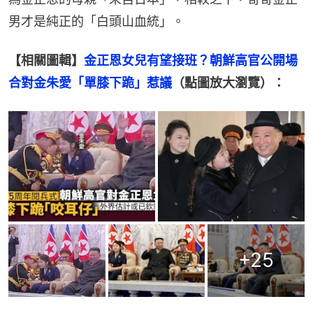
男才是純正的「白頭山血統」。
【相關圖輯】
金正恩女兒有望接班？朝鮮高官公開場
合對金朱愛「單膝下跪」惹議
（點圖放大瀏覽）：
+
25