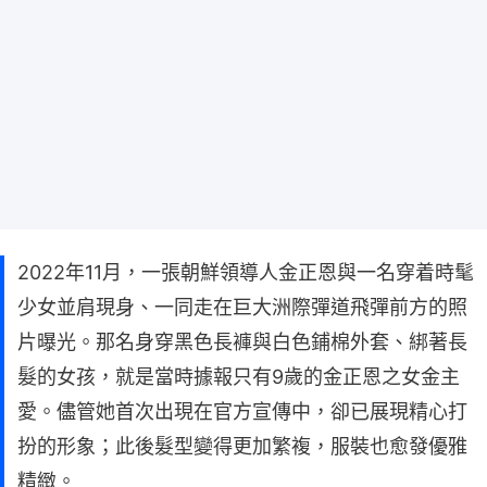
2022年11月，一張朝鮮領導人金正恩與一名穿着時髦
少女並肩現身、一同走在巨大洲際彈道飛彈前方的照
片曝光。那名身穿黑色長褲與白色鋪棉外套、綁著長
髮的女孩，就是當時據報只有9歲的金正恩之女金主
愛。儘管她首次出現在官方宣傳中，卻已展現精心打
扮的形象；此後髮型變得更加繁複，服裝也愈發優雅
精緻。