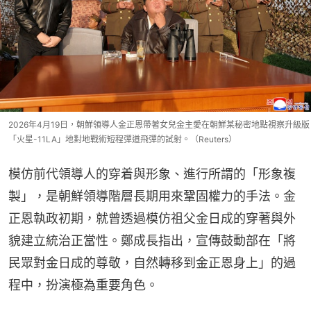
2026年4月19日，朝鮮領導人金正恩帶著女兒金主愛在朝鮮某秘密地點視察升級版
「火星-11LA」地對地戰術短程彈道飛彈的試射。（Reuters）
模仿前代領導人的穿着與形象、進行所謂的「形象複
製」，是朝鮮領導階層長期用來鞏固權力的手法。金
正恩執政初期，就曾透過模仿祖父金日成的穿著與外
貌建立統治正當性。鄭成長指出，宣傳鼓動部在「將
民眾對金日成的尊敬，自然轉移到金正恩身上」的過
程中，扮演極為重要角色。