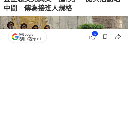
中間 傳為接班人規格
12
在Google
追蹤《香港01》
撰文：
陳楚遙
出版：
2026-02-27 16:54
更新：
2026-02-27 16:54