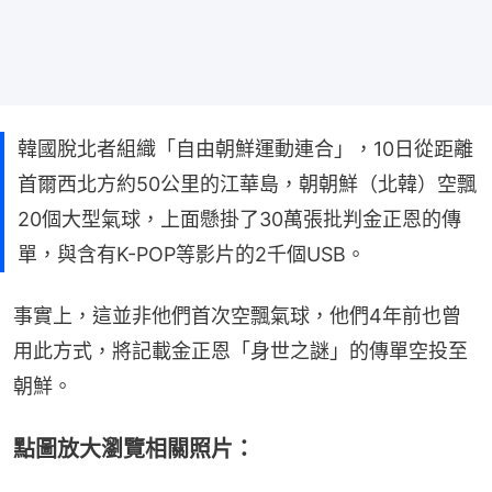
韓國脫北者組織「自由朝鮮運動連合」，10日從距離
首爾西北方約50公里的江華島，朝朝鮮（北韓）空飄
20個大型氣球，上面懸掛了30萬張批判金正恩的傳
單，與含有K-POP等影片的2千個USB。
事實上，這並非他們首次空飄氣球，他們4年前也曾
用此方式，將記載金正恩「身世之謎」的傳單空投至
朝鮮。
點圖放大瀏覽相關照片：