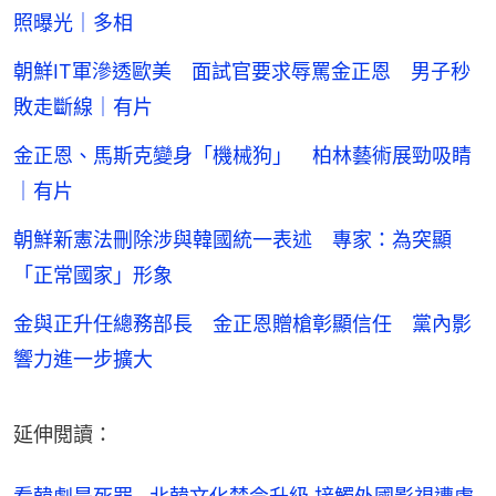
照曝光｜多相
朝鮮IT軍滲透歐美 面試官要求辱罵金正恩 男子秒
敗走斷線｜有片
金正恩、馬斯克變身「機械狗」 柏林藝術展勁吸睛
｜有片
朝鮮新憲法刪除涉與韓國統一表述 專家：為突顯
「正常國家」形象
金與正升任總務部長 金正恩贈槍彰顯信任 黨內影
響力進一步擴大
延伸閲讀：