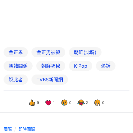
金正恩
金正男被殺
朝鮮(北韓)
朝韓關係
朝鮮揭秘
K-Pop
熱話
脫北者
TVBS新聞網
9
1
0
2
0
國際
即時國際