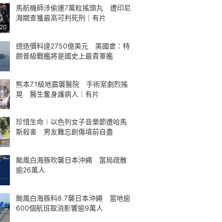
馬航機師涉偷運7萬粒搖頭丸 遭印尼
海關查獲最高可判死刑｜有片
:20
總造價料達2750億美元 美國會：特
朗普級戰艦將是國史上最貴軍艦
熊本7.1級地震襲醫院 手術室劇烈搖
晃 醫生奮身護病人｜有片
珍惜生命︱以色列女子音樂節遭哈馬
斯殺害 男友難忘創傷墳前自盡
颱風白海豚吹襲日本沖繩 當局疏散
逾26萬人
颱風白海豚料8.7襲日本沖繩 當地逾
600個航班取消影響逾9萬人