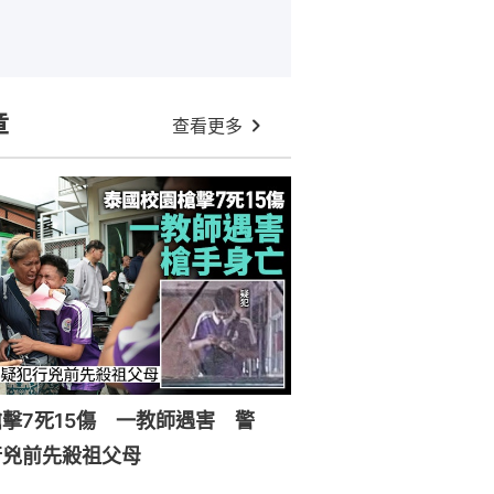
章
查看更多
擊7死15傷 一教師遇害 警
行兇前先殺祖父母