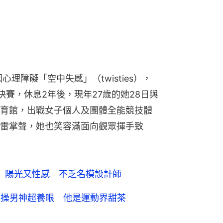
心理障礙「空中失感」（twisties），
賽，休息2年後，現年27歲的她28日與
育館，出戰女子個人及團體全能競技體
雷掌聲，她也笑容滿面向觀眾揮手致
 陽光又性感 不乏名模設計師
體操男神超養眼 他是運動界甜茶