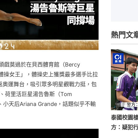
熱門文
頭戲莫過於在貝西體育館（Bercy
「體操女王」，體操史上獲獎最多選手比拉
3年重返奧運舞台，吸引眾多明星觀戰力挺，包
ga、荷里活巨星湯告魯斯（Tom
gg、小天后Ariana Grande，話題似乎不輸
泰國校園槍
方：疑犯