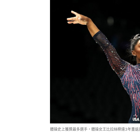
體操史上獲獎最多選手，體操女王比拉絲睽違3年重返奧運