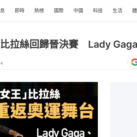
息
即時
熱榜
國際
中國
科技
生活
體
拉絲回歸晉決賽 Lady Gag
34