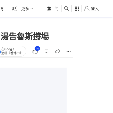
育
經濟
更多
01深圳
繁
觀點
|
简
健康
好食玩飛
登入
女
a湯告魯斯撐場
10
在Google
追蹤《香港01》