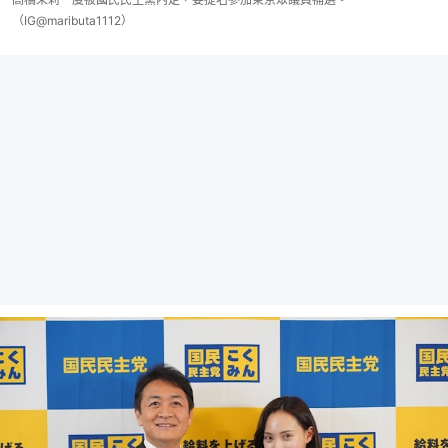
（IG@maributa1112）