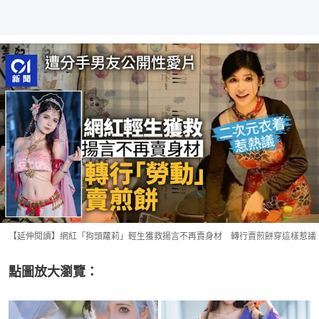
【延伸閱讀】網紅「狗頭蘿莉」輕生獲救揚言不再賣身材 轉行賣煎餅穿這樣惹議
點圖放大瀏覽：