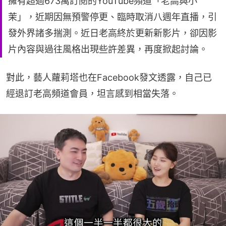
擁有超過673萬訂閱的YouTube頻道「老高與小
茉」，近期因無預警停更、臨時取消八週年直播，引
發外界諸多揣測。近日老高終於更新新影片，卻因影
片內容與過往風格出現些許差異，再度掀起討論。
對此，藝人蘿莉塔也在Facebook發文透露，自己已
經退訂老高頻道會員，坦言感到相當失落。