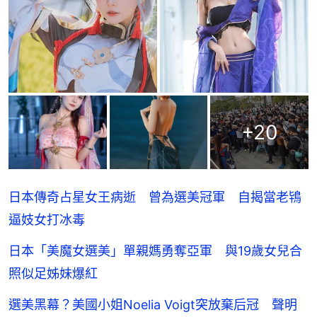
+
20
日本傳奇占星女王病逝 曾為選美冠軍 自揭當老鴇
逼妓女打冰毒
日本「美魔女選美」單親媽勇奪亞軍 與19歲女兒合
照似足姊妹爆紅
選美黑幕？美國小姐Noelia Voigt突放棄后冠 聲明