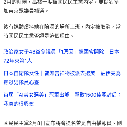
2月的時候，高橋一度被國民民主黨內定，要提名參
加東京眾議員補選。
後有媒體爆料她在陪酒的場所上班，內定被取消，當
時國民民主黨否認是這個理由。
政治家女子48黨參議員「1原因」遭國會開除 日本
72年來第1人
日本自衛隊女性｜曾如吉祥物被派去選美 駐伊竟為
撫慰男隊員心靈
首屆「AI美女選美」冠軍出爐 擊敗1500佳麗封后：
我真的很興奮
國民民主黨2月8日宣布將會提名曾是自由播報員、剛