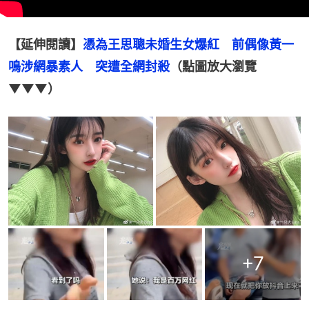
【延伸閱讀】
憑為王思聰未婚生女爆紅　前偶像黃一
鳴涉網暴素人　突遭全網封殺
（點圖放大瀏覽
▼▼▼）
+
7