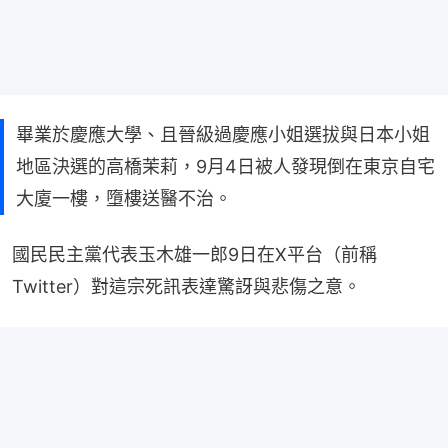
畢業於慶應大學、且晉級過慶應小姐選拔與日本小姐
地區決選的高橋茉莉，9月4日被人發現倒在東京自宅
大廈一樓，墮樓送醫不治。
國民民主黨代表玉木雄一郎9日在X平台（前稱
Twitter）對這宗死訊表達驚訝與悲傷之意。