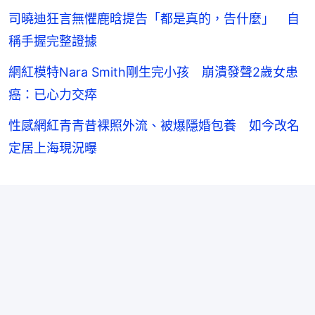
司曉迪狂言無懼鹿晗提告「都是真的，告什麼」 自
稱手握完整證據
網紅模特Nara Smith剛生完小孩 崩潰發聲2歲女患
癌：已心力交瘁
性感網紅青青昔裸照外流、被爆隱婚包養 如今改名
定居上海現況曝