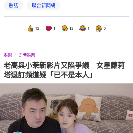
熱話
聯合新聞網
12
1
12
1
0
娛樂
即時娛樂
老高與小茉新影片又陷爭議 女星蘿莉
塔退訂頻道疑「已不是本人」