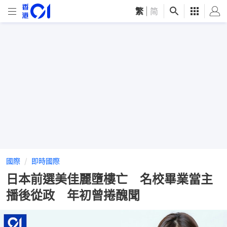
繁
|
简
國際
即時國際
日本前選美佳麗墮樓亡 名校畢業當主
播後從政 年初曾捲醜聞