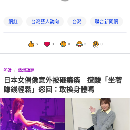
網紅
台灣藝人動向
台灣
聯合新聞網
6
0
0
3
0
熱話
熱爆話題
日本女偶像意外被砸癱瘓 遭酸「坐著
賺錢輕鬆」怒回：敢換身體嗎