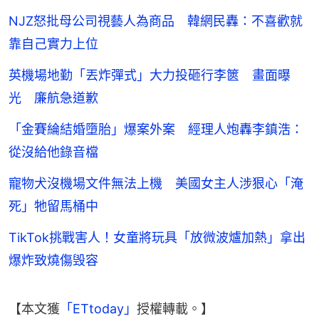
NJZ怒批母公司視藝人為商品 韓網民轟：不喜歡就
靠自己實力上位
英機場地勤「丟炸彈式」大力投砸行李篋 畫面曝
光 廉航急道歉
「金賽綸結婚墮胎」爆案外案 經理人炮轟李鎮浩：
從沒給他錄音檔
寵物犬沒機場文件無法上機 美國女主人涉狠心「淹
死」牠留馬桶中
TikTok挑戰害人！女童將玩具「放微波爐加熱」拿出
爆炸致燒傷毁容
【本文獲
「ETtoday」
授權轉載。】