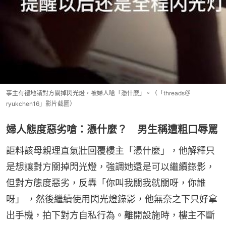
事主有禮地請對方關掉閃光燈，被婦人嗆「憑什麼」。（「threads＠
ryukchen16」影片截圖）
婦人態度惡劣嗆：憑什麼？ 男生稱遭粗口辱罵
詎料該母親理直氣壯回覆樓主「憑什麼」，他解釋只
是想讓對方關掉閃光燈，強調她還是可以繼續錄影，
但對方態度惡劣，反轟「你叫我關我就關呀，你誰
呀」 ，然後繼續使用閃光燈錄影，他無奈之下只好拿
出手機，拍下對方自私行為。離開設施時，樓主不斷