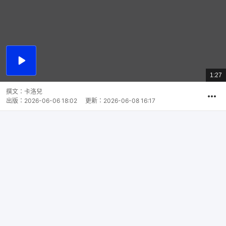
播
放
1:27
總
影
共
片
時
撰文：
卡洛兒
間
出版：
2026-06-06 18:02
更新：
2026-06-08 16:17