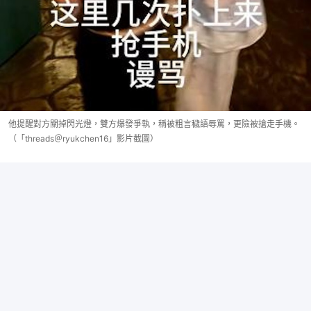
他提醒對方關掉閃光燈，雙方爆發爭執，稱被粗言穢語辱罵，更險被搶走手機。
（「threads＠ryukchen16」影片截圖）