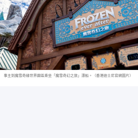
事主到魔雪奇緣世界園區乘坐「魔雪奇幻之旅」漂船。（香港迪士尼官網圖片）