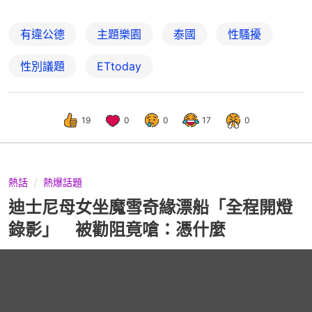
有違公德
主題樂園
泰國
性騷擾
性別議題
ETtoday
19
0
0
17
0
熱話
熱爆話題
迪士尼母女坐魔雪奇緣漂船「全程開燈
錄影」 被勸阻竟嗆：憑什麼