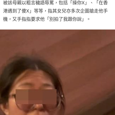
被該母親以粗言穢語辱罵，包括「操你X」、「在香
港遇到了傻X」等等，指其女兒亦多次企圖搶走他手
機，又手指指要求他「別拍了我跟你說」。