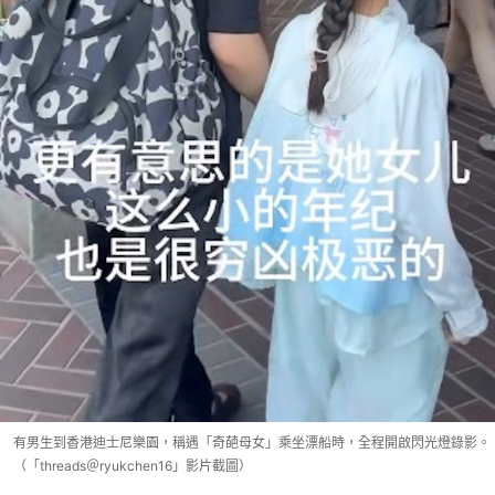
有男生到香港迪士尼樂園，稱遇「奇葩母女」乘坐漂船時，全程開啟閃光燈錄影。
（「threads＠ryukchen16」影片截圖）