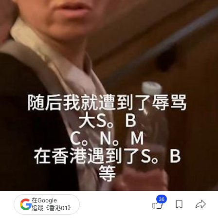
36
在Google
追蹤《香港01》
涉事母女拒絕關掉閃光燈爆爭執，事主稱被粗言穢語辱罵。（「threads＠