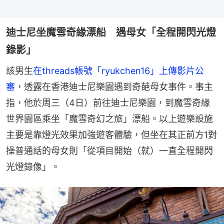
迪士尼坐魔雪奇緣漂船 遇母女「全程開閃光燈
錄影」
該男生
在threads帳號「ryukchen16」上傳影片公
審
，透露在香港迪士尼樂園遇到奇葩母女事件。事主
指，他於周三（4日）前往迪士尼樂園，到魔雪奇緣
世界園區乘坐「魔雪奇幻之旅」漂船。以上遊樂設施
主要是靠燈光效果加強遊客體驗，但坐在其正前方1對
操普通話的母女則「從項目開始（就）一直全程開閃
光燈錄像」。