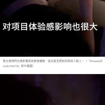
事主覺得閃光燈影響其他賓客體驗，強光甚至照射到其他人臉上。（「threads＠
ryukchen16」影片截圖）