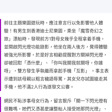
前往主題樂園遊玩時，應注意言行以免影響他人體
驗！有男生到香港迪士尼樂園，乘坐「魔雪奇幻之
旅」漂船時，發現前方1對母女幾乎全程拿着手機，
並開啟閃光燈功能錄影，他坐在兩人後方，覺得體驗
被強光所影響，於是好言相勸提醒對方關掉閃光燈，
卻被回懟「憑什麼」、「你叫我關我就關呀，你誰
呀」，雙方發生爭執繼而拿起手機「互影」 。事主表
示遭到該母親以粗言穢語辱罵，其女兒亦試圖搶走其
手機，他不滿2人行為遂發文公審。
網民不恥涉事母女行為，留言狠斥「關一下閃光燈有
很難嗎，她們又憑甚麼讓整船人接受她那閃光燈」、