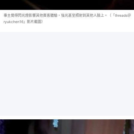
事主覺得閃光燈影響其他賓客體驗，強光甚至照射到其他人臉上。（「threads＠
ryukchen16」影片截圖）