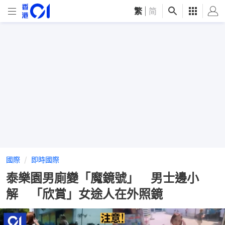
繁
|
简
國際
即時國際
泰樂園男廁變「魔鏡號」 男士邊小
解 「欣賞」女途人在外照鏡