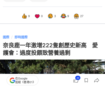
9
0
3
9
27
國際
即時國際
奈良鹿一年激增222隻創歷史新高 愛
護會：過度投餵致營養過剩
48
在Google
追蹤《香港01》