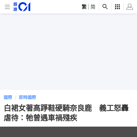
繁
|
简
國際
即時國際
白裙女著高踭鞋硬騎奈良鹿 義工怒轟
虐待：牠曾遇車禍殘疾