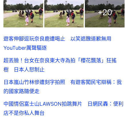
+
20
遊客伸腳逗玩奈良鹿遭喝止 以笑遮醜道歉無用
YouTuber厲聲驅逐
超丟臉！台女在奈良東大寺為拍「櫻花飄落」狂搖
樹 日本人怒制止
日本嵐山竹林慘遭刻字拍照 有遊客闖民宅辯稱：我
的國家路隨便走
中國情侶富士山LAWSON拍跳舞片 日網民轟：便利
店不是你私人舞台