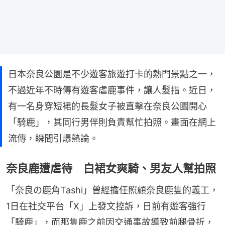
日本奈良公園是不少遊客旅遊打卡的熱門景點之一，
不過近年不時傳有遊客虐鹿事件，讓人髮指。近日，
有一名身穿短裙的長髮女子被直擊在奈良公園開心
「騎鹿」，其同行男伴則負責幫忙拍照。畫面在網上
流傳，瞬間引爆熱論。
奈良鹿遭虐待 白裙女爽騎、男友人幫拍照
「奈良の鹿角Tashi」曾經擔任照顧奈良鹿隻的義工，
1日在社交平台「X」上發文控訴，日前有遊客強行
「騎鹿」，而那隻鹿之前因交通事故導致前腿骨折，