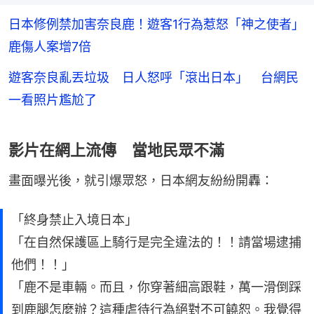
日本修例禁加害奈良鹿！遊客1行為惹怒「神之使者」
鹿傷人案增7倍
遊客奈良亂丟垃圾 日人怒呼「滾出日本」 台網民
一看照片尷尬了
影片在網上流傳 當地民眾不滿
畫面曝光後，就引爆眾怒，日本網友紛紛開轟：
「終身禁止入境日本」
「在自然保護區上騎行是完全違法的！！請當場逮捕
他們！！」
「鹿不是車輛。而且，你穿著細高跟鞋，萬一滑倒踩
到鹿腿怎麼辦？這種虐待行為絕對不可饒恕。我覺得