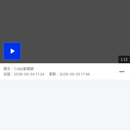
播
放
1:12
總
影
共
片
時
撰文：
TVBS新聞網
間
出版：
2026-06-04 11:24
更新：
2026-06-05 17:56