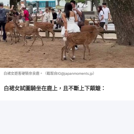
白裙女遊客硬騎奈良鹿。（截取自IG@japanmoments.jp）
白裙女試圖騎坐在鹿上，且不斷上下顛簸：