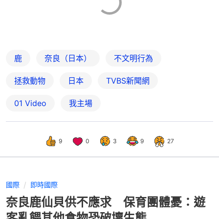
鹿
奈良（日本）
不文明行為
拯救動物
日本
TVBS新聞網
01 Video
我主場
9
0
3
9
27
國際
即時國際
奈良鹿仙貝供不應求 保育團體憂：遊
客亂餵其他食物恐破壞生態