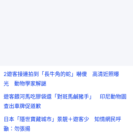
2遊客接連拍到「長牛角的蛇」嚇傻 高清近照曝
光 動物學家解謎
遊客餵河馬吃膠袋還「對斑馬鹹豬手」 印尼動物園
查出車牌促道歉
日本「隱世寶藏城市」景靚＋遊客少 知情網民呼
籲：勿張揚