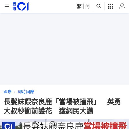
繁
|
简
國際
即時國際
長髮妹餵奈良鹿「當場被撞飛」 英勇
大叔秒衝前護花 獲網民大讚