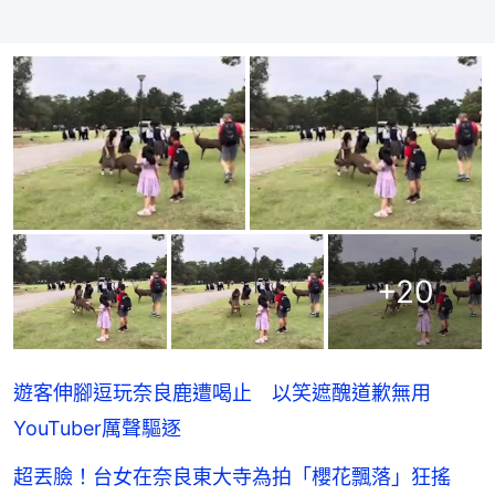
+
20
遊客伸腳逗玩奈良鹿遭喝止 以笑遮醜道歉無用
YouTuber厲聲驅逐
超丟臉！台女在奈良東大寺為拍「櫻花飄落」狂搖