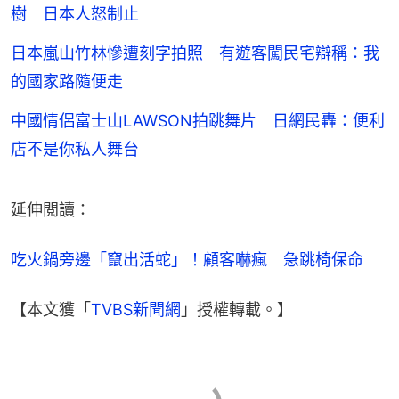
樹 日本人怒制止
日本嵐山竹林慘遭刻字拍照 有遊客闖民宅辯稱：我
的國家路隨便走
中國情侶富士山LAWSON拍跳舞片 日網民轟：便利
店不是你私人舞台
延伸閲讀：
吃火鍋旁邊「竄出活蛇」！顧客嚇瘋　急跳椅保命
【本文獲「
TVBS新聞網
」授權轉載。】