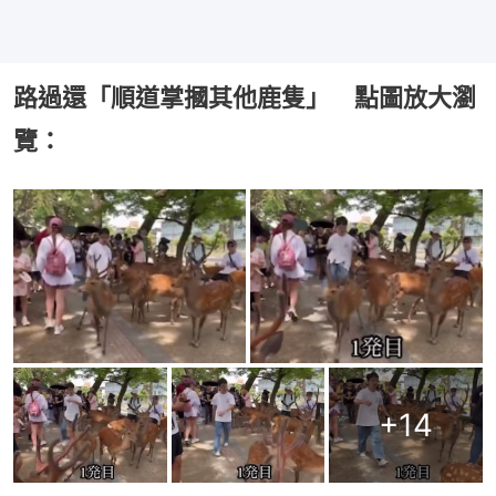
路過還「順道掌摑其他鹿隻」 點圖放大瀏
覽：
+
14