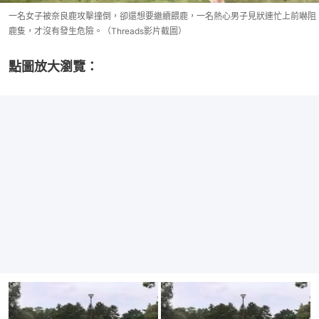
一名女子被奈良鹿攻擊撞倒，卻還想要繼續餵鹿，一名熱心男子見狀連忙上前嚇阻
鹿隻，才沒有發生危險。（Threads影片截圖）
點圖放大瀏覽：