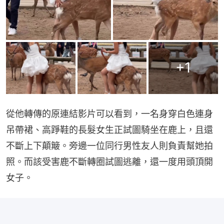
+
1
從他轉傳的原連結影片可以看到，一名身穿白色連身
吊帶裙、高踭鞋的長髮女生正試圖騎坐在鹿上，且還
不斷上下顛簸。旁邊一位同行男性友人則負責幫她拍
照。而該受害鹿不斷轉圈試圖逃離，還一度用頭頂開
女子。