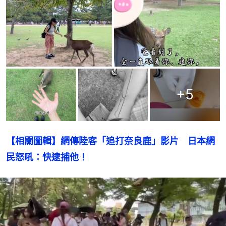
+
5
【相關圖輯】網傳陸客「追打奈良鹿」影片　日本網
民怒吼：快逮捕他！