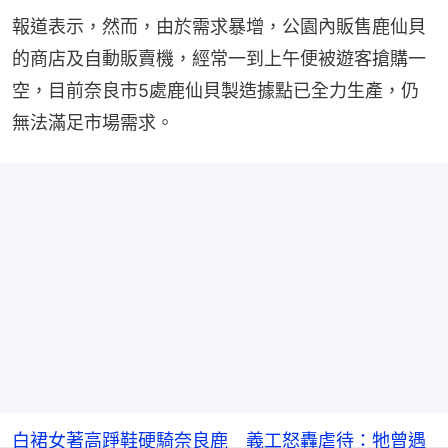
報道表示，然而，由於需求暴增，公園內販售鹿仙貝
的商店及自動販賣機，經常一到上午便被遊客搶購一
空，目前奈良市5處鹿仙貝製造據點已全力生產，仍
無法滿足市場需求。
8
在Google
追蹤《香港01》
白裙女著高踭鞋硬騎奈良鹿 義工怒轟虐待：牠曾遇