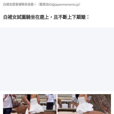
白裙女遊客硬騎奈良鹿。（截取自IG@japanmoments.jp）
白裙女試圖騎坐在鹿上，且不斷上下顛簸：