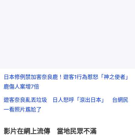
日本修例禁加害奈良鹿！遊客1行為惹怒「神之使者」
鹿傷人案增7倍
遊客奈良亂丟垃圾 日人怒呼「滾出日本」 台網民
一看照片尷尬了
影片在網上流傳 當地民眾不滿