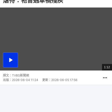
虐待：牠曾遇車禍殘疾
播
放
1:12
總
影
共
片
時
撰文：
TVBS新聞網
間
出版：
2026-06-04 11:24
更新：
2026-06-05 17:56