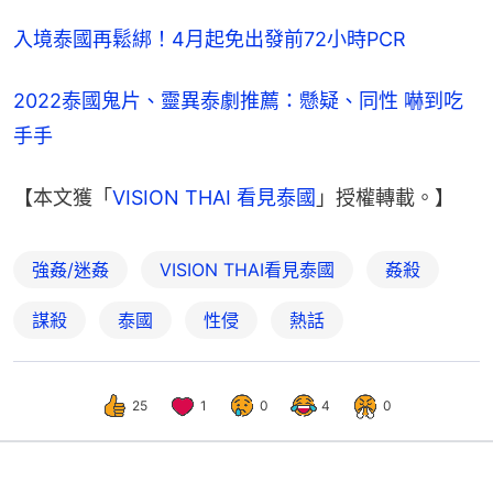
入境泰國再鬆綁！4月起免出發前72小時PCR
2022泰國鬼片、靈異泰劇推薦：懸疑、同性 嚇到吃
手手
【本文獲「
VISION THAI 看見泰國
」授權轉載。】
強姦/迷姦
VISION THAI看見泰國
姦殺
謀殺
泰國
性侵
熱話
25
1
0
4
0