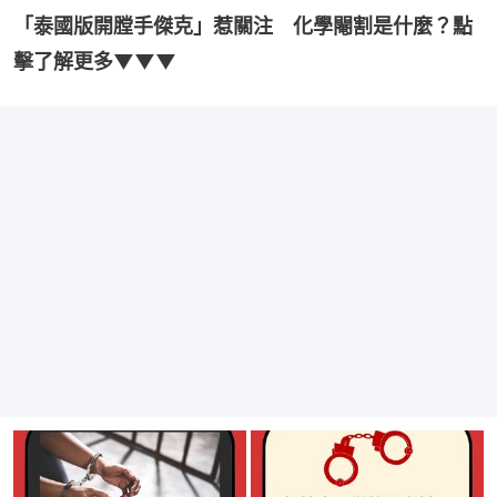
「泰國版開膛手傑克」惹關注　化學閹割是什麼？點
擊了解更多▼▼▼