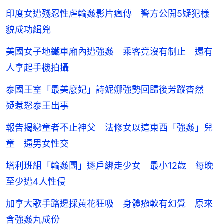
印度女遭殘忍性虐輪姦影片瘋傳 警方公開5疑犯樣
貌成功緝兇
美國女子地鐵車廂內遭強姦 乘客竟沒有制止 還有
人拿起手機拍攝
泰國王室「最美廢妃」詩妮娜強勢回歸後芳蹤杳然
疑惹怒泰王出事
報告揭戀童者不止神父 法修女以這東西「強姦」兒
童 逼男女性交
塔利班組「輪姦團」逐戶綁走少女 最小12歲 每晚
至少遭4人性侵
加拿大歌手路邊採黃花狂吸 身體癱軟有幻覺 原來
含強姦丸成份