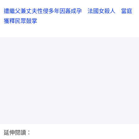
遭繼父兼丈夫性侵多年因姦成孕 法國女殺人 當庭
獲釋民眾鼓掌
延伸閱讀：