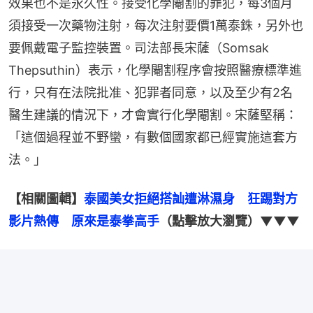
效果也不是永久性。接受化學閹割的罪犯，每3個月
須接受一次藥物注射，每次注射要價1萬泰銖，另外也
要佩戴電子監控裝置。司法部長宋薩（Somsak 
Thepsuthin）表示，化學閹割程序會按照醫療標準進
行，只有在法院批准、犯罪者同意，以及至少有2名
醫生建議的情況下，才會實行化學閹割。宋薩堅稱：
「這個過程並不野蠻，有數個國家都已經實施這套方
法。」
【相關圖輯】
泰國美女拒絕搭訕遭淋濕身　狂踢對方
影片熱傳　原來是泰拳高手
（點擊放大瀏覽）▼▼▼