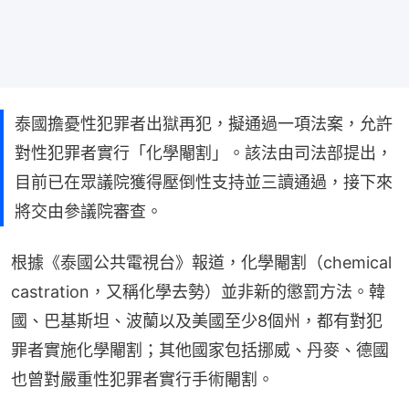
泰國擔憂性犯罪者出獄再犯，擬通過一項法案，允許
對性犯罪者實行「化學閹割」。該法由司法部提出，
目前已在眾議院獲得壓倒性支持並三讀通過，接下來
將交由參議院審查。
根據《泰國公共電視台》報道，化學閹割（chemical 
castration，又稱化學去勢）並非新的懲罰方法。韓
國、巴基斯坦、波蘭以及美國至少8個州，都有對犯
罪者實施化學閹割；其他國家包括挪威、丹麥、德國
也曾對嚴重性犯罪者實行手術閹割。