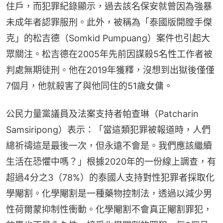
住戶，而犯罪紀錄顯示，過去該名保安就曾因為強暴
未成年者認罪服刑。此外，被稱為「泰國版開膛手傑
克」的松吉德（Somkid Pumpuang）案件也引起大
眾關注。松吉德在2005年先前因謀殺5名性工作者被
判處無期徒刑。他在2019年獲釋，沒想到出獄後僅僅
7個月，他就殺害了與他同住的51歲女傭。
公民力量黨議員及法案支持者帕查琳（Patcharin 
Samsiripong）表示：「當這類犯罪被報道時，人們
總祈禱這是最後一次，但永遠不會是。我們應該繼續
生活在恐懼中嗎？」根據2020年的一份線上調查，有
超過4分之3（78%）的泰國人支持對性犯罪者採取化
學閹割。化學閹割是一種藥物控制法，透過以減少男
性荷爾蒙抑制性衝動。化學閹割不會真正閹割罪犯，