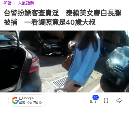
熱話
人氣話題
台警扮嫖客查賣淫 泰籍美女膚白長腿
被捕 一看護照竟是40歲大叔
30
在Google
追蹤《香港01》
撰文：
中天新聞網
出版：
2026-06-01 20:30
更新：
2026-06-01 20:30