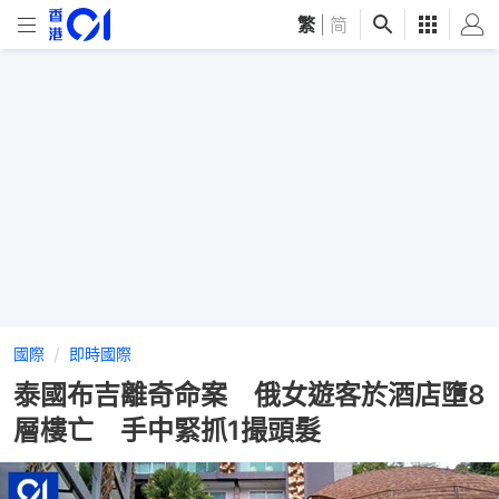
繁
|
简
國際
即時國際
泰國布吉離奇命案 俄女遊客於酒店墮8
層樓亡 手中緊抓1撮頭髮