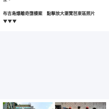
布吉島爆離奇墮樓案　點擊放大瀏覽芭東區照片
▼▼▼