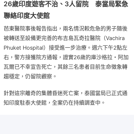
26歲印度遊客不治、3人留院 泰當局緊急
聯絡印度大使館
芭東醫院事後報告指出，兩名情況較危急的男子隨後
被轉送至設備更完善的布吉島瓦奇拉醫院（Vachira 
Phuket Hospital）接受進一步治療。週六下午2點左
右，警方接獲院方通報，證實26歲的庫沙格拉・阿加
瓦爾已不幸宣告死亡，其餘三名患者目前生命徵象轉
趨穩定，仍留院觀察。
針對這宗離奇的集體昏迷死亡案，泰國當局已正式通
知印度駐泰大使館，全案仍在持續調查中。