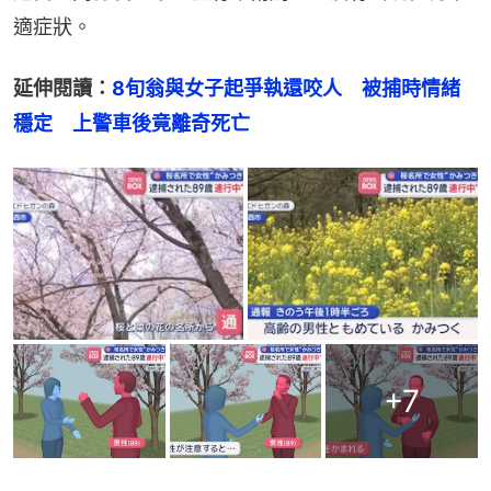
適症狀。
延伸閱讀：
8旬翁與女子起爭執還咬人　被捕時情緒
穩定　上警車後竟離奇死亡
+
7