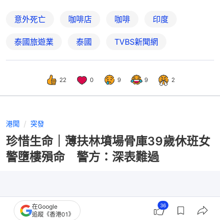
意外死亡
咖啡店
咖啡
印度
泰國旅遊業
泰國
TVBS新聞網
22
0
9
9
2
港聞
突發
珍惜生命｜薄扶林墳場骨庫39歲休班女
警墮樓殞命 警方：深表難過
36
在Google
追蹤《香港01》