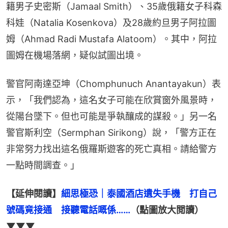
籍男子史密斯（Jamaal Smith）、35歲俄籍女子科森
科娃（Natalia Kosenkova）及28歲約旦男子阿拉圖
姆（Ahmad Radi Mustafa Alatoom）。其中，阿拉
圖姆在機場落網，疑似試圖出境。
警官阿南達亞坤（Chomphunuch Anantayakun）表
示，「我們認為，這名女子可能在欣賞窗外風景時，
從陽台墜下。但也可能是爭執釀成的謀殺。」另一名
警官斯利空（Sermphan Sirikong）說，「警方正在
非常努力找出這名俄羅斯遊客的死亡真相。請給警方
一點時間調查。」
【延伸閱讀】
細思極恐｜泰國酒店遺失手機　打自己
號碼竟接通　接聽電話嘅係……
（點圖放大閲讀）
▼▼▼