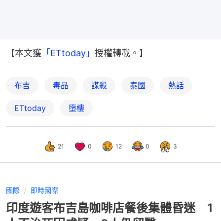
【本文獲
「ETtoday」
授權轉載。】
布吉
毒品
謀殺
泰國
熱話
ETtoday
墮樓
21
0
12
0
3
國際
即時國際
印度遊客布吉島咖啡店餐後集體昏迷 1