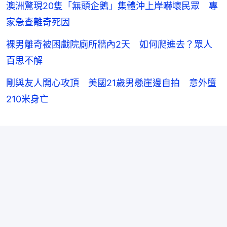
澳洲驚現20隻「無頭企鵝」集體沖上岸嚇壞民眾 專
家急查離奇死因
裸男離奇被困戲院廁所牆內2天 如何爬進去？眾人
百思不解
剛與友人開心攻頂 美國21歲男懸崖邊自拍 意外墮
210米身亡