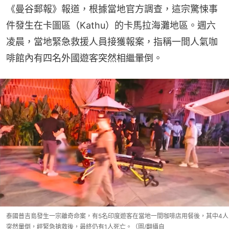
《曼谷郵報》報道，根據當地官方調查，這宗驚悚事
件發生在卡圖區（Kathu）的卡馬拉海灘地區。週六
凌晨，當地緊急救援人員接獲報案，指稱一間人氣咖
啡館內有四名外國遊客突然相繼暈倒。
泰國普吉島發生一宗離奇命案，有5名印度遊客在當地一間咖啡店用餐後，其中4人
突然暈倒，經緊急搶救後，最終仍有1人死亡。（圖/翻攝自