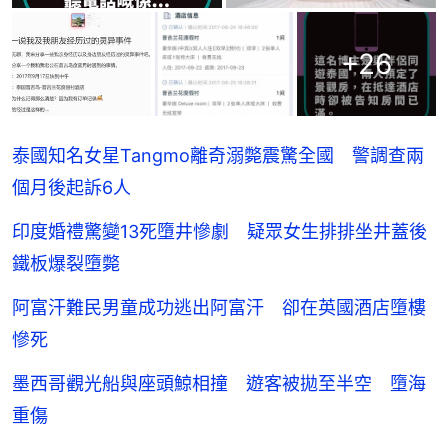
+
26
泰國知名女星Tangmo離奇溺斃震驚全國 警調查兩
個月後起訴6人
印度婚禮驚變13死墮井慘劇 疑眾女生排排坐井蓋後
鐵板爆裂墮斃
阿富汗難民男童成功逃出阿富汗 卻在英國酒店墮樓
慘死
墨西哥觀光船與座頭鯨相撞 遊客被拋至半空 墮海
重傷