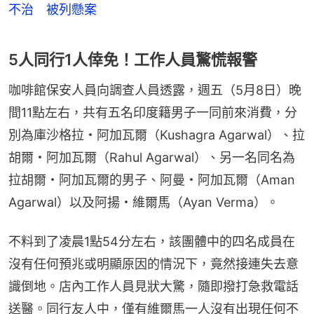
不治 被列懸案
5人同行1人倖免！工作人員驚慌報警
咖啡館保安人員向調查人員透露，週五（5月8日）晚
間11點左右，共有五名印度籍男子一同前來消費，分
別為庫沙格拉・阿加瓦爾（Kushagra Agarwal）、拉
胡爾・阿加瓦爾（Rahul Agarwal）、另一名同名為
拉胡爾・阿加瓦爾的男子、阿曼・阿加瓦爾（Aman 
Agarwal）以及阿揚・維爾馬（Ayan Verma）。
不料到了凌晨1點54分左右，該團體中的四名成員在
沒有任何預兆或明顯原因的情況下，竟然接連失去意
識倒地。店內工作人員見狀大驚，隨即撥打急救電話
送醫。同行友人中，僅有維爾馬一人沒有出現任何不