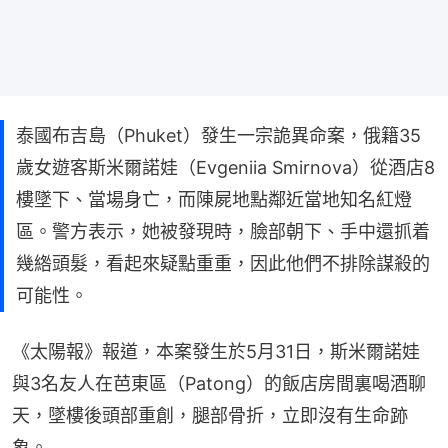
泰國布吉島（Phuket）發生一宗詭異命案，俄籍35
歲女遊客斯米爾諾娃（Evgeniia Smirnova）從酒店8
樓墜下、當場身亡，而陳屍地點鄰近當地知名紅燈
區。警方表示，她被發現時，臉部朝下、手中還抓着
幾綹頭髮，看起來疑點重重，因此他們不排除謀殺的
可能性。
《太陽報》報道，本案發生於5月31日，斯米爾諾娃
與3名友人在芭東區（Patong）的飯店房間裏喝酒聊
天，墜樓後頭部重創，腿部骨折，立即沒有生命跡
象。