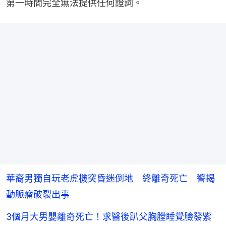
第一時間完全無法提供任何證詞。
華裔男獨自玩老虎機突昏迷倒地 終離奇死亡 警揭
動脈瘤破裂出事
3個月大男嬰離奇死亡！求醫後趴父胸膛睡覺臉發紫