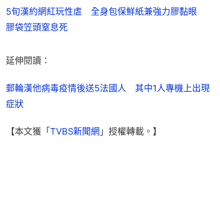
5旬漢約網紅玩性虐 全身包保鮮紙兼強力膠黏眼
膠袋笠頭窒息死
延伸閱讀：
郵輪漢他病毒疫情後送5法國人　其中1人專機上出現
症狀
【本文獲「
TVBS新聞網
」授權轉載。】