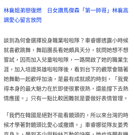
林襄姐弟戀復燃 日女讚馬傑森「第一帥哥」林襄高
調愛心留言放閃
談到為何會選擇投身職業啦啦隊？車睿娜透露小時候
就喜歡跳舞，舞蹈團長看她頗具天分，就問她想不想
嘗試，因而加入兒童啦啦隊，一路開啟了她的職業生
涯，加入培證英雄啦啦隊後，看到台下的觀眾會隨著
她舞動一起歡呼加油，是最有成就感的時刻，「我覺
得本身的最大魅力在於即使很累很熱，還能撐下去熱
情應援。」只有一點比較困難就是要做好表情管理。
「我們在韓國是絕對不能看鏡頭的，所以來台灣的時
候才學著對鏡頭比愛心或撒嬌。」車睿娜從隊友姜秀
京身上，學到不少與粉絲互動的訣竅，她也許願有機