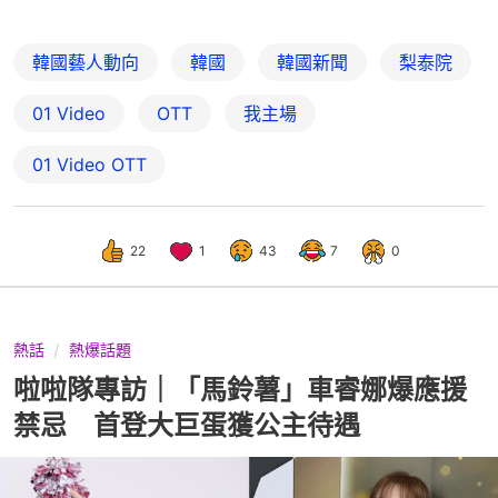
韓國藝人動向
韓國
韓國新聞
梨泰院
01 Video
OTT
我主場
01‌ ‌Video‌ ‌OTT
22
1
43
7
0
熱話
熱爆話題
啦啦隊專訪｜「馬鈴薯」車睿娜爆應援
禁忌 首登大巨蛋獲公主待遇