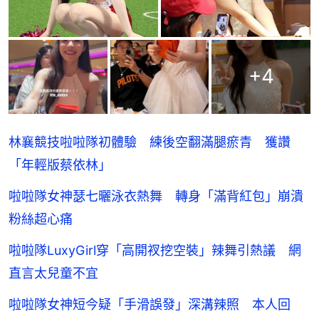
+
4
林襄競技啦啦隊初體驗 練後空翻滿腿瘀青 獲讚
「年輕版蔡依林」
啦啦隊女神瑟七曬泳衣熱舞 轉身「滿背紅包」崩潰
粉絲超心痛
啦啦隊LuxyGirl穿「高開衩挖空裝」辣舞引熱議 網
直言太兒童不宜
啦啦隊女神短今疑「手滑誤發」深溝辣照 本人回