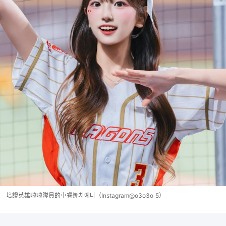
培證英雄啦啦隊員的車睿娜차예나（Instagram@o3o3o_5）