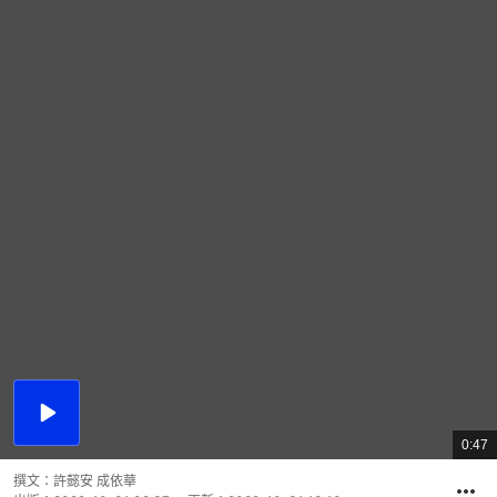
播
放
0:47
總
影
共
片
時
撰文：
許懿安 成依華
間