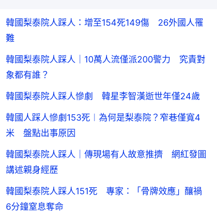
韓國梨泰院人踩人：增至154死149傷 26外國人罹
難
韓國梨泰院人踩人｜10萬人流僅派200警力 究責對
象都有誰？
韓國梨泰院人踩人慘劇 韓星李智漢逝世年僅24歲
韓國人踩人慘劇153死︱為何是梨泰院？窄巷僅寬4
米 盤點出事原因
韓國梨泰院人踩人｜傳現場有人故意推擠 網紅發圖
講述親身經歷
韓國梨泰院人踩人151死 專家：「骨牌效應」釀禍
6分鐘窒息奪命