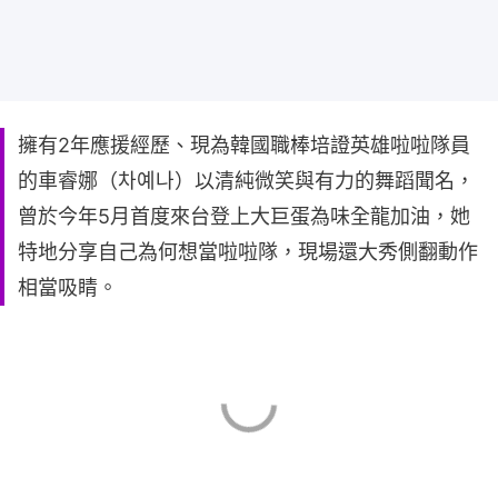
擁有2年應援經歷、現為韓國職棒培證英雄啦啦隊員
的車睿娜（차예나）以清純微笑與有力的舞蹈聞名，
曾於今年5月首度來台登上大巨蛋為味全龍加油，她
特地分享自己為何想當啦啦隊，現場還大秀側翻動作
相當吸睛。