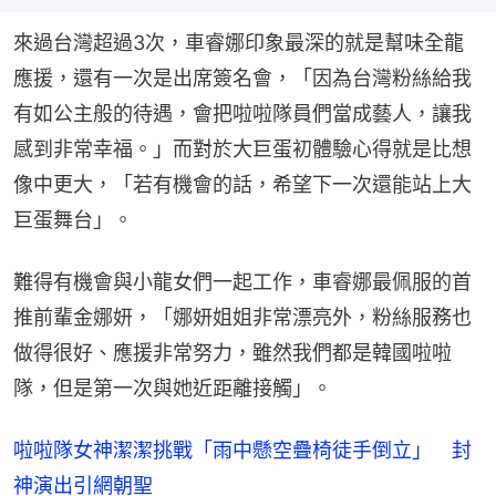
來過台灣超過3次，車睿娜印象最深的就是幫味全龍
應援，還有一次是出席簽名會，「因為台灣粉絲給我
有如公主般的待遇，會把啦啦隊員們當成藝人，讓我
感到非常幸福。」而對於大巨蛋初體驗心得就是比想
像中更大，「若有機會的話，希望下一次還能站上大
巨蛋舞台」。
難得有機會與小龍女們一起工作，車睿娜最佩服的首
推前輩金娜妍，「娜妍姐姐非常漂亮外，粉絲服務也
做得很好、應援非常努力，雖然我們都是韓國啦啦
隊，但是第一次與她近距離接觸」。
啦啦隊女神潔潔挑戰「雨中懸空疊椅徒手倒立」 封
神演出引網朝聖