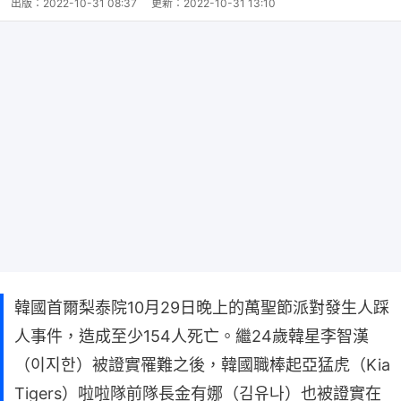
出版：
2022-10-31 08:37
更新：
2022-10-31 13:10
韓國首爾梨泰院10月29日晚上的萬聖節派對發生人踩
人事件，造成至少154人死亡。繼24歲韓星李智漢
（이지한）被證實罹難之後，韓國職棒起亞猛虎（Kia
Tigers）啦啦隊前隊長金有娜（김유나）也被證實在