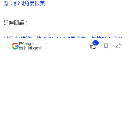
應：那個角度很美
延伸閱讀：
世足/總推進距離-5.7公尺！C羅最後一舞挨批：還好
73
在Google
意思哭
追蹤《香港01》
【本文獲「
中天新聞網
」授權轉載。】
啦啦隊
美女
熱話
韓國藝人動向
中天新聞網
1
0
0
0
0