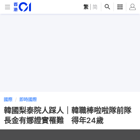
繁
|
简
國際
即時國際
韓國梨泰院人踩人｜韓職棒啦啦隊前隊
長金有娜證實罹難 得年24歲