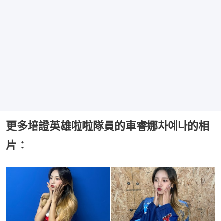
更多培證英雄啦啦隊員的車睿娜차예나的相
片：