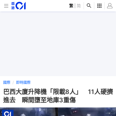
繁
|
简
國際
即時國際
巴西大廈升降機「限載8人」 11人硬擠
進去 瞬間墮至地庫3重傷