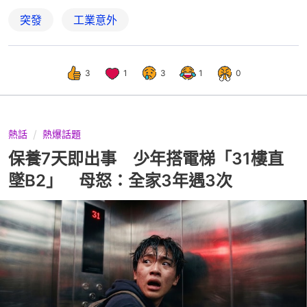
突發
工業意外
3
1
3
1
0
熱話
熱爆話題
保養7天即出事 少年搭電梯「31樓直
墜B2」 母怒：全家3年遇3次