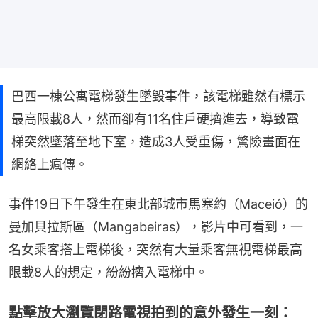
巴西一棟公寓電梯發生墜毀事件，該電梯雖然有標示
最高限載8人，然而卻有11名住戶硬擠進去，導致電
梯突然墜落至地下室，造成3人受重傷，驚險畫面在
網絡上瘋傳。
事件19日下午發生在東北部城市馬塞約（Maceió）的
曼加貝拉斯區（Mangabeiras），影片中可看到，一
名女乘客搭上電梯後，突然有大量乘客無視電梯最高
限載8人的規定，紛紛擠入電梯中。
點擊放大瀏覽閉路電視拍到的意外發生一刻：