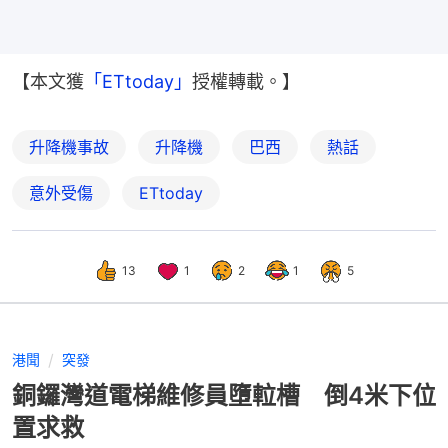
【本文獲
「ETtoday」
授權轉載。】
升降機事故
升降機
巴西
熱話
意外受傷
ETtoday
13
1
2
1
5
港聞
突發
銅鑼灣道電梯維修員墮𨋢槽 倒4米下位
置求救