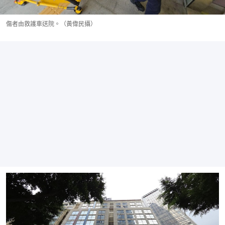
傷者由救護車送院。（黃偉民攝）