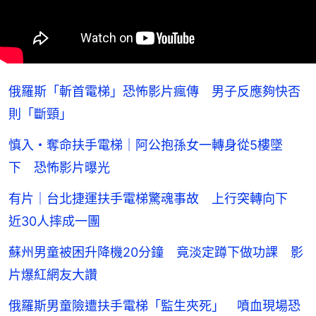
俄羅斯「斬首電梯」恐怖影片瘋傳 男子反應夠快否
則「斷頸」
慎入・奪命扶手電梯｜阿公抱孫女一轉身從5樓墜
下 恐怖影片曝光
有片｜台北捷運扶手電梯驚魂事故 上行突轉向下
近30人摔成一團
蘇州男童被困升降機20分鐘 竟淡定蹲下做功課 影
片爆紅網友大讚
俄羅斯男童險遭扶手電梯「監生夾死」 噴血現場恐