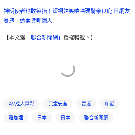
神明使者也敢染指！短裙妹笑嘻嘻硬騎奈良鹿 日網友
暴怒：這蠢貨哪國人
【本文獲
「聯合新聞網」
授權轉載。】
AV成人電影
兒童安全
賣淫
印尼
雅加達
日本
日本
聯合新聞網