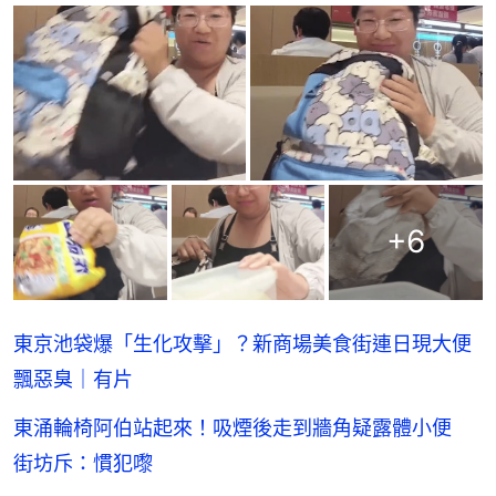
+
6
東京池袋爆「生化攻擊」？新商場美食街連日現大便
飄惡臭｜有片
東涌輪椅阿伯站起來！吸煙後走到牆角疑露體小便
街坊斥：慣犯嚟