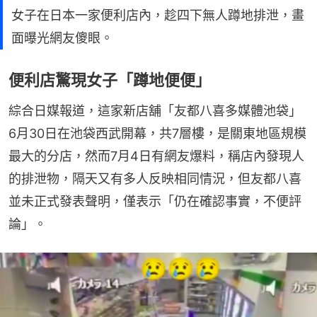
女子在日本一家便利店內，趁四下無人蹲地排泄，畫
面曝光網友傻眼。
便利店驚現女子「蹲地便便」
綜合日媒報道，這家新店舖「友都八喜多媒體池袋」
6月30日在池袋西武開幕，共7層樓，是關東地區規模
最大的分店，然而7月4日有網友爆料，稱店內發現人
的排泄物，隔天又有多人反映相同情況，但友都八喜
並未正式發表聲明，僅表示「仍在確認事實，不便評
論」。