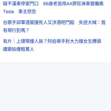
疑不滿車停家門口 86歲老翁用AA膠狂淋車窗癱瘓
Tesla 車主怒告
台歌手邱軍酒駕撞死人又涉酒吧鬥毆 失控大喊：我
有現行犯嗎？
有片｜上環現撞人族？阿伯舉手肘大力撞女生膊頭
遭跟拍爆粗罵人