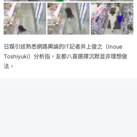
日媒引述熟悉網路輿論的IT記者井上俊之（Inoue 
Toshiyuki）分析指，友都八喜選擇沉默並非理想做
法，