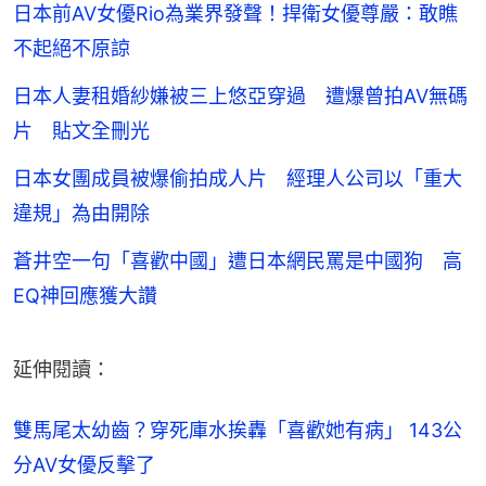
日本前AV女優Rio為業界發聲！捍衛女優尊嚴：敢瞧
不起絕不原諒
日本人妻租婚紗嫌被三上悠亞穿過 遭爆曾拍AV無碼
片 貼文全刪光
日本女團成員被爆偷拍成人片 經理人公司以「重大
違規」為由開除
蒼井空一句「喜歡中國」遭日本網民罵是中國狗 高
EQ神回應獲大讚
延伸閱讀：
雙馬尾太幼齒？穿死庫水挨轟「喜歡她有病」 143公
分AV女優反擊了