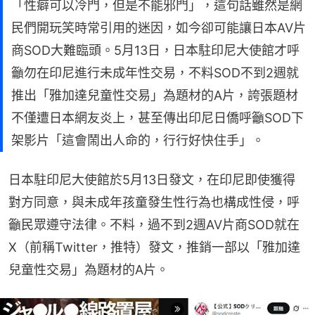
「性癖可以冷門，但是不能邪門」，這句話雖然是網
民們開玩笑時常引用的迷因，如今卻可能讓日本AV片
商SOD大難臨頭。5月13日，日本駐印尼大使館才呼
籲勿在印尼進行未成年性交易，不料SOD不到2週就
推出「雅加達兒童性交易」為題材的A片，誇張題材
不僅遭日本網友炎上，甚至傳出印尼日僑呼籲SOD下
架影片「這會鬧出人命的，行行好快住手」。
日本駐印尼大使館於5月13日發文，在印尼即使獲得
對方同意，與未成年孩童發生性行為也構成性侵，呼
籲民眾遵守法律。不料，過不到2週AV片商SOD就在
X（前稱Twitter，推特）發文，推銷一部以「雅加達
兒童性交易」為題材的A片。