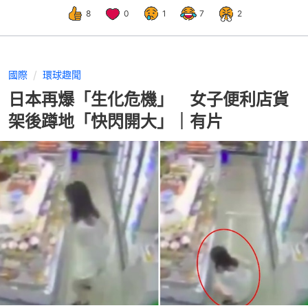
8
0
1
7
2
國際
環球趣聞
日本再爆「生化危機」 女子便利店貨
架後蹲地「快閃開大」｜有片