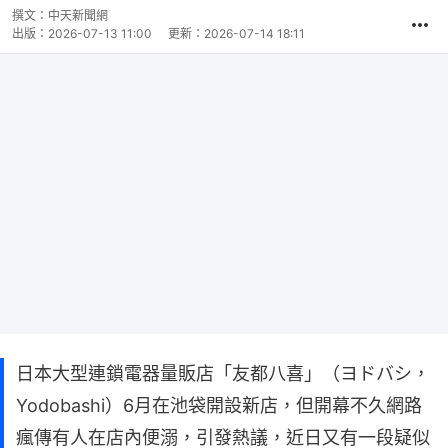
撰文：
中天新聞網
出版：
2026-07-13 11:00
更新：
2026-07-14 18:11
日本大型連鎖電器量販店「友都八喜」（ヨドバシ，
Yodobashi）6月在池袋開設新店，但開幕不久網路
瘋傳有人在店內便溺，引發熱議，近日又有一段疑似