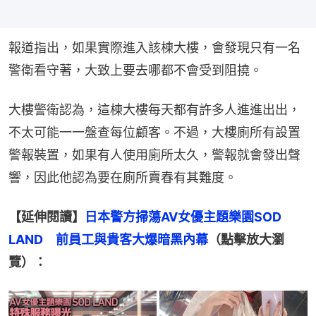
報道指出，如果實際進入該棟大樓，會發現只有一名
警衛看守著，大致上要去哪都不會受到阻撓。
大樓警衛認為，這棟大樓每天都有許多人進進出出，
不太可能一一盤查每位顧客。不過，大樓廁所有設置
警報裝置，如果有人使用廁所太久，警報就會發出聲
響，因此他認為要在廁所賣春有其難度。
【延伸閱讀】
日本警方掃蕩AV女優主題樂園SOD 
LAND　前員工與貴客大爆暗黑內幕
（點擊放大瀏
覽）：