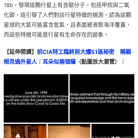
18b，發現這顆行星上有含碳分子，包括甲烷與二氧
化碳，這引發了人們對該行星特徵的揣測，認為這顆
星球的大氣可能富含氫氣，且表面被液態海洋覆蓋，
而這些特徵可能是行星有生命存在的跡象。
【延伸閱讀】
前CIA特工臨終前大爆51區秘密　稱親
眼見過外星人：耳朵似兩個窿
（點圖放大瀏覽）：