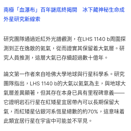
南極「血瀑布」百年謎底終揭開 冰下藏神秘生命成
外星研究新線索
研究團隊通過近紅外光譜觀測，在LHS 1140 b周圍探
測到正在逸散的氦氣，從而證實其保留着大氣層。研
究人員推測，這層大氣已存續超過數十億年。
論文第一作者來自哈佛大學地球與行星科學系。研究
團隊指出，LHS 1140 b的大氣以氦氣為主，與地球大
氣層差異顯著，但其存在本身已具有里程碑意義——
它證明岩石行星在紅矮星宜居帶內可以長期保留大
氣，而紅矮星佔銀河系恆星總數的約70%，這意味着
此類宜居行星在宇宙中可能並不罕見。