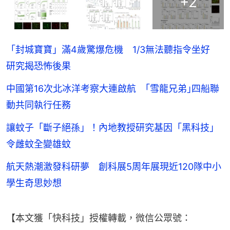
+
2
「封城寶寶」滿4歲驚爆危機 1/3無法聽指令坐好
研究揭恐怖後果
中國第16次北冰洋考察大連啟航 ｢雪龍兄弟｣四船聯
動共同執行任務
讓蚊子「斷子絕孫」！內地教授研究基因「黑科技」
令雌蚊全變雄蚊
航天熱潮激發科研夢 創科展5周年展現近120隊中小
學生奇思妙想
【本文獲「快科技」授權轉載，微信公眾號：