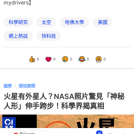
mydrivers】
科學研究
太空
哈佛大學
美國
網上熱話
快科技
5
0
0
0
0
國際
環球趣聞
火星有外星人？NASA照片驚見「神秘
人形」伸手跨步！科學界揭真相
46
在Google