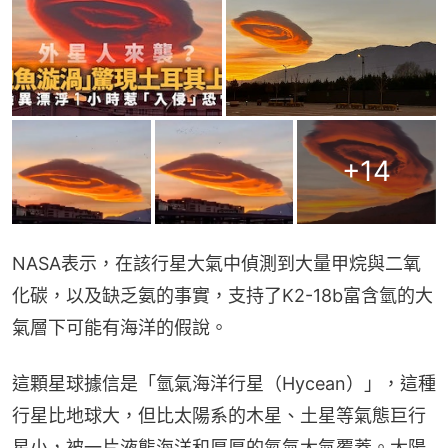
+
14
NASA表示，在該行星大氣中偵測到大量甲烷與二氧
化碳，以及缺乏氨的事實，支持了K2-18b富含氫的大
氣層下可能有海洋的假說。
這顆星球據信是「氫氣海洋行星（Hycean）」，這種
行星比地球大，但比太陽系的木星、土星等氣態巨行
星小，被一片液態海洋和厚厚的氮氣大氣覆蓋。太陽