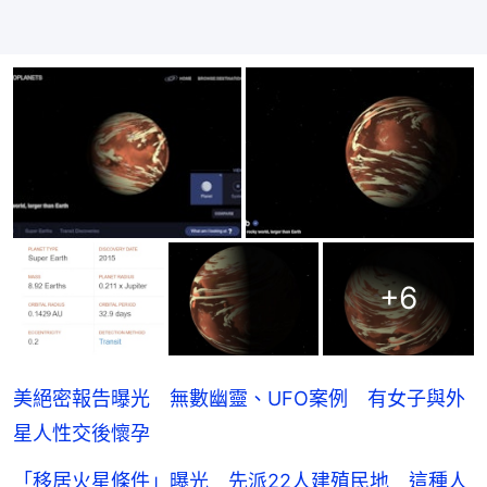
+
6
美絕密報告曝光 無數幽靈、UFO案例 有女子與外
星人性交後懷孕
「移居火星條件」曝光 先派22人建殖民地 這種人