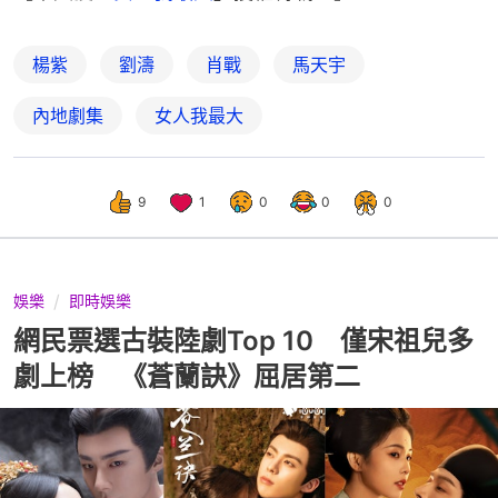
楊紫
劉濤
肖戰
馬天宇
內地劇集
女人我最大
9
1
0
0
0
娛樂
即時娛樂
網民票選古裝陸劇Top 10 僅宋祖兒多
劇上榜 《蒼蘭訣》屈居第二