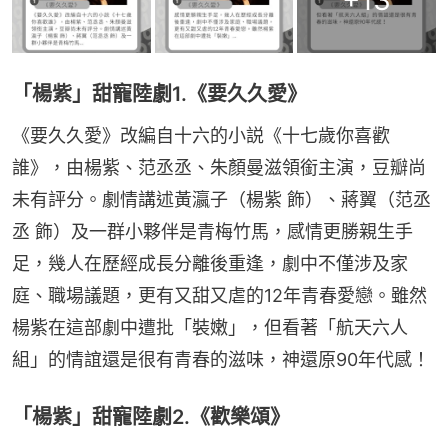
+
13
「楊紫」甜寵陸劇1.《要久久愛》
《要久久愛》改編自十六的小説《十七歲你喜歡
誰》，由楊紫、范丞丞、朱顏曼滋領銜主演，豆瓣尚
未有評分。劇情講述黃瀛子（楊紫 飾）、蔣翼（范丞
丞 飾）及一群小夥伴是青梅竹馬，感情更勝親生手
足，幾人在歷經成長分離後重逢，劇中不僅涉及家
庭、職場議題，更有又甜又虐的12年青春愛戀。雖然
楊紫在這部劇中遭批「裝嫩」，但看著「航天六人
組」的情誼還是很有青春的滋味，神還原90年代感！
「楊紫」甜寵陸劇2.《歡樂頌》