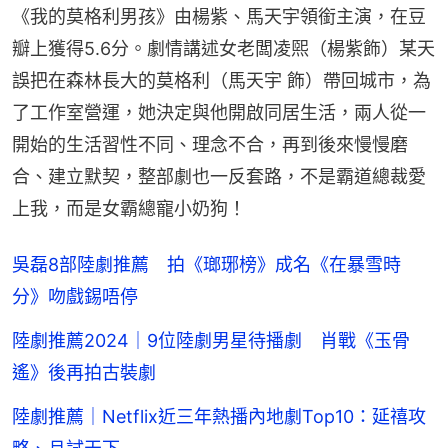
《我的莫格利男孩》由楊紫、馬天宇領銜主演，在豆
瓣上獲得5.6分。劇情講述女老闆凌煕（楊紫飾）某天
誤把在森林長大的莫格利（馬天宇 飾）帶回城市，為
了工作室營運，她決定與他開啟同居生活，兩人從一
開始的生活習性不同、理念不合，再到後來慢慢磨
合、建立默契，整部劇也一反套路，不是霸道總裁愛
上我，而是女霸總寵小奶狗！
吳磊8部陸劇推薦 拍《瑯琊榜》成名《在暴雪時
分》吻戲錫唔停
陸劇推薦2024｜9位陸劇男星待播劇 肖戰《玉骨
遙》後再拍古裝劇
陸劇推薦｜Netflix近三年熱播內地劇Top10：延禧攻