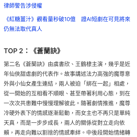
律師警告涉侵權
《紅糖薑汁》觀看量秒破10億 證AI短劇在可見將來
仍無法取代真人
TOP 2：《蒼蘭訣》
第二名《蒼蘭訣》由虞書欣、王鶴棣主演，幾乎是近
年仙俠甜虐劇的代表作。故事講述法力高強的魔尊意
外與小仙女產生連結，兩人被迫「綁在一起」相處，
從一開始的互相看不順眼、甚至帶著利用心態，到在
一次次共患難中慢慢理解彼此。隨著劇情推進，魔尊
冷硬外表下的情感逐漸鬆動，而女主也不再只是單純
天真，而是一步步成長，兩人的關係從對立走向依
賴，再走向難以割捨的情感牽絆。中後段開始情緒轉