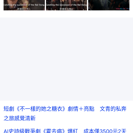
短劇《不一樣的她之糖衣》劇情＋亮點 文青的私奔
之旅感覺清新
AI史詩級戰爭劇《霍去病》爆紅 成本僅3500元2天