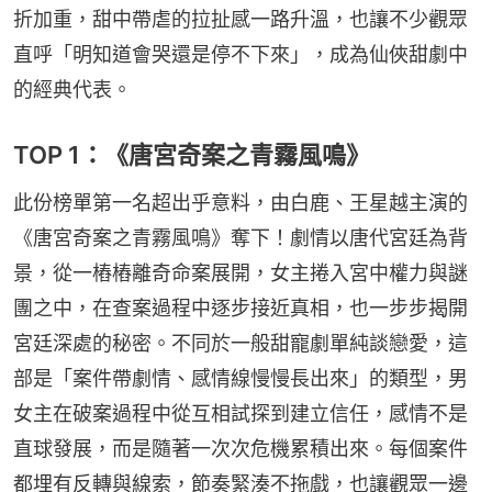
折加重，甜中帶虐的拉扯感一路升溫，也讓不少觀眾
直呼「明知道會哭還是停不下來」，成為仙俠甜劇中
的經典代表。
TOP 1：《唐宮奇案之青霧風鳴》
此份榜單第一名超出乎意料，由白鹿、王星越主演的
《唐宮奇案之青霧風鳴》奪下！劇情以唐代宮廷為背
景，從一樁樁離奇命案展開，女主捲入宮中權力與謎
團之中，在查案過程中逐步接近真相，也一步步揭開
宮廷深處的秘密。不同於一般甜寵劇單純談戀愛，這
部是「案件帶劇情、感情線慢慢長出來」的類型，男
女主在破案過程中從互相試探到建立信任，感情不是
直球發展，而是隨著一次次危機累積出來。每個案件
都埋有反轉與線索，節奏緊湊不拖戲，也讓觀眾一邊