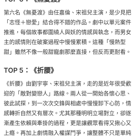
第六名《無憂渡》由任嘉倫、宋祖兒主演，是少見把
「志怪＋戀愛」結合得不錯的作品。劇中以單元案件
推進，每個故事都圍繞人與妖的情感與執念，而男女
主的感情則在破案過程中慢慢累積。這種「慢熱型
甜」雖然不像一般甜寵劇那麼直接，但反而更耐看。
TOP 5：《折腰》
《折腰》由劉宇寧、宋祖兒主演，走的是近年很受歡
迎的「敵對變戀人」路線。兩人從一開始各懷心思、
彼此試探，到一次次交鋒與相處中慢慢卸下心防，情
感轉折自然又有層次。尤其那種明明立場對立，卻逐
漸產生依賴與牽掛的過程，更是讓觀眾看得又揪心又
上癮。再加上劇情融入權謀鬥爭，讓整體不只是單純