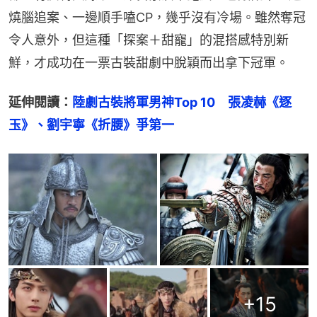
燒腦追案、一邊順手嗑CP，幾乎沒有冷場。雖然奪冠
令人意外，但這種「探案＋甜寵」的混搭感特別新
鮮，才成功在一票古裝甜劇中脫穎而出拿下冠軍。
延伸閱讀：
陸劇古裝將軍男神Top 10　張凌赫《逐
玉》、劉宇寧《折腰》爭第一
+
15