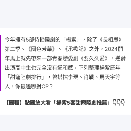
今年擁有5部待播陸劇的「楊紫」，除了《長相思》
第二季、《國色芳華》、《承歡記》之外，2024開
年馬上就先帶來一部青春戀愛劇《要久久愛》，逆齡
出演高中生也完全沒有違和感，下列整理楊紫歷年
「甜寵陸劇排行」，曾搭擋李現、肖戰、馬天宇等
人，你最嗑哪對CP？
【圖輯】點圖放大看「楊紫5套甜寵陸劇推薦」👇👇👇