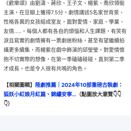
《歡樂頌》由劉濤、蔣欣、王子文、楊紫、喬欣領銜
主演，在豆瓣上獲得7.5分。劇情講述5名家世背景、
性格各異的女孩組成室友，面對愛情、家庭、學業、
友情…..，每個人都有各自的煩惱和人生課題，有笑有
淚且寫實的劇情擁有一票劇迷粉絲，甚至有望繼續拍
攝更多續集，而楊紫在戲中飾演的邱瑩瑩，對愛情懷
抱不切實際的想像，在第一季磕磕碰碰，直到第二季
才成長，也是令人很有共鳴的角色。
【相關圖輯】
陸劇推薦｜2024年10部重磅古裝劇：
狐妖小紅娘月紅篇、錦繡安寧…
（點圖放大瀏覽👇👇
👇）