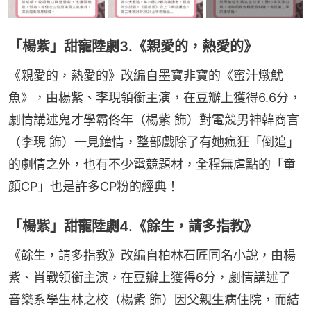
「楊紫」甜寵陸劇3.《親愛的，熱愛的》
《親愛的，熱愛的》改編自墨寶非寶的《蜜汁燉魷
魚》，由楊紫、李現領銜主演，在豆瓣上獲得6.6分，
劇情講述鬼才學霸佟年（楊紫 飾）對電競男神韓商言
（李現 飾）一見鐘情，整部戲除了有她瘋狂「倒追」
的劇情之外，也有不少電競題材，全程無虐點的「童
顏CP」也是許多CP粉的經典！
「楊紫」甜寵陸劇4.《餘生，請多指教》
《餘生，請多指教》改編自柏林石匠同名小說，由楊
紫、肖戰領銜主演，在豆瓣上獲得6分，劇情講述了
音樂系學生林之校（楊紫 飾）因父親生病住院，而結