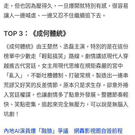
走，但也因為壓得久，一旦爆開就特別有感，很容易
讓人一邊喊虐、一邊又忍不住繼續追下去。
TOP 3：《成何體統》
《成何體統》由王楚然、丞磊主演，特別的是在這份
榜單中少數走「輕鬆搞笑」路線。劇情講述現代人穿
越進古代宮廷，女主用現代思維在規矩森嚴的宮中
「亂入」，不斷吐槽體制、打破常規，製造出一連串
荒謬又好笑的反差情節。原本只是求生存，卻意外捲
入宮廷權謀，也讓劇情多了點意外發展。整體節奏輕
快、笑點密集，追起來完全無壓力，可以說是無腦入
坑劇！
內地AI演員爆「融臉」爭議 網轟影視圈自毁前程