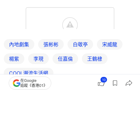
內地劇集
張彬彬
白敬亭
宋威龍
楊紫
李現
任嘉倫
王鶴棣
COOL潮流生活網
10
在Google
追蹤《香港01》
3
0
0
1
0
娛樂
即時娛樂
《國色芳華》楊紫單身七年 直播宣佈