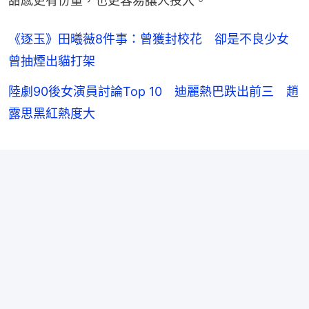
甜感更有份量，也更容易讓人投入。
《逐玉》田曦薇8件事：曾獲封校花 卻是不良少女
曾抽煙出貓打架
陸劇90後女演員討論Top 10 迪麗熱巴跌出前三 趙
露思黑紅熱度大