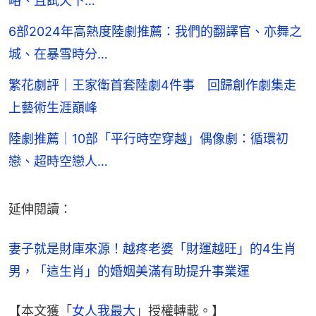
略、且試天下…
6部2024年高熱度陸劇推薦：我們的翻譯官、亦舞之
城、在暴雪時分…
繁花劇評｜王家衛首套陸劇4件事 回歸創作劇集走
上藝術生涯巔峰
陸劇推薦｜10部「平行時空穿越」偶像劇：循環初
戀、超時空戀人…
延伸閱讀：
妻子就是財庫來源！越疼老婆「財運越旺」的4生肖
男，「這生肖」的婚姻美滿有助提升事業運
【本文獲「
女人我最大
」授權轉載。】