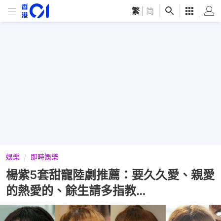
繁
|
简
娛樂
即時娛樂
楊紫5套甜寵陸劇推薦：要久久愛、親愛
的熱愛的、餘生請多指教…