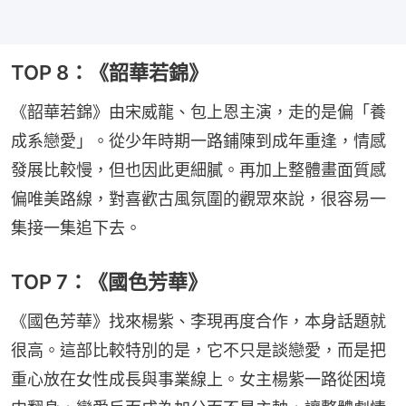
TOP 8：《韶華若錦》
《韶華若錦》由宋威龍、包上恩主演，走的是偏「養
成系戀愛」。從少年時期一路鋪陳到成年重逢，情感
發展比較慢，但也因此更細膩。再加上整體畫面質感
偏唯美路線，對喜歡古風氛圍的觀眾來說，很容易一
集接一集追下去。
TOP 7：《國色芳華》
《國色芳華》找來楊紫、李現再度合作，本身話題就
很高。這部比較特別的是，它不只是談戀愛，而是把
重心放在女性成長與事業線上。女主楊紫一路從困境