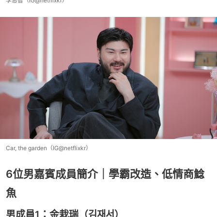
李恩智（IG@netflixkr）
Car, the garden（IG@netflixkr）
6位男嘉賓成員簡介｜學霸改造、低情商鯰
魚
男成員1：金栽瑞（김재서）