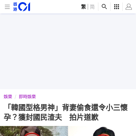
繁
|
简
娛樂
即時娛樂
「韓國型格男神」背妻偷食還令小三懷
孕？獲封國民渣夫 拍片道歉