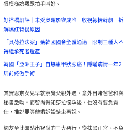
狠模樣讓觀眾拍手叫好。
好搭檔劇評｜未受奧運影響成唯一收視報捷韓劇 拆
解爆紅背後原因
「具荷拉法案」獲韓國國會全體通過 限制三種人不
得繼承死者遺產
韓國「亞洲王子」自爆患甲狀腺癌！隱瞞病情一年2
周前終做手術
其實恩京女兒早就察覺父親外遇，意外目睹爸爸和與
秘書激吻。而智尚得知莎拉懷孕後，也沒有要負責
任，推說要等離婚訴訟結束再說。
網友至此盤點出智尚的三大惡行，從抹黑正宮、不負