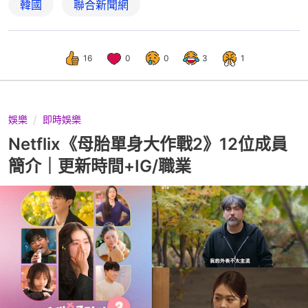
韓國
聯合新聞網
16
0
0
3
1
娛樂
即時娛樂
Netflix《母胎單身大作戰2》12位成員
簡介｜更新時間+IG/職業