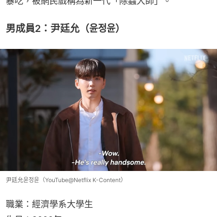
暴吃，被網民戲稱為新一代「除蟲大師」。
男成員2：尹廷允（윤정윤）
尹廷允윤정윤（YouTube@Netflix K-Content）
職業：經濟學系大學生