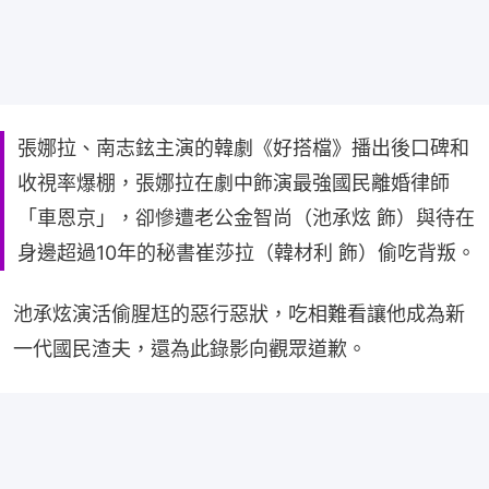
張娜拉、南志鉉主演的韓劇《好搭檔》播出後口碑和
收視率爆棚，張娜拉在劇中飾演最強國民離婚律師
「車恩京」，卻慘遭老公金智尚（池承炫 飾）與待在
身邊超過10年的秘書崔莎拉（韓材利 飾）偷吃背叛。
池承炫演活偷腥尪的惡行惡狀，吃相難看讓他成為新
一代國民渣夫，還為此錄影向觀眾道歉。