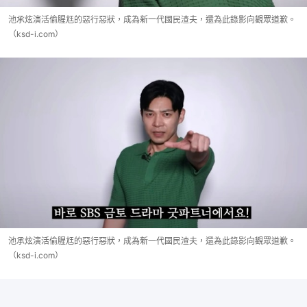
池承炫演活偷腥尪的惡行惡狀，成為新一代國民渣夫，還為此錄影向觀眾道歉。
（ksd-i.com）
池承炫演活偷腥尪的惡行惡狀，成為新一代國民渣夫，還為此錄影向觀眾道歉。
（ksd-i.com）