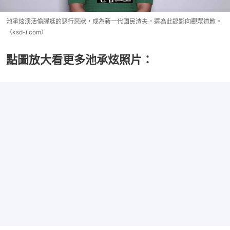
池承炫演活偷腥尪的惡行惡狀，成為新一代國民渣夫，還為此錄影向觀眾道歉。
（ksd-i.com）
點圖放大看更多池承炫照片：