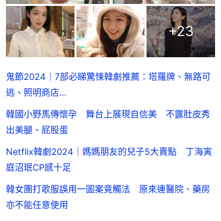
+
23
鬼節2024｜7部必睇驚悚韓劇推薦：塔羅牌、無路可
逃、照明商店…
韓國小野馬傳懷孕 舞台上展現自信美 不露肚皮秀
出美腿、屁股蛋
Netflix韓劇2024｜媽媽朋友的兒子5大賣點 丁海寅
庭沼珉CP感十足
韓女團打歌服誤用一圖案竟觸法 原來連醫院、藥房
亦不能任意使用