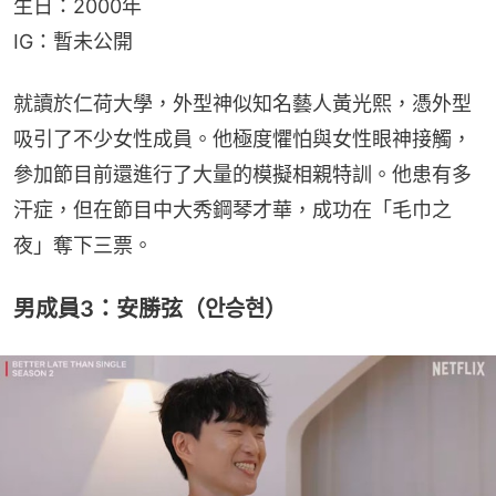
生日：2000年
IG：暫未公開
就讀於仁荷大學，外型神似知名藝人黃光熙，憑外型
吸引了不少女性成員。他極度懼怕與女性眼神接觸，
參加節目前還進行了大量的模擬相親特訓。他患有多
汗症，但在節目中大秀鋼琴才華，成功在「毛巾之
夜」奪下三票。
男成員3：安勝弦（안승현）