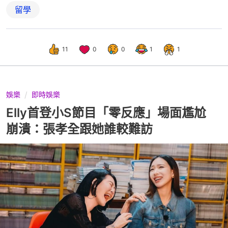
留學
11
0
0
1
1
娛樂
即時娛樂
Elly首登小S節目「零反應」場面尷尬
崩潰：張孝全跟她誰較難訪