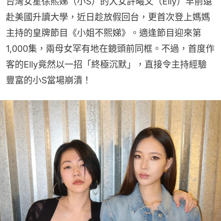
台灣女星徐熙娣（小S）的大女許曦文（Elly）早前遠
赴美國升讀大學，近日趁放假回台，更首次登上媽媽
主持的皇牌節目《小姐不熙娣》。適逢節目迎來第
1,000集，兩母女罕有地在鏡頭前同框。不過，首度作
客的Elly竟然以一招「終極沉默」，直接令主持經驗
豐富的小S當場崩潰！