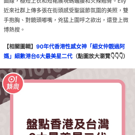
曲線，極短上衣和短裙展現螞蟻腰和火辣翹臀。Elly
近來社群上傳多張在街頭感受聖誕節氛圍的美照，雙
手抱胸、對鏡頭嘟嘴，兇猛上圍呼之欲出，還登上微
博熱搜。
【相關圖輯】
90年代香港性感女神「細女仲靚過阿
媽」細數港台6大最美星二代
（點圖放大瀏覽👇👇👇）