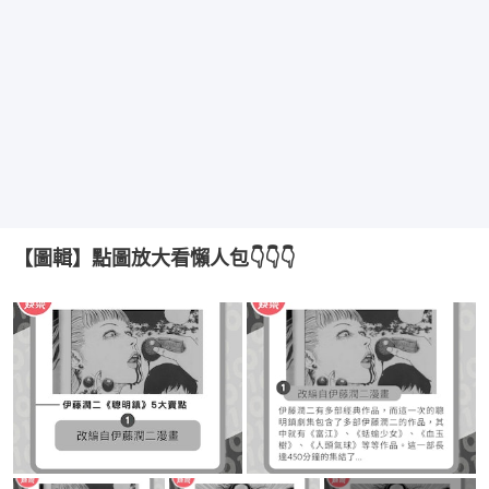
【圖輯】點圖放大看懶人包👇👇👇