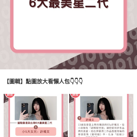
【圖輯】點圖放大看懶人包👇👇👇