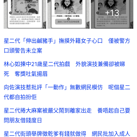
+
13
星二代「伸出鹹豬手」撫摸外籍女子心口 僅被警方
口頭警告未立案
林心如揀中21歲星二代拍戲 外貌演技兼備卻被睇
死 奪獎吐氣揚眉
向佐演技惹批評「一動作」無數網民模仿 呢個星二
代都自拍扮佢
星二代捲大麻案被嚴父鬧到離家出走 養唔起自己要
問朋友借錢度日
星二代街頭舉牌徵乾爹有錢就做得 網民批加入成人