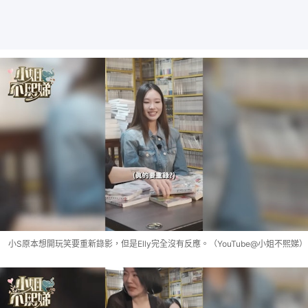
小S原本想開玩笑要重新錄影，但是Elly完全沒有反應。（YouTube@小姐不熙娣）