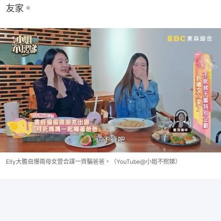
友家。
Elly大膽自爆兩母女曾合謀一齊騙爸爸。（YouTube@小姐不熙娣）