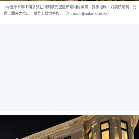
Elly近來社群上傳多張在街頭感受聖誕節氛圍的美照，雙手抱胸、對鏡頭嘟嘴，兇
猛上圍呼之欲出，還登上微博熱搜。（Threads@polarbearelly）