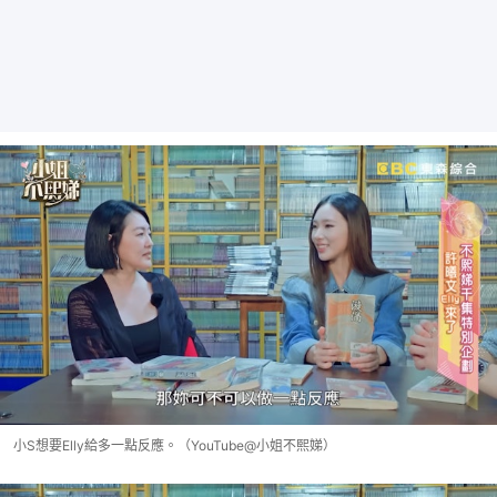
小S想要Elly給多一點反應。（YouTube@小姐不熙娣）