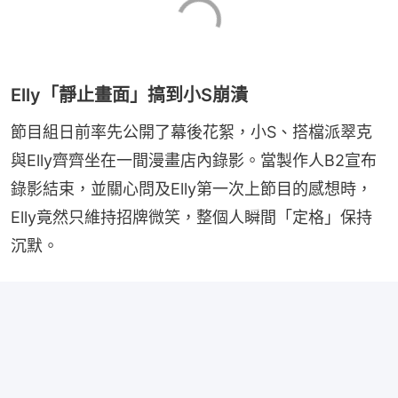
Elly「靜止畫面」搞到小S崩潰
節目組日前率先公開了幕後花絮，小S、搭檔派翠克
與Elly齊齊坐在一間漫畫店內錄影。當製作人B2宣布
錄影結束，並關心問及Elly第一次上節目的感想時，
Elly竟然只維持招牌微笑，整個人瞬間「定格」保持
沉默。