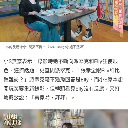
Elly的反應令小S哭笑不得。（YouTube@小姐不熙娣）
小S無奈表示，錄影時她不斷向派翠克和Elly狂使眼
色，狂擠話題，更直問派翠克：「張孝全跟Elly誰比
較難訪？」派翠克毫不猶豫回答是Elly，而小S原本想
開玩笑要重新錄影，但轉頭看見Elly沒有反應，又打
壞興致說：「再見啦，拜拜」。