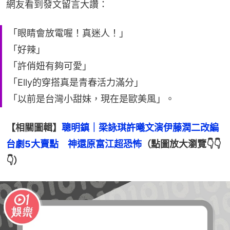
網友看到發文留言大讚：
「眼睛會放電喔！真迷人！」
「好辣」
「許俏妞有夠可愛」
「Elly的穿搭真是青春活力滿分」
「以前是台灣小甜妹，現在是歐美風」。
【相關圖輯】
聰明鎮｜梁詠琪許曦文演伊藤潤二改編
台劇5大賣點　神還原富江超恐怖
（點圖放大瀏覽👇👇
👇）