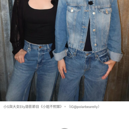
小S與大女Elly錄影節目《小姐不熙娣》。（IG@polarbearelly）