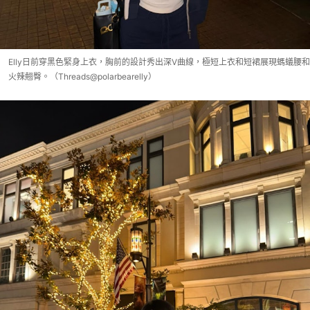
Elly日前穿黑色緊身上衣，胸前的設計秀出深V曲線，極短上衣和短裙展現螞蟻腰和
火辣翹臀。（Threads@polarbearelly）