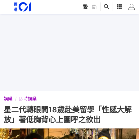
繁
|
简
娛樂
即時娛樂
星二代轉眼間18歲赴美留學「性感大解
放」著低胸背心上圍呼之欲出