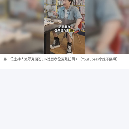
另一位主持人派翠克回答Elly比張孝全更難訪問。（YouTube@小姐不熙娣）