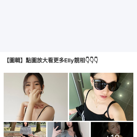
【圖輯】點圖放大看更多Elly靚相👇👇👇