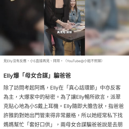
見Elly沒有反應，小S直接再見、拜拜。（YouTube@小姐不熙娣）
Elly爆「母女合謀」騙爸爸
除了訪問考起阿媽，Elly在「真心話環節」中亦反客
為主，大爆家中的秘密。為了讓Elly暢所欲言，派翠
克貼心地為小S戴上耳機。Elly隨即大膽告狀，指爸爸
許雅鈞對她出門管束得非常嚴格，所以她經常私下找
媽媽幫忙「套好口供」，兩母女合謀騙爸爸說是去朋