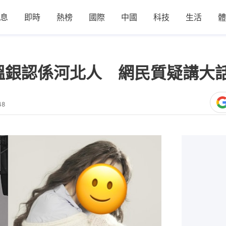
息
即時
熱榜
國際
中國
科技
生活
體
搵銀認係河北人 網民質疑講大
48