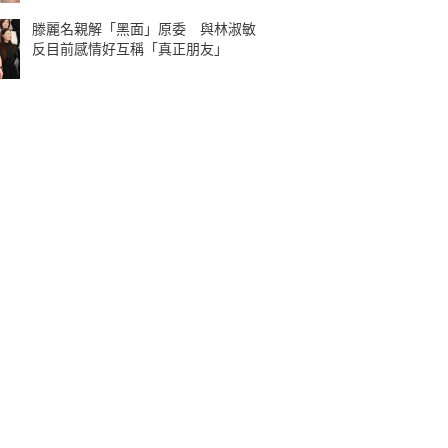
滕麗名親解「黑面」原委 與林淑敏
反目前感情好互稱「真正朋友」