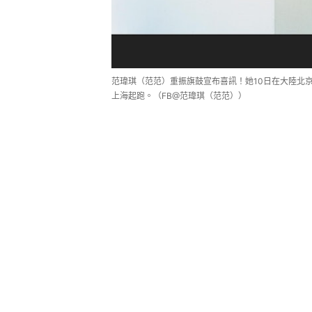
范瑋琪（范范）重振旗鼓宣布喜訊！她10日在大陸北
上海起跑。（FB@范瑋琪（范范））