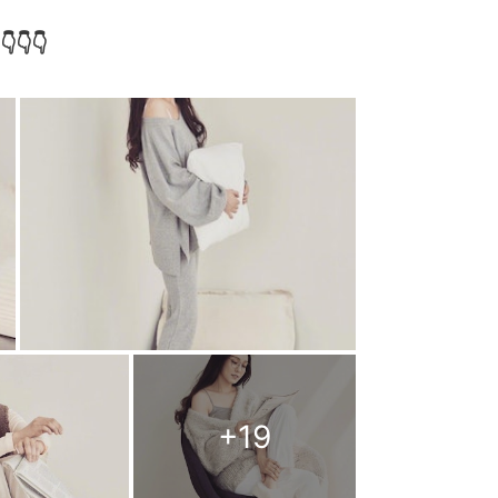
👇
+
19