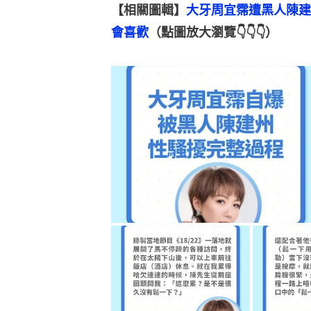
【相關圖輯】
大牙周宜霈遭黑人陳建
會喜歡
（點圖放大瀏覽👇👇👇）