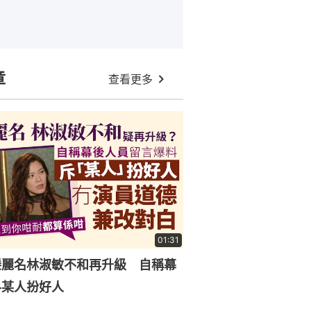
章
查看更多
01:31
滕麗名林淑敏不和再升級 自稱幕
料某人扮好人