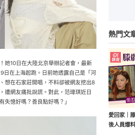
熱門文
！她10日在大陸北京舉辦記者會，最新
29日在上海起跑。日前她透露自己是「河
、想在石家莊開唱，不料卻被網友挖出8
，遭網友痛批說謊。對此，范瑋琪近日
有失憶好嗎？善良點好嗎？」
愛回家｜
後人員爆