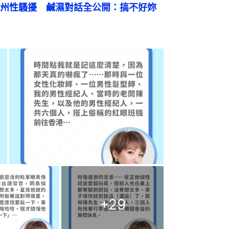
州性騷擾　鹹濕對話全公開：搞不好妳
+
29