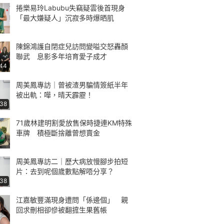
捲樂易玲Labubu失竊疑雲後首現身
「最大嫌疑人」沉寂多時爆晒肌
陳錦鴻護自閉症兒訪問變嗌交怒轟顏
聯武 息影多年培育愛子成才
:44
周美鳳專訪｜曾被渣男騙情簽紙半年
被出軌：嘩，晴天霹靂！
:38
71歲林建明割愛放售保時捷連KM特殊
車牌 積極斷捨離曾想賣金
周美鳳專訪二｜歷大病放慢腳步拍短
片：去到呢個歲數點解唔分享？
:38
江嘉敏豐滿現身遭問「係邊個」 親
回求刪相卻慘被翻搲生果舊帳