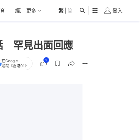
育
經濟
更多
01深圳
繁
觀點
|
简
健康
好食玩飛
登入
女
話 罕見出面回應
9
在Google
追蹤《香港01》