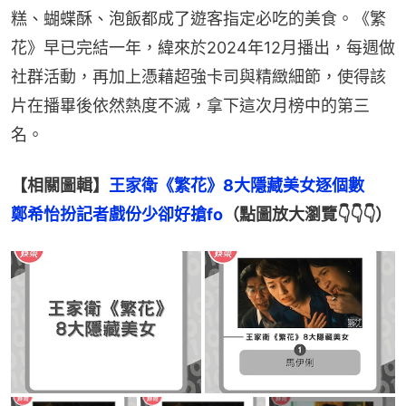
糕、蝴蝶酥、泡飯都成了遊客指定必吃的美食。《繁
花》早已完結一年，緯來於2024年12月播出，每週做
社群活動，再加上憑藉超強卡司與精緻細節，使得該
片在播畢後依然熱度不滅，拿下這次月榜中的第三
名。
【相關圖輯】
王家衛《繁花》8大隱藏美女逐個數　
鄭希怡扮記者戲份少卻好搶fo
（點圖放大瀏覽👇👇👇）