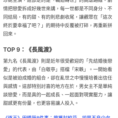
珍妮主演，這部走的是「輪迴轉世」的高虐路線。劇
情把戀愛拆成好幾世來講，每一世都是不同身分、不
同結局，有的甜、有的則悲劇收尾，讓觀眾在「這次
終於要幸福了吧？」的期待中反覆被打碎，再重新拼
回來。
TOP 9：《長風渡》
第九名《長風渡》則是近年很受歡迎的「先結婚後戀
愛」的代表，由「白敬亭」搭檔「宋軼」。一開始看
似是被迫成婚的組合，卻在亂世之中慢慢培養出信任
與感情。這部特別討喜的地方在於，男女主不是單純
談戀愛，而是真的一起成長、一起面對現實壓力，讓
甜感更有份量，也更容易讓人投入。
《逐玉》田曦薇8件事：曾獲封校花 卻是不良少女