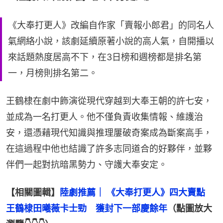
《大奉打更人》改編自作家「賣報小郎君」的同名人
氣網絡小說，該劇延續原著小說的高人氣，自開播以
來話題熱度居高不下，在3日榜和週榜都是排名第
一，月榜則排名第二。
王鶴棣在劇中飾演從現代穿越到大奉王朝的許七安，
並成為一名打更人。他不僅負責收集情報、維護治
安，還憑藉現代知識與推理屢破奇案成為斷案高手，
在這過程中他也結識了許多志同道合的好夥伴，並夥
伴們一起對抗暗黑勢力、守護大奉安定。
【相關圖輯】
陸劇推薦｜ 《大奉打更人》四大賣點　
王鶴棣田曦薇卡士勁　獲封下一部慶餘年
（點圖放大