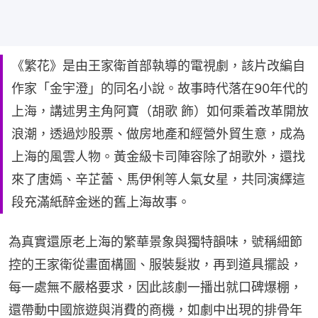
《繁花》是由王家衛首部執導的電視劇，該片改編自
作家「金宇澄」的同名小說。故事時代落在90年代的
上海，講述男主角阿寶（胡歌 飾）如何乘着改革開放
浪潮，透過炒股票、做房地產和經營外貿生意，成為
上海的風雲人物。黃金級卡司陣容除了胡歌外，還找
來了唐嫣、辛芷蕾、馬伊俐等人氣女星，共同演繹這
段充滿紙醉金迷的舊上海故事。
為真實還原老上海的繁華景象與獨特韻味，號稱細節
控的王家衛從畫面構圖、服裝髮妝，再到道具擺設，
每一處無不嚴格要求，因此該劇一播出就口碑爆棚，
還帶動中國旅遊與消費的商機，如劇中出現的排骨年