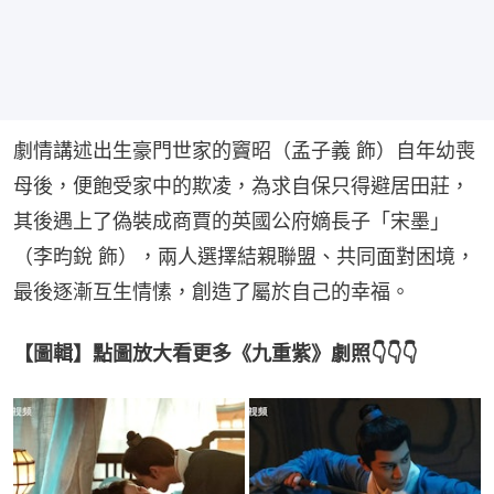
劇情講述出生豪門世家的竇昭（孟子義 飾）自年幼喪
母後，便飽受家中的欺凌，為求自保只得避居田莊，
其後遇上了偽裝成商賈的英國公府嫡長子「宋墨」
（李昀銳 飾），兩人選擇結親聯盟、共同面對困境，
最後逐漸互生情愫，創造了屬於自己的幸福。
【圖輯】點圖放大看更多《九重紫》劇照👇👇👇