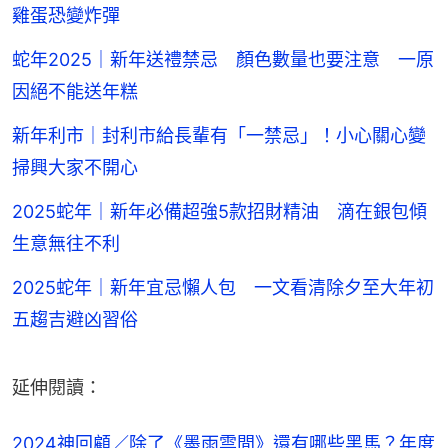
雞蛋恐變炸彈
蛇年2025｜新年送禮禁忌 顏色數量也要注意 一原
因絕不能送年糕
新年利市｜封利市給長輩有「一禁忌」！小心關心變
掃興大家不開心
2025蛇年｜新年必備超強5款招財精油 滴在銀包傾
生意無往不利
2025蛇年｜新年宜忌懶人包 一文看清除夕至大年初
五趨吉避凶習俗
延伸閱讀：
2024神回顧／除了《墨雨雲間》還有哪些黑馬？年度