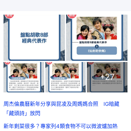
+
27
周杰倫農曆新年分享與昆凌及周媽媽合照 IG暗藏
「藏頭詩」放閃
新年剩菜很多？專家列4類食物不可以微波爐加熱