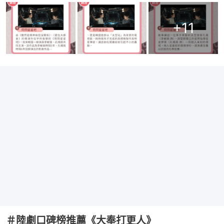
+
11
＃陸劇口碑榜推薦《大奉打更人》