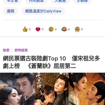
辛芷蕾
內地劇集
大數據
王鶴棣
唐嫣
網路溫度計DailyView
5
0
0
0
0
娛樂
即時娛樂
網民票選古裝陸劇Top 10 僅宋祖兒多
劇上榜 《蒼蘭訣》屈居第二