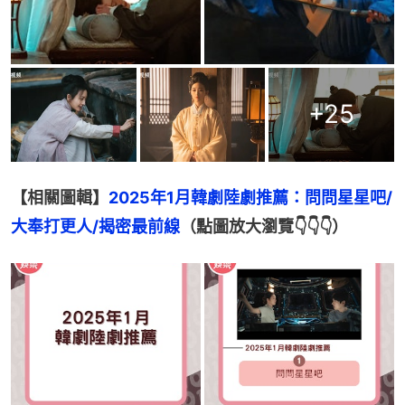
+
25
【相關圖輯】
2025年1月韓劇陸劇推薦：問問星星吧/
大奉打更人/揭密最前線
（點圖放大瀏覽👇👇👇）