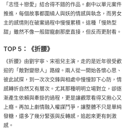
「志怪＋戀愛」結合得不錯的作品。劇中以單元案件
推進，每個故事都圍繞人與妖的情感與執念，而男女
主的感情則在破案過程中慢慢累積。這種「慢熱型
甜」雖然不像一般甜寵劇那麼直接，但反而更耐看。
TOP 5：《折腰》
《折腰》由劉宇寧、宋祖兒主演，走的是近年很受歡
迎的「敵對變戀人」路線。兩人從一開始各懷心思、
彼此試探，到一次次交鋒與相處中慢慢卸下心防，情
感轉折自然又有層次。尤其那種明明立場對立，卻逐
漸產生依賴與牽掛的過程，更是讓觀眾看得又揪心又
上癮。再加上劇情融入權謀鬥爭，讓整體不只是單純
發糖，還多了幾分緊張與反轉感，追起來更有刺激
感。