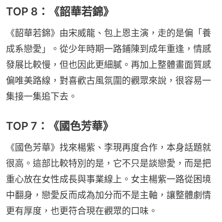
TOP 8：《韶華若錦》
《韶華若錦》由宋威龍、包上恩主演，走的是偏「養
成系戀愛」。從少年時期一路鋪陳到成年重逢，情感
發展比較慢，但也因此更細膩。再加上整體畫面質感
偏唯美路線，對喜歡古風氛圍的觀眾來說，很容易一
集接一集追下去。
TOP 7：《國色芳華》
《國色芳華》找來楊紫、李現再度合作，本身話題就
很高。這部比較特別的是，它不只是談戀愛，而是把
重心放在女性成長與事業線上。女主楊紫一路從困境
中翻身，戀愛反而成為加分而不是主軸，讓整體劇情
更有厚度，也更符合現在觀眾的口味。