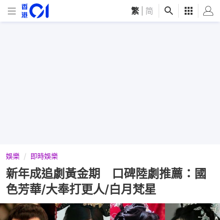
繁
|
简
娛樂
即時娛樂
新年成追劇黃金期 口碑陸劇推薦：國
色芳華/大奉打更人/白月梵星