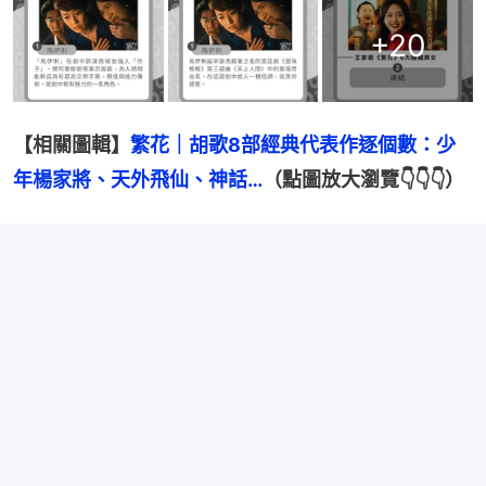
+
20
【相關圖輯】
繁花｜胡歌8部經典代表作逐個數：少
年楊家將、天外飛仙、神話…
（點圖放大瀏覽👇👇👇）