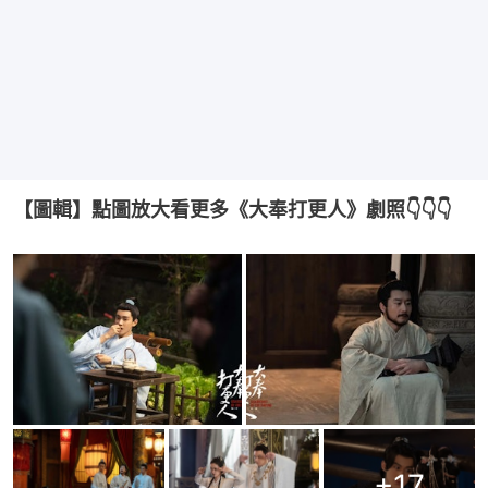
【圖輯】點圖放大看更多《大奉打更人》劇照👇👇👇
+
17