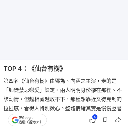
TOP 4：《仙台有樹》
第四名《仙台有樹》由鄧為、向涵之主演，走的是
「師徒禁忌戀愛」設定。兩人明明身份擺在那裡、不
該動情，但越相處越放不下，那種想靠近又得克制的
拉扯感，看得人特別揪心。整體情緒其實是慢慢壓著
走，但也因為壓得久，一旦爆開就特別有感，很容易
5
在Google
追蹤《香港01》
讓人一邊喊虐、一邊又忍不住繼續追下去。