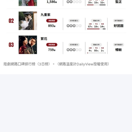
陸劇網路口碑排行榜（3日榜）。（網路溫度計DailyView授權使用）