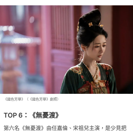
《國色芳華》（《國色芳華》劇照）
TOP 6：《無憂渡》
第六名《無憂渡》由任嘉倫、宋祖兒主演，是少見把