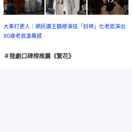
大奉打更人｜網民讚王鶴棣演技「封神」化老妝演出
80歲老翁滄桑感
＃陸劇口碑榜推薦《繁花》