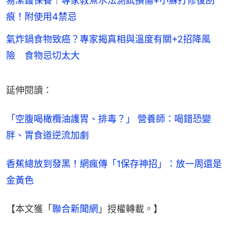
易潔鑊保養｜專家教煮水法測試損傷+小蘇打修復刮
痕！附使用4禁忌
氣炸鍋食物致癌？專家揭真相與溫度有關+2招降風
險 食物忌切太大
延伸閱讀：
「空腹喝橄欖油護胃、排毒？」 營養師：喝錯恐變
胖、胃食道逆流加劇
香蕉總放到發黑！網瘋傳「1保存神招」：放一周還是
金黃色
【本文獲「
聯合新聞網
」授權轉載。】