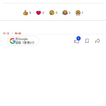
9
0
0
2
1
生活
教煮
5
在Google
微波爐禁忌｜香腸/粥/水忌微波爐加
追蹤《香港01》
熱 4類高危容器/紙袋可以嗎？