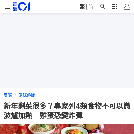
繁
|
简
國際
環球趣聞
新年剩菜很多？專家列4類食物不可以微
波爐加熱 雞蛋恐變炸彈