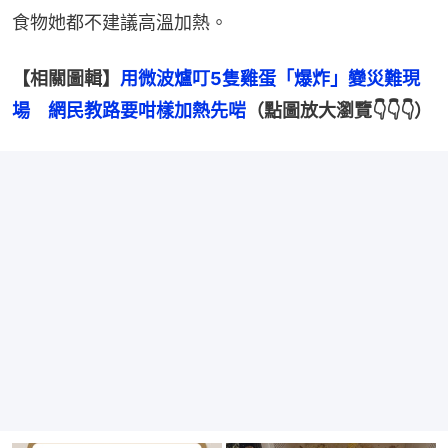
食物她都不建議高溫加熱。
【相關圖輯】
用微波爐叮5隻雞蛋「爆炸」變災難現
場　網民教路要咁樣加熱先啱
（點圖放大瀏覽👇👇👇）