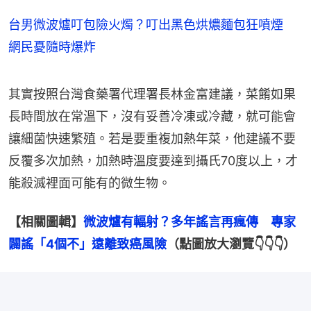
台男微波爐叮包險火燭？叮出黑色烘燶麵包狂噴煙
網民憂隨時爆炸
其實按照台灣食藥署代理署長林金富建議，菜餚如果
長時間放在常溫下，沒有妥善冷凍或冷藏，就可能會
讓細菌快速繁殖。若是要重複加熱年菜，他建議不要
反覆多次加熱，加熱時溫度要達到攝氏70度以上，才
能殺滅裡面可能有的微生物。
【相關圖輯】
微波爐有輻射？多年謠言再瘋傳　專家
闢謠「4個不」遠離致癌風險
（點圖放大瀏覽👇👇👇）