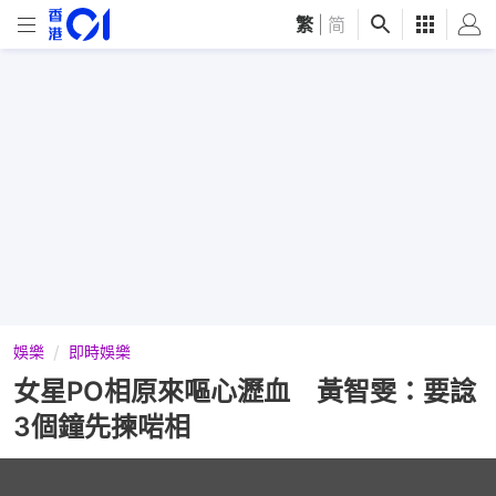
繁
|
简
娛樂
即時娛樂
女星PO相原來嘔心瀝血 黃智雯：要諗
3個鐘先揀啱相