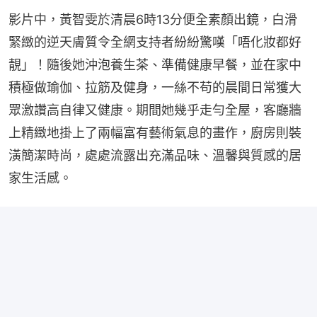
影片中，黃智雯於清晨6時13分便全素顏出鏡，白滑
緊緻的逆天膚質令全網支持者紛紛驚嘆「唔化妝都好
靚」！隨後她沖泡養生茶、準備健康早餐，並在家中
積極做瑜伽、拉筋及健身，一絲不苟的晨間日常獲大
眾激讚高自律又健康。期間她幾乎走勻全屋，客廳牆
上精緻地掛上了兩幅富有藝術氣息的畫作，廚房則裝
潢簡潔時尚，處處流露出充滿品味、溫馨與質感的居
家生活感。