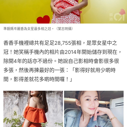
準靚媽岑麗香為女星最多相之冠。（葉志明攝）
香香手機裡總共有足足28,755張相，是眾女星中之
冠！她笑稱手機內的相片由2014年開始儲存到現在，
除開4年的話亦不過份。她說自己影相時會影很多很
多張，然後再揀最好的一張：「影得好就用少啲時
間，影得差就花多啲時間囉！」