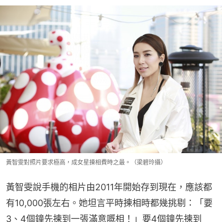
黃智雯對照片要求極高，成女星揀相費時之最。（梁碧玲攝）
黃智雯說手機的相片由2011年開始存到現在，應該都
有10,000張左右。她坦言平時揀相時都幾挑剔：「要
3、4個鐘先揀到一張滿意嘅相！」要4個鐘先揀到