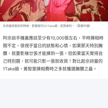
佘詩曼狀態好的時候，影靚相可以1Take過，認真犀利。（梁碧玲攝）
阿佘說手機裏應該至少有10,000張左右，平時揀相時
間不定，很視乎當日的狀態和心情，如果那天特別腌
臢，就要影幾廿張才能揀到一張。但如果當天覺得自
己特別靚，就可能只影一張就收貨！對比起佘詩曼的
1Take過，黃智雯揀相費時之多就獲選腌臢之最。