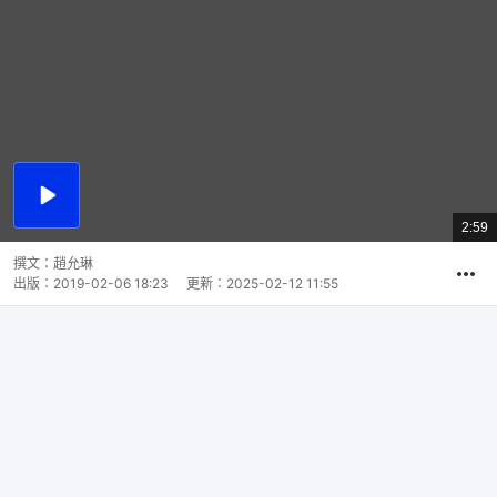
播
放
2:59
總
影
共
片
時
撰文：
趙允琳
間
出版：
2019-02-06 18:23
更新：
2025-02-12 11:55