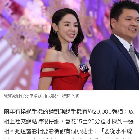
譚凱琪覺得從水平線影自拍最靚。（黃國立攝）
兩年冇換過手機的譚凱琪說手機有約20,000張相，放
相上社交網站時很仔細，會花15至20分鐘才揀到一張
相。她透露影相要影得靚有個小貼士：「要從水平線