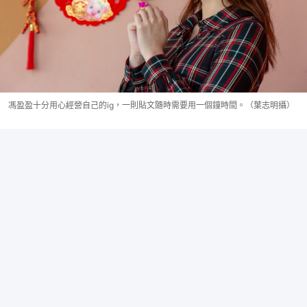
馮盈盈十分用心經營自己的ig，一則貼文隨時需要用一個鐘時間。（葉志明攝）