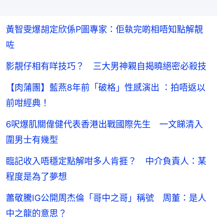
黃智雯爆胡定欣係P圖專家：佢執完啲相唔知點解靚
咗
影靚仔相有咩技巧？ 三大男神親自揭曉絕密必殺技
【肉蒲團】藍燕8年前「破格」性感演出 ：拍唔返以
前咁經典！
6呎爆肌關偉健代表香港出戰國際先生 一文睇清入
圍男士有幾型
臨記收入唔穩定點解咁多人肯捱？ 中介負責人：某
程度是為了夢想
蕭敬騰IG公開周杰倫「哥中之哥」稱號 周董：是人
中之龍的意思？