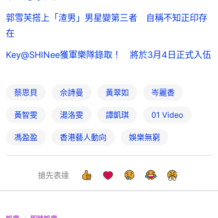
郭雪芙搭上「渣男」男星變第三者 自稱不知正印存
在
Key@SHINee獲軍樂隊錄取！ 將於3月4日正式入伍
蔡思貝
佘詩曼
黃翠如
岑麗香
黃智雯
湯洛雯
譚凱琪
01 Video
馮盈盈
香港藝人動向
娛樂無窮
搶先表達