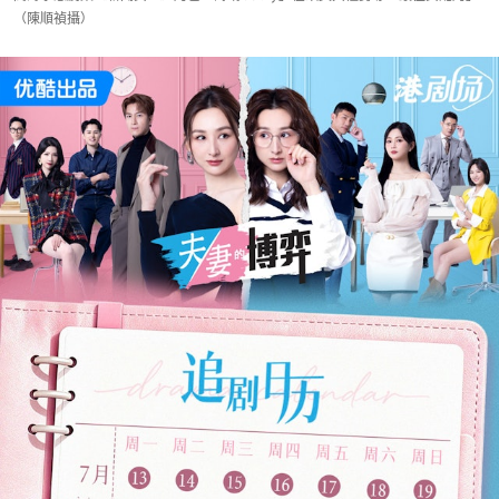
（陳順禎攝）