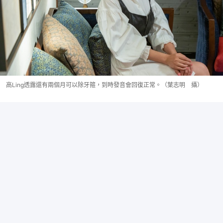
高Ling透露還有兩個月可以除牙箍，到時發音會回復正常。（葉志明 攝）