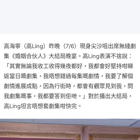
高海寧（高Ling）昨晚（7/6）現身尖沙咀出席無綫劇
集《婚姻合伙人》大結局晚宴。高Ling表演不捨說：
「其實無論我收工收得幾夜都好，我都會好堅持咁睇
返當日嘅劇集，我唔想錯過每集嘅劇情，我要了解個
劇情進展成點，因為行街時，都會有觀眾見到我，問
我劇集嘅事，我都要答到佢哋。」對於播出大結局，
高Ling坦言唔想套劇集咁快完。