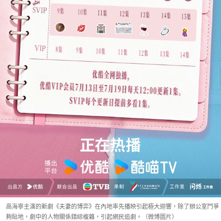
高海寧主演的新劇《夫妻的博弈》在內地率先播映引起極大迴響，除了辦公室鬥爭
夠貼地，劇中的人物關係錯綜複雜，引起網民追劇。（微博圖片）