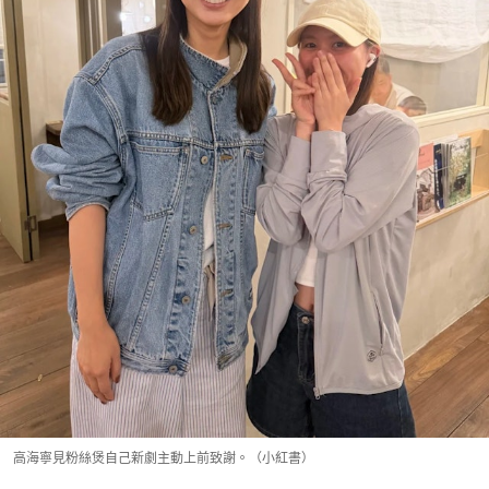
高海寧見粉絲煲自己新劇主動上前致謝。（小紅書）