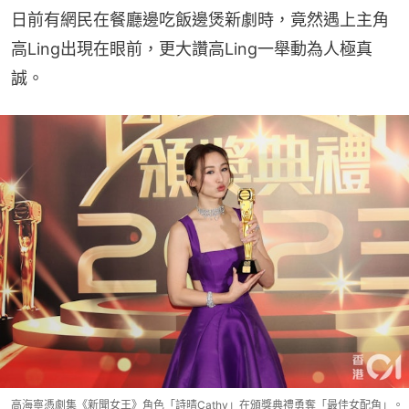
日前有網民在餐廳邊吃飯邊煲新劇時，竟然遇上主角
高Ling出現在眼前，更大讚高Ling一舉動為人極真
誠。
高海寧憑劇集《新聞女王》角色「詩晴Cathy」在頒獎典禮勇奪「最佳女配角」。