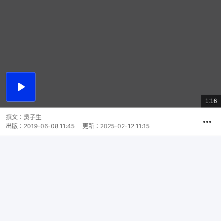
播
放
1:16
總
影
共
片
時
撰文：
吳子生
間
出版：
2019-06-08 11:45
更新：
2025-02-12 11:15