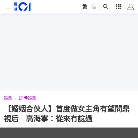
繁
|
简
娛樂
即時娛樂
【婚姻合伙人】首度做女主角有望問鼎
視后 高海寧：從來冇諗過