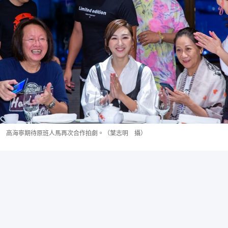
高海寧期待原班人馬再次合作拍劇。（葉志明 攝）