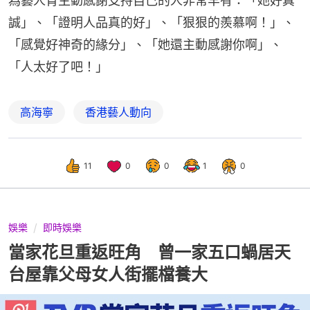
為藝人肯主動感謝支持自己的人非常罕有：「她好真
誠」、「證明人品真的好」、「狠狠的羨慕啊！」、
「感覺好神奇的緣分」、「她還主動感謝你啊」、
「人太好了吧！」
高海寧
香港藝人動向
11
0
0
1
0
娛樂
即時娛樂
當家花旦重返旺角 曾一家五口蝸居天
台屋靠父母女人街擺檔養大