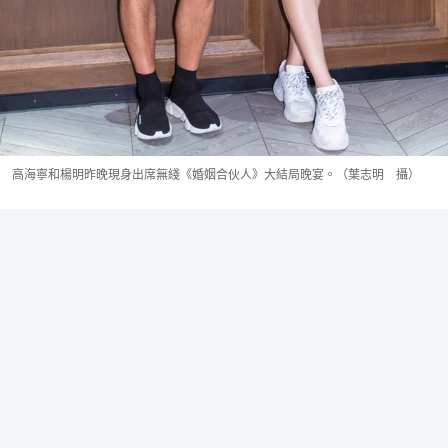
高海寧和楊明昨晚現身出席無綫《婚姻合伙人》大結局晚宴。（葉志明 攝）