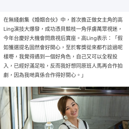
在無綫劇集《婚姻合伙》中，首次擔正做女主角的高
Ling演技大爆發，成功憑貝競枝一角俘虜萬眾視迷，
今年台慶好大機會問鼎視后寶座。高Ling表示：「假
如獲選提名固然會好開心，至於奪獎從來都冇諗過呢
樣嘢，我覺得遇到一個好角色，自己又可以全程投
入，已經好滿足啦，反而我好想同原班人馬再合作拍
劇，因為我哋真係合作得好開心。」