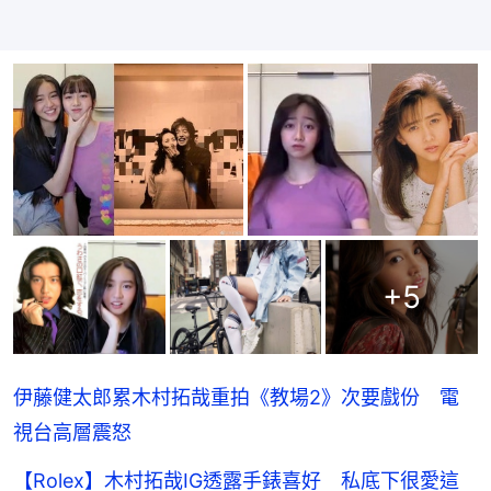
+
5
伊藤健太郎累木村拓哉重拍《教場2》次要戲份 電
視台高層震怒
【Rolex】木村拓哉IG透露手錶喜好 私底下很愛這