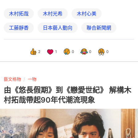
木村拓哉
木村光希
木村心美
工藤靜香
日本藝人動向
聯合新聞網
2
1
0
0
0
藝文格物
一物
由《悠長假期》到《戀愛世紀》 解構木
村拓哉帶起90年代潮流現象