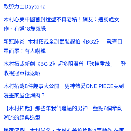
款勞力士Daytona
木村心美中國首封造型不再老積！網友：遠勝處女
作、有返18歲感覺
新冠肺炎│木村拓哉全副武裝趕拍《BG2》 戴齊口
罩面罩：有人嚇親
木村拓哉新劇《BG 2》超多阻滯曾「砍掉重練」 登
收視冠軍抵返晒
木村拓哉8件趣事大公開 男神熱愛ONE PIECE竟到
漫畫家屋企烤肉？
【木村拓哉】那些年我們追過的男神 盤點6個牽動
潮流的經典造型
居家健身︳木村光希、木村心美拍片教4套動作 在家