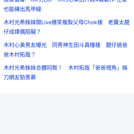
也能練出馬甲線
木村光希姊妹開Live爆笑複製父母Chok樣 老竇太靚
仔成擇偶阻礙？
木村心美男友曝光 同男神生田斗真撞樣 靚仔過爸
爸木村拓哉？
木村光希姊妹合體同框！ 木村拓哉「爸爸視角」操
刀網友勁羨慕