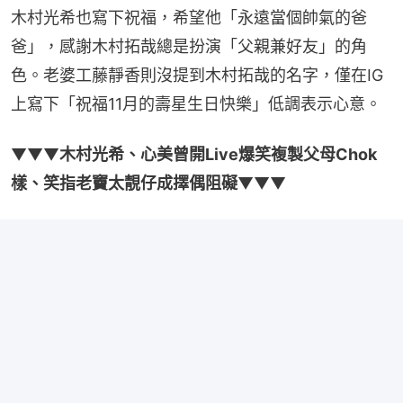
木村光希也寫下祝福，希望他「永遠當個帥氣的爸
爸」，感謝木村拓哉總是扮演「父親兼好友」的角
色。老婆工藤靜香則沒提到木村拓哉的名字，僅在IG
上寫下「祝福11月的壽星生日快樂」低調表示心意。
▼▼▼
木村光希、心美曾開Live爆笑複製父母Chok
樣、笑指老竇太靚仔成擇偶阻礙
▼▼▼