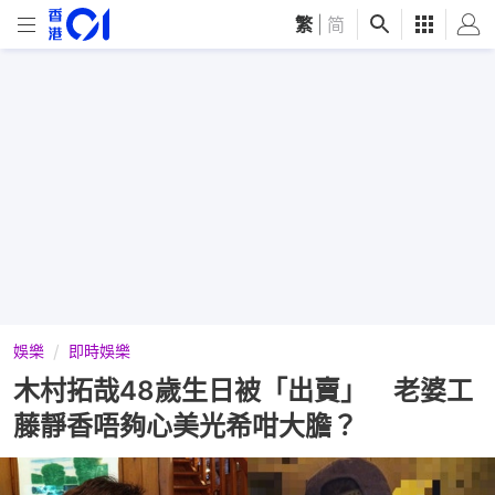
繁
|
简
娛樂
即時娛樂
木村拓哉48歲生日被「出賣」 老婆工
藤靜香唔夠心美光希咁大膽？