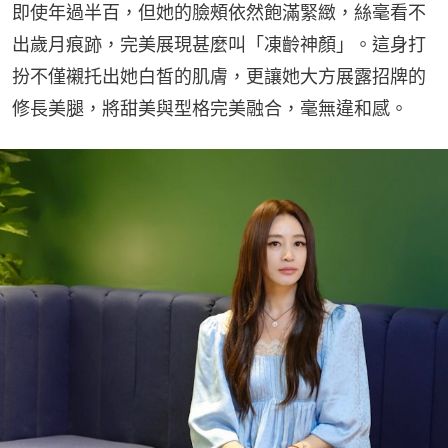
即使年過半百，但她的臉頰依然飽滿緊緻，絲毫看不
出歲月痕跡，完美展現甚麼叫「凍齡神顏」。這身打
扮不僅襯托出她白皙的肌膚，更讓她大方展露招牌的
修長美腿，將甜美與型格完美融合，毫無違和感。