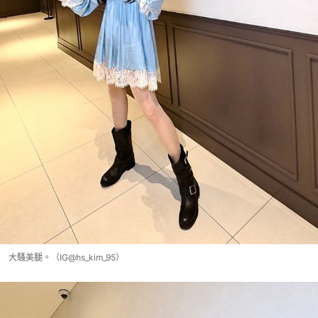
大騷美腿。（IG@hs_kim_95）