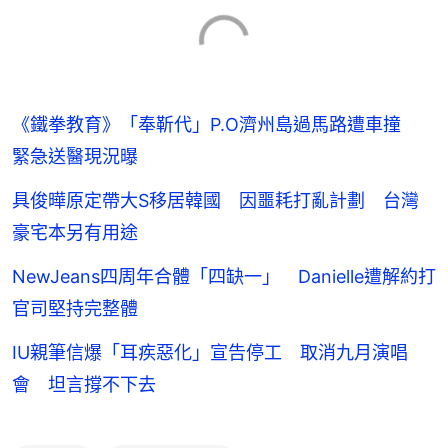
《鐵拳教育》「奉靳代」P.O濟州島過馬路遭車撞
緊急送醫現況曝
具俊曄原定帶大S移居韓國 因噩耗打亂計劃 台灣
豪宅本另有用途
NewJeans四周年合體「四缺一」 Danielle遭解約打
官司堅持完整體
IU親筆信爆「耳疾惡化」宣告停工 取消九月演唱
會 坦言撐不下去