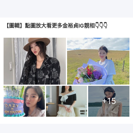
【圖輯】點圖放大看更多金裕貞IG靚相👇👇👇
+
15