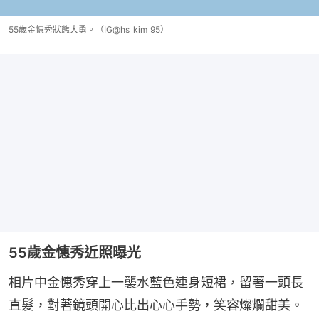
55歲金憓秀狀態大勇。（IG@hs_kim_95）
55歲金憓秀近照曝光
相片中金憓秀穿上一襲水藍色連身短裙，留著一頭長
直髮，對著鏡頭開心比出心心手勢，笑容燦爛甜美。