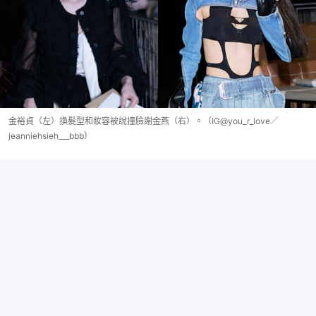
金裕貞（左）換髮型和妝容被說撞臉謝金燕（右）。（IG@you_r_love／
jeanniehsieh___bbb）