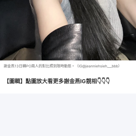
謝金燕13日轉PO兩人的對比照到限時動態。（IG@jeanniehsieh___bbb）
【圖輯】點圖放大看更多謝金燕IG靚相👇👇👇