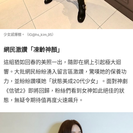
少女感爆棚。（IG@hs_kim_95）
網民激讚「凍齡神顏」
這組猶如回春的美照一出，隨即在網上引起極大迴
響。大批網民紛紛湧入留言區激讚，驚嘆她的保養功
力，並紛紛讚嘆她「狀態美成20代少女」。面對神劇
《信號2》即將回歸，粉絲們看到女神如此絕佳的狀
態，無疑令期待值再度火速飆升。