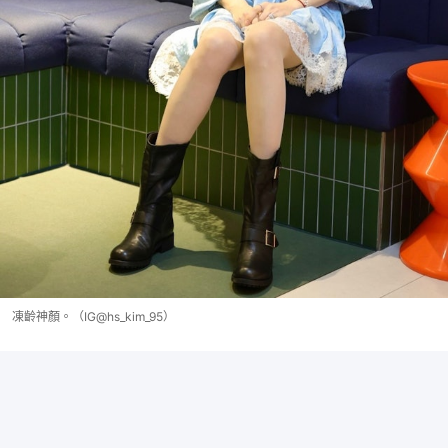
凍齡神顏。（IG@hs_kim_95）