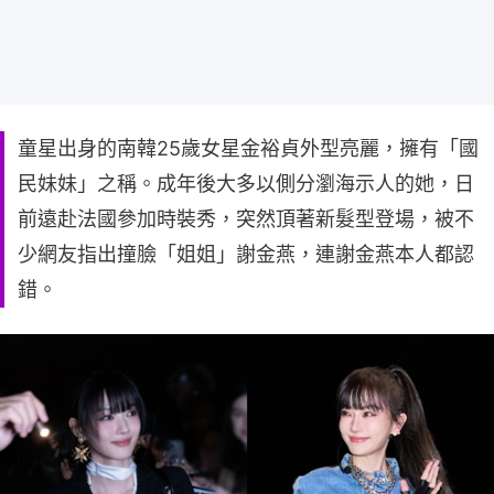
童星出身的南韓25歲女星金裕貞外型亮麗，擁有「國
民妹妹」之稱。成年後大多以側分瀏海示人的她，日
前遠赴法國參加時裝秀，突然頂著新髮型登場，被不
少網友指出撞臉「姐姐」謝金燕，連謝金燕本人都認
錯。