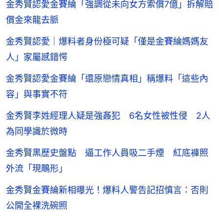
金秀賢認愛金賽綸「強調從未向女方索償7億」拆解賠
償金來龍去脈
金秀賢認愛｜爆料者身份極可疑「僅是金賽綸媽媽友
人」家屬感錯愕
金秀賢認愛金賽綸「還原戀情真相」稱爆料「這些內
容」與事實不符
金秀賢李姓經理人疑是強姦犯 6名女性被性侵 2人
為同學識於微時
金秀賢黑歷史盤點 逼工作人員吸二手煙 紅底褲照
外流「現鵰形」
金秀賢金賽綸新相曝光！爆料人警告記招慎言：否則
公開全裸洗碗照