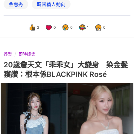
金惠秀
韓國藝人動向
2
0
0
1
0
娛樂
即時娛樂
20歲詹天文「乖乖女」大變身 染金髮
獲讚：根本係BLACKPINK Rosé