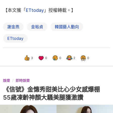
【本文獲「
ETtoday
」授權轉載。】
謝金燕
金裕貞
韓國藝人動向
ETtoday
3
0
0
2
0
娛樂
即時娛樂
《信號》金憓秀甜美比心少女感爆棚
55歲凍齡神顏大騷美腿獲激讚