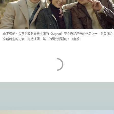
由李帝勳、金惠秀和趙震雄主演的《Signal》至今仍是經典的作品之一，劇集配合
穿越時空的元素，打造成獨一無二的緝兇懸疑劇。（劇照）