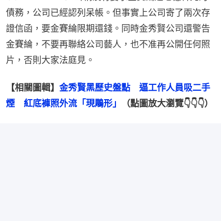
債務，公司已經認列呆帳。但事實上公司寄了兩次存
證信函，要金賽綸限期還錢。同時金秀賢公司還警告
金賽綸，不要再聯絡公司藝人，也不准再公開任何照
片，否則大家法庭見。
【相關圖輯】
金秀賢黑歷史盤點　逼工作人員吸二手
煙　紅底褲照外流「現鵰形」
（點圖放大瀏覽👇👇👇）