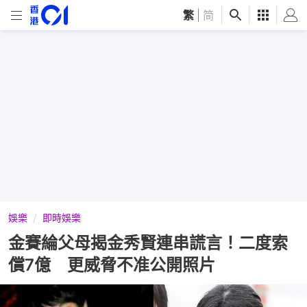
繁
|
简
娛樂
即時娛樂
金賽綸父母揭金秀賢連串謊言！二度索
償7億 更威脅不准公開照片