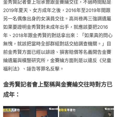
金秀賢記者會上坦承曾跟金賽綸交往，不過時間點是
2019年夏天、女方成年之後，2016年至2019年間跟
另一名偶像出身的女演員交往。高尚祿再三強調遺屬
如果要證明金秀賢對未成年出手，就應該要把2016
年、2018年跟金秀賢的對話拿出來：「如果真的問心
無愧，就該把當時全部群組對話交給調查機關。」目
前金秀賢方面已經以誹謗、損害賠償等名義開告金賽
綸遺屬與橫豎研究所，金賽綸方面則是以違反《兒童
福利法》、誣告等罪名反擊。
金秀賢記者會上堅稱與金賽綸交往時對方已
成年：