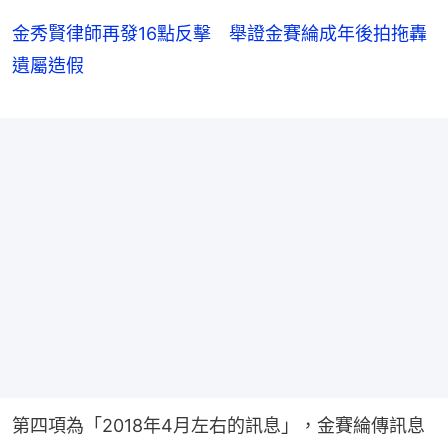
金秀賢律師再發16點反擊 舉證金賽綸成年後拍拖轟
遺屬造假
第四項為「2018年4月左右的訊息」，金賽綸傳訊息