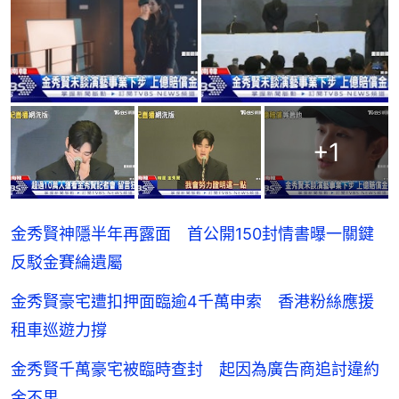
+
1
金秀賢神隱半年再露面 首公開150封情書曝一關鍵
反駁金賽綸遺屬
金秀賢豪宅遭扣押面臨逾4千萬申索 香港粉絲應援
租車巡遊力撐
金秀賢千萬豪宅被臨時查封 起因為廣告商追討違約
金不果