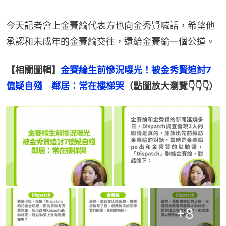
今天記者會上金賽綸代表方也向金秀賢喊話，希望他
承認和未成年的金賽綸交往，還給金賽綸一個公道。
【相關圖輯】
金賽綸生前慘況曝光！被金秀賢追討7
億疑自殘　鄰居：常在樓梯哭
（點圖放大瀏覽👇👇👇）
+
8