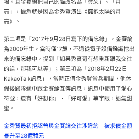
場。且金賽綸把自己的貓改名為「雲朵」、「月
亮」，據悉就是因為金秀賢演出《擁抱太陽的月
亮》。
第二項是「2017年9月28日寫下的備忘錄」，金賽綸
為2000年生，當時僅17歲，不過從電子設備鑑識挖出
來的備忘錄中，提到「如果秀賢哥有想重新跟我交往
的話，那我可以等」；第三項為「2018年2月22日
KakaoTalk訊息」，當時正值金秀賢當兵期間，他休
假後歸隊途中跟金賽綸互傳訊息，訊息中使用了愛心
符號，還有「好想你」、「好可愛」等字眼，語氣甜
蜜。
金秀賢最初拒認曾與金賽綸交往涉違約 被求償金額
暴升至28億韓元