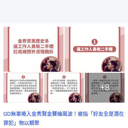
+
8
GD無辜捲入金秀賢金賽綸風波！被指「好友全是潛在
罪犯」物以類聚