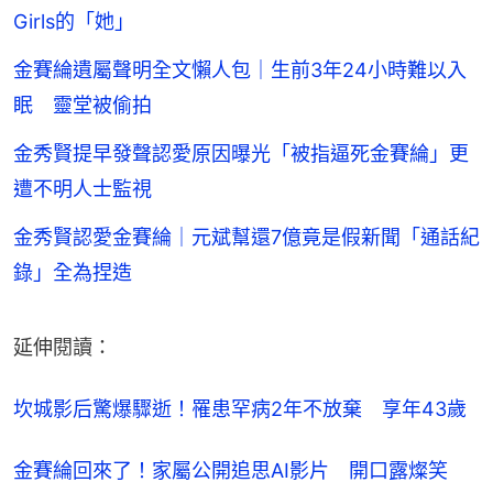
Girls的「她」
金賽綸遺屬聲明全文懶人包｜生前3年24小時難以入
眠 靈堂被偷拍
金秀賢提早發聲認愛原因曝光「被指逼死金賽綸」更
遭不明人士監視
金秀賢認愛金賽綸｜元斌幫還7億竟是假新聞「通話紀
錄」全為捏造
延伸閱讀：
坎城影后驚爆驟逝！罹患罕病2年不放棄　享年43歲
金賽綸回來了！家屬公開追思AI影片　開口露燦笑