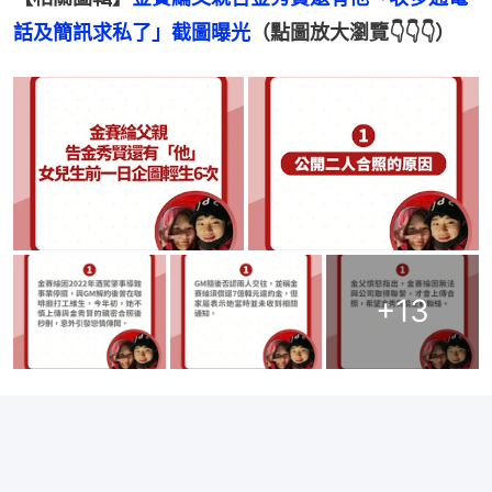
話及簡訊求私了」截圖曝光
（點圖放大瀏覽👇👇👇）
+
13