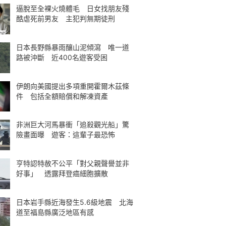
逼脫至全裸火燒體毛 日女找朋友殘
酷虐死前男友 主犯判無期徒刑
日本長野縣暴雨釀山泥傾瀉 唯一道
路被沖斷 近400名遊客受困
伊朗向美國提出多項重開霍爾木茲條
件 包括全額賠償和解凍資產
非洲巨大河馬暴衝「追殺觀光船」驚
險畫面曝 遊客：這輩子最恐怖
亨特認特赦不公平「對父親聲譽並非
好事」 透露拜登癌細胞擴散
日本岩手縣近海發生5.6級地震 北海
道至福島縣廣泛地區有感