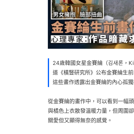
24歲韓國女星金賽綸（김새론，Kim 
道《橫豎研究所》公布金賽綸生前
這些畫作透露出金賽綸的內心孤獨
從金賽綸的畫作中，可以看到一幅頭
與橘色上衣散發溫暖力量，但周圍卻
關愛但又顯得無奈的感覺。