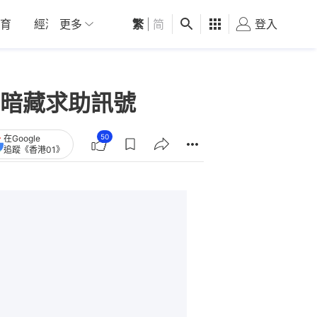
育
經濟
更多
01深圳
繁
觀點
|
简
健康
好食玩飛
登入
女
暗藏求助訊號
50
在Google
追蹤《香港01》