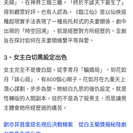
夫婦」，在神界三婚三離，「終於不謔天下蒼生了」
得到觀眾好評。也有人認為，《臨江仙》是以仙俠這
種超現實手法表現了一種烏托邦式的夫妻關係，劇中
出現的「時空回溯」，就是經歷對方所經歷的。全劇
旨在探討如何在夫妻間維繫平等與愛。
3、女主白切黑設定出色
女主完全不是傻白甜，從李青月「騙婚局」，到花如
月「誅心局」，有800個心眼子。花如月在九重天上
潛心謀劃，步步為營。她給白九思的復仇設定，就是
性轉版的人間副本，目的不是為了殺男主，而是讓男
主體會她所經歷過的痛苦。
劉亦菲首度提名視后決戰楊紫 從白玉蘭獎揭秘陸劇