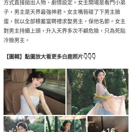
方式直接拋出人物、劇情設定。女主開場是看門小弟
子，男主是天界最強神君。女主嘴唇碰了下男主臉
蛋，就以全部積蓄當聘禮求娶男主，保他名節。女主
對男主持續上頭，升入天界多次不顧危險，只為死貼
冷臉男主。
【圖輯】點圖放大看更多白鹿照片👇👇👇
+
16