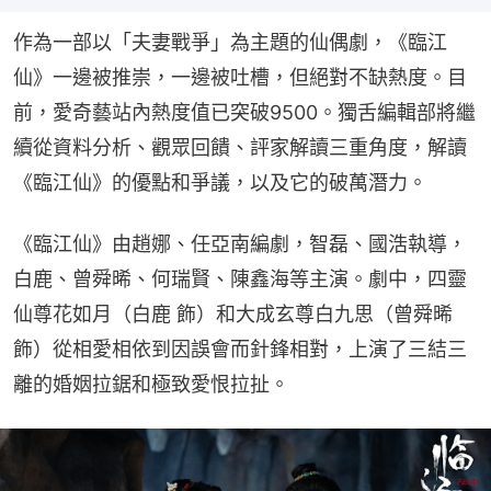
作為一部以「夫妻戰爭」為主題的仙偶劇，《臨江
仙》一邊被推崇，一邊被吐槽，但絕對不缺熱度。目
前，愛奇藝站內熱度值已突破9500。獨舌編輯部將繼
續從資料分析、觀眾回饋、評家解讀三重角度，解讀
《臨江仙》的優點和爭議，以及它的破萬潛力。
《臨江仙》由趙娜、任亞南編劇，智磊、國浩執導，
白鹿、曾舜晞、何瑞賢、陳鑫海等主演。劇中，四靈
仙尊花如月（白鹿 飾）和大成玄尊白九思（曾舜晞 
飾）從相愛相依到因誤會而針鋒相對，上演了三結三
離的婚姻拉鋸和極致愛恨拉扯。