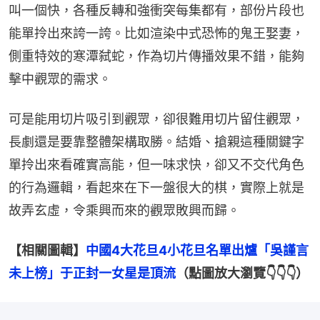
叫一個快，各種反轉和強衝突每集都有，部份片段也
能單拎出來誇一誇。比如渲染中式恐怖的鬼王娶妻，
側重特效的寒潭弑蛇，作為切片傳播效果不錯，能夠
擊中觀眾的需求。
可是能用切片吸引到觀眾，卻很難用切片留住觀眾，
長劇還是要靠整體架構取勝。結婚、搶親這種關鍵字
單拎出來看確實高能，但一味求快，卻又不交代角色
的行為邏輯，看起來在下一盤很大的棋，實際上就是
故弄玄虛，令乘興而來的觀眾敗興而歸。
【相關圖輯】
中國4大花旦4小花旦名單出爐「吳謹言
未上榜」于正封一女星是頂流
（點圖放大瀏覽👇👇👇）