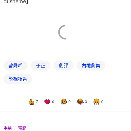
dusheme】
曾舜晞
于正
劇評
內地劇集
影視獨舌
7
0
0
0
0
娛樂
電影