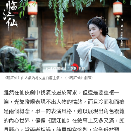
《臨江仙》由人氣內地女星白鹿主演。（《臨江仙》劇照）
雖然在仙俠劇中找演技屬於苛求，但還是要重複一
遍，光靠瞪眼表現不出人物的情緒，而且冷面和面癱
是兩個概念。單一的表演風格，難以展現出角色複雜
的內心世界，偏偏《臨江仙》在敘事上又多又滿，頗
具野心，當兩者相遇，結果相當慘烈，完全低於預