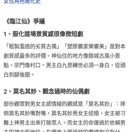
女性角色進化史
《臨江仙》爭議
1、服化道場景質感很像微短劇
「粗製濫造的劣質古偶」「塑膠農家樂審美」是對本
劇質感最多的評價。神仙住的地方像縣城古風小景
點，宗門像村口。男主白九思轉世必須一身白，從頭
白到腳後跟。
2、莫名其妙、觀念過時的仙偶劇
部份觀眾對男女主感情線的觀感是「莫名其妙」：摔
倒莫名其妙嘴對嘴，莫名其妙男女主結婚，女主被刁
難上神男主出來打臉眾人。而女主的命運過於依賴男