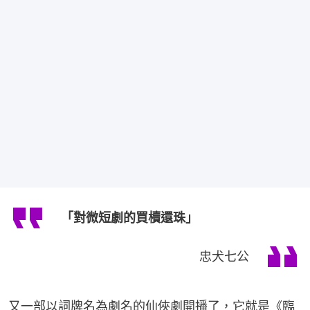
「對微短劇的買櫝還珠」
忠犬七公
又一部以詞牌名為劇名的仙俠劇開播了，它就是《臨