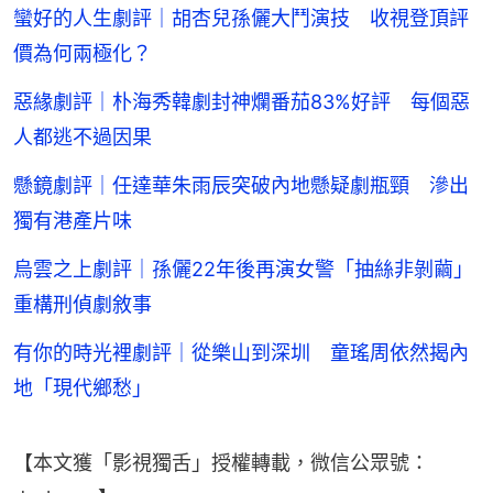
蠻好的人生劇評｜胡杏兒孫儷大鬥演技 收視登頂評
價為何兩極化？
惡緣劇評｜朴海秀韓劇封神爛番茄83%好評 每個惡
人都逃不過因果
懸鏡劇評｜任達華朱雨辰突破內地懸疑劇瓶頸 滲出
獨有港產片味
烏雲之上劇評｜孫儷22年後再演女警「抽絲非剝繭」
重構刑偵劇敘事
有你的時光裡劇評｜從樂山到深圳 童瑤周依然揭內
地「現代鄉愁」
【本文獲「影視獨舌」授權轉載，微信公眾號：