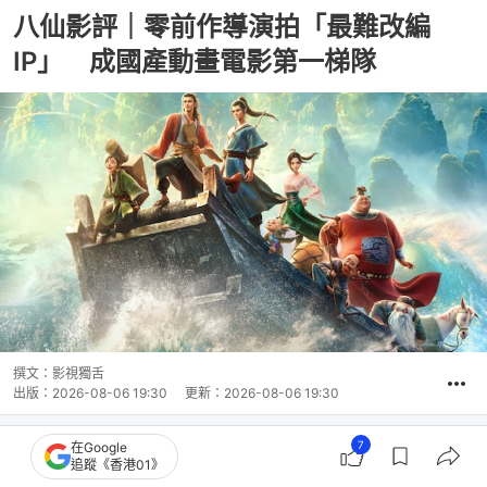
八仙影評｜零前作導演拍「最難改編
IP」 成國產動畫電影第一梯隊
撰文：
影視獨舌
出版：
2026-08-06 19:30
更新：
2026-08-06 19:30
7
在Google
追蹤《香港01》