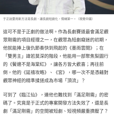
于正說要用新方法寫長劇，讓長劇短劇化，情緒第一。（視覺中國）
這可不是于正劇的做法啊。作為長劇賽道最會滿足觀
眾剛需的項目經理之一，在觀眾為短劇癡迷的初期，
他就能捧上復仇節奏快到飛起的《墨雨雲間》；在
「雙男主」諱若莫深的階段，他能用一部聚焦梨園行
的《鬢邊不是海棠紅》，讓各方皆大歡喜；再往前
倒，他的《延禧攻略》、《宮》，哪一次不是憑藉對
觀眾神經的精準揉搓成為市場「頂流」？
可到了《臨江仙》，連他也難找到「滿足剛需」的密
碼了。究竟是于正式的專案開發方法失效了，還是長
劇「滿足剛需」的空間被短劇、短視頻嚴重擠壓了？