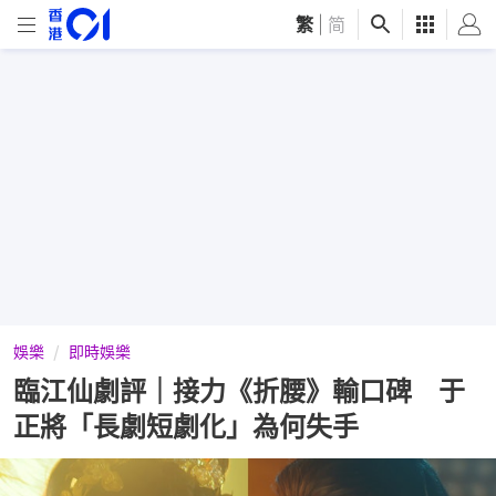
繁
|
简
娛樂
即時娛樂
臨江仙劇評｜接力《折腰》輸口碑 于
正將「長劇短劇化」為何失手