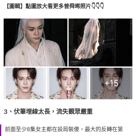
【圖輯】點圖放大看更多曾舜晞照片👇👇👇
+
15
3、伏筆埋線太長，流失觀眾嚴重
前面至少8集女主都在設局裝傻，最大的反轉在第