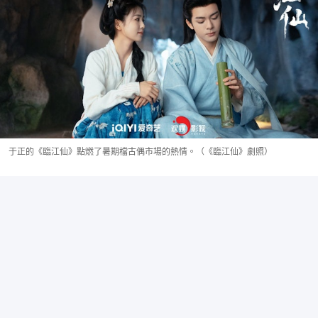
于正的《臨江仙》點燃了暑期檔古偶市場的熱情。（《臨江仙》劇照）