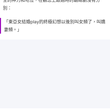
主的神力和地位，在觀念上跟過時的霸總劇沒有分
別：
「東亞女結婚play的終極幻想以後別叫女頻了，叫嬌
妻頻。」