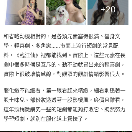
+
20
和省略動機相對的，是各類元素塞得很滿。替身文
學、輕喜劇、多角戀……市面上流行短劇的常見配
料，《臨江仙》裡都能找到。實際上，這些元素在長
劇中很多時候是互斥的。動不動就冒出來的輕喜劇，
實際上很破壞情感線，對觀眾的觀劇情緒影響很大。
服化道不能細看，第一眼看起來精緻，細看則透著一
股土味兒。部份妝造透著一股影樓風，廉價且難看，
這年頭稍微講究一些的短劇都能夠打敗它。既然努力
學習短劇，就別在服化道上露怯了。