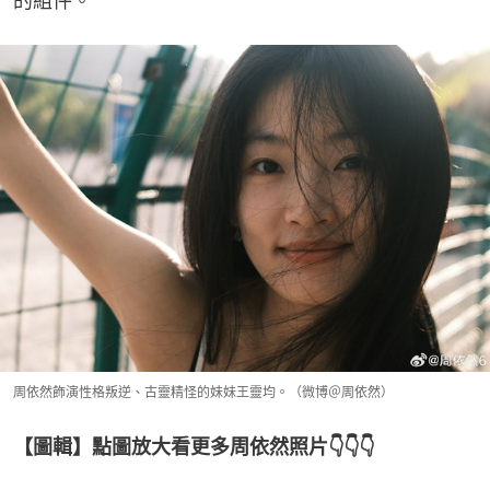
的組件。
周依然飾演性格叛逆、古靈精怪的妹妹王靈均。（微博＠周依然）
【圖輯】點圖放大看更多周依然照片👇👇👇