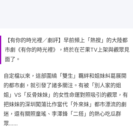
【有你的時光裡／劇評】早前頻上「熱搜」的大陸都
市劇《有你的時光裡》，終於在芒果TV上架與觀眾見
面了。
自定檔以來，這部圍繞「雙生」羈絆和姐妹糾葛展開
的都市劇，就引發了諸多關注。有被「別人家的姐
姐」VS「反骨妹妹」的女性命運對照吸引的觀眾，有
把妹妹的深圳闖蕩比作當代「外來妹」都市漂流的劇
迷，還有關照童瑤、李澤鋒「二搭」的熱心吃瓜群
眾……