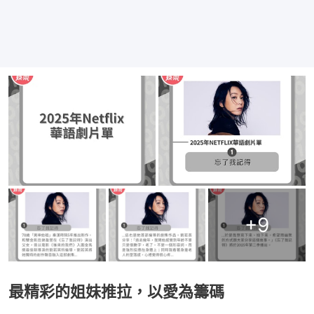
+
9
最精彩的姐妹推拉，以愛為籌碼