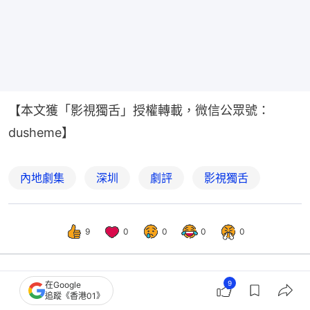
【本文獲「影視獨舌」授權轉載，微信公眾號：
dusheme】
內地劇集
深圳
劇評
影視獨舌
9
0
0
0
0
9
在Google
娛樂
即時娛樂
追蹤《香港01》