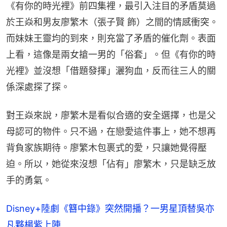
《有你的時光裡》前四集裡，最引入注目的矛盾莫過
於王焱和男友廖繁木（張子賢 飾）之間的情感衝突。
而妹妹王靈均的到來，則充當了矛盾的催化劑。表面
上看，這像是兩女搶一男的「俗套」。但《有你的時
光裡》並沒想「借題發揮」灑狗血，反而往三人的關
係深處探了探。
對王焱來說，廖繁木是看似合適的安全選擇，也是父
母認可的物件。只不過，在戀愛這件事上，她不想再
背負家族期待。廖繁木包裹式的愛，只讓她覺得壓
迫。所以，她從來沒想「佔有」廖繁木，只是缺乏放
手的勇氣。
Disney+陸劇《簪中錄》突然開播？一男星頂替吳亦
凡夥楊紫上陣