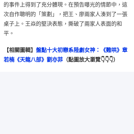
的事件上得到了充分體現。在預告曝光的情節中，這
次自作聰明的「策劃」，把王、廖兩家人湊到了一張
桌子上。王焱的堅決表態，撕破了兩家人表面的和
平。
【相關圖輯】
盤點十大初戀系陸劇女神：《難哄》章
若楠《天龍八部》劉亦菲
（點圖放大瀏覽👇👇👇）