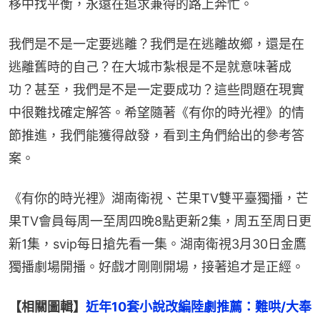
移中找平衡，永遠在追求兼得的路上奔忙。
我們是不是一定要逃離？我們是在逃離故鄉，還是在
逃離舊時的自己？在大城市紮根是不是就意味著成
功？甚至，我們是不是一定要成功？這些問題在現實
中很難找確定解答。希望隨著《有你的時光裡》的情
節推進，我們能獲得啟發，看到主角們給出的參考答
案。
《有你的時光裡》湖南衛視、芒果TV雙平臺獨播，芒
果TV會員每周一至周四晚8點更新2集，周五至周日更
新1集，svip每日搶先看一集。湖南衛視3月30日金鷹
獨播劇場開播。好戲才剛剛開場，接著追才是正經。
【相關圖輯】
近年10套小說改編陸劇推薦：難哄/大奉