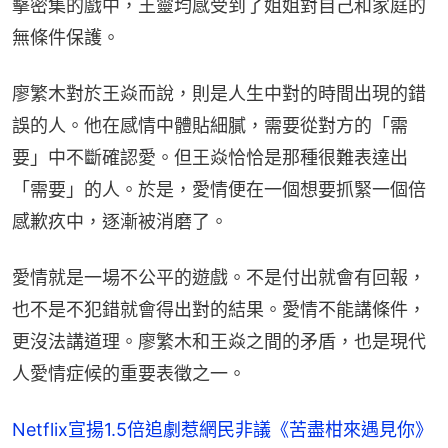
擊密集的戲中，王靈均感受到了姐姐對自己和家庭的
無條件保護。
廖繁木對於王焱而說，則是人生中對的時間出現的錯
誤的人。他在感情中體貼細膩，需要從對方的「需
要」中不斷確認愛。但王焱恰恰是那種很難表達出
「需要」的人。於是，愛情便在一個想要抓緊一個倍
感歉疚中，逐漸被消磨了。
愛情就是一場不公平的遊戲。不是付出就會有回報，
也不是不犯錯就會得出對的結果。愛情不能講條件，
更沒法講道理。廖繁木和王焱之間的矛盾，也是現代
人愛情症候的重要表徵之一。
Netflix宣揚1.5倍追劇惹網民非議《苦盡柑來遇見你》