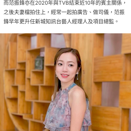
而范振鋒亦在2020年與TVB結束近10年的賓主關係，
之後夫妻檔拍住上，經常一起拍廣告、做司儀，范振
鋒早年更升任新城知訊台藝人經理人及項目總監。