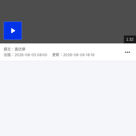
播
放
1:32
總
影
共
片
時
撰文：
黃欣華
間
出版：
2026-08-05 08:00
更新：
2026-08-06 18:16