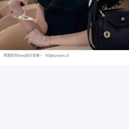
李思欣仍Keep住少女樣。（IG@szeyan_li）