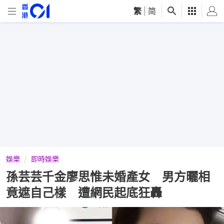
繁
|
简
娛樂
即時娛樂
孫芸芸千金廖思惟未婚產女 男方曬相
竟遮自己樣 遭網民起底狂轟