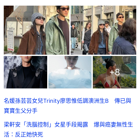
+
8
名媛孫芸芸女兒Trinity廖思惟低調澳洲生B 傳已與
寶寶生父分手
梁軒安「洗腦控制」女星手段揭露 爆與癌妻無性生
活：反正她快死