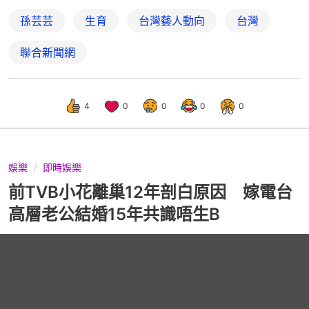
孫芸芸
生育
台灣藝人動向
台灣
聯合新聞網
4
0
0
0
0
娛樂
即時娛樂
前TVB小花離巢12年剖白原因 嫁電台
高層老公結婚15年共識唔生B