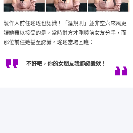
製作人前任瑤瑤也認識！「潛規則」並非空穴來風更
讓她難以接受的是，當時對方才剛與前女友分手，而
那位前任她甚至認識。瑤瑤當場回應：
不好吧，你的女朋友我都認識欸！