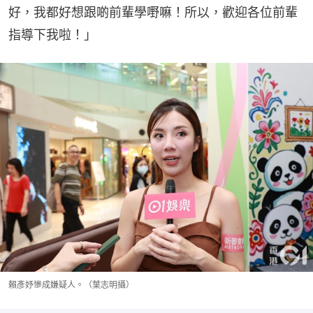
好，我都好想跟啲前輩學嘢嘛！所以，歡迎各位前輩
指導下我啦！」
賴彥妤慘成嫌疑人。（葉志明攝）