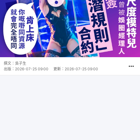
撰文：
吳子生
出版：
2026-07-25 09:00
更新：
2026-07-25 09:00