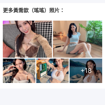
更多黃喬歆（瑤瑤）照片：
+
18