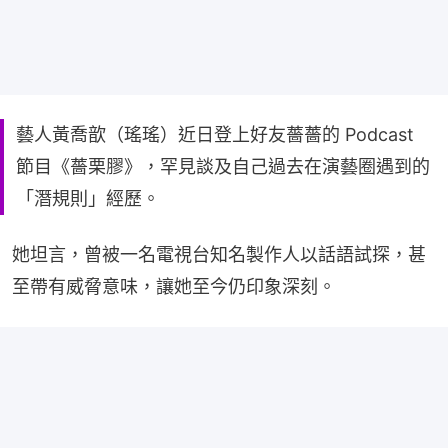
藝人黃喬歆（瑤瑤）近日登上好友薔薔的 Podcast
節目《薔栗膠》，罕見談及自己過去在演藝圈遇到的
「潛規則」經歷。
她坦言，曾被一名電視台知名製作人以話語試探，甚
至帶有威脅意味，讓她至今仍印象深刻。