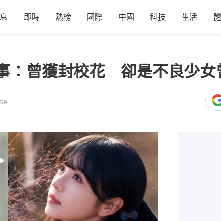
息
即時
熱榜
國際
中國
科技
生活
體
事：曾獲封校花 卻是不良少女
:39