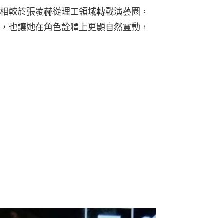
相較於張凌赫從理工領域轉戰演藝圈，
，也讓她在角色詮釋上更顯自然靈動，