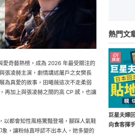
熱門文
x 與愛奇藝熱榜，成為 2026 年最受關注的
與張凌赫主演，劇情講述屠戶之女樊長
展為真愛的故事，田曦薇這次不走柔弱
再加上與張凌赫之間的高 CP 感，也讓
巨星夫婦
e 廣告，以都會知性風格驚豔登場，腳踩人氣鞋
向食客揮
」印象，讓粉絲直呼認不出本人，她多變的