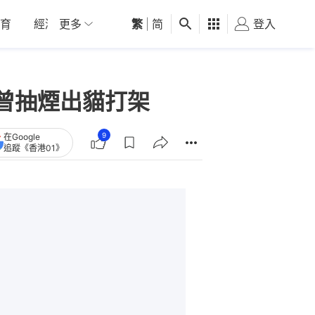
育
經濟
更多
01深圳
繁
觀點
|
简
健康
好食玩飛
登入
女
曾抽煙出貓打架
9
在Google
追蹤《香港01》