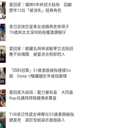
愛回家｜橫跨9年終迎大結局 回顧
歷年12位「被消失」經典角色
昔日武俠巨星奉女成婚再老來得子
79歲與太太深圳拍拖獲激讚靚仔
愛回家｜滕麗名與林淑敏零交流拒回
應不和傳聞 被要求合照即閃人
:59
「四料冠軍」51歲激瘦被指撞樣Do
姐 Deep V騷纖腿近年被指變樣
:38
愛回家大結局｜龍力蓮有喜 大四喜
Rap住講拜拜暗藏傳承驚喜
TVB昔日性感女神曝光55歲素顏被指
變蒼老 孭巨型紙袋衣着極路人