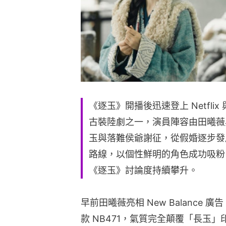
《逐玉》開播後迅速登上 Netfli
古裝陸劇之一，演員陣容由田曦薇
玉與落難侯爺謝征，從假婚逐步發
路線，以個性鮮明的角色成功吸粉，
《逐玉》討論度持續攀升。
早前田曦薇亮相 New Balanc
款 NB471，氣質完全顛覆「長玉