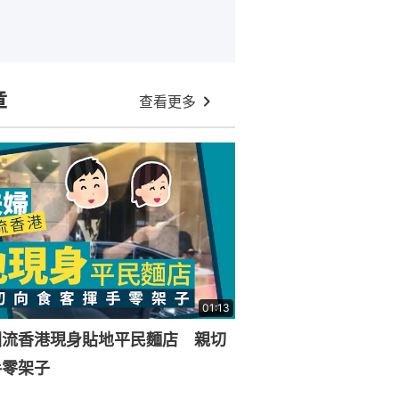
章
查看更多
01:13
回流香港現身貼地平民麵店 親切
手零架子