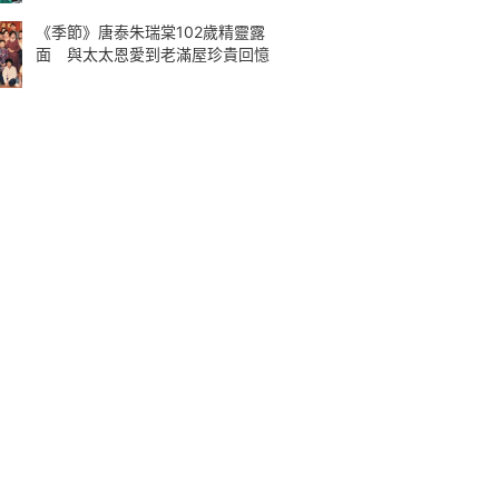
《季節》唐泰朱瑞棠102歲精靈露
面 與太太恩愛到老滿屋珍貴回憶