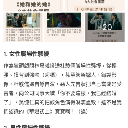
+
20
1. 女性職場性騷擾
作為獵頭顧問林晨曦慘遭杜駿儒職場性騷擾，從摟
腰、摸背到強吻（超噁），甚至綁架擄人、錄製影
像，杜駿儒還自導自演，惡人先告狀把自己當成是受
害者，向公司同事大喊「你不要這樣，我已經結婚
了」，吳慷仁真的把該角色演得淋漓盡致，這不是我
們認識的《華燈初上》寶寶啊！（誤）
2. 男性職場性騷擾