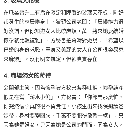
3. 玻璃天花板
在職業晉升上有潛在限定和障礙的玻璃天花板，剛好
都發生的林晨曦身上，獵頭公司老闆：「晨曦能力很
好沒錯，但你知道女人比較麻煩，萬一將來她要結婚
懷孕就比較複雜」、方秘書挖角時對她說：「希望以
已婚的身份求職，單身又美麗的女人在公司很容易惹
來麻煩」，沒有明文規定，但卻真實存在！
4. 職場婦女的苛待
公關部主管，因為懷孕被方秘書各種吐槽，懷孕請產
假是在當「薪水小偷」，方秘書：「你部門那麼忙，
你突然懷孕真的很不負責任，小孩生出來找保姆請爸
媽帶，身材要變回來，千萬不要肥得像豬一樣」，只
因為她是婦女，只因為她是公司的門面，同為女人，