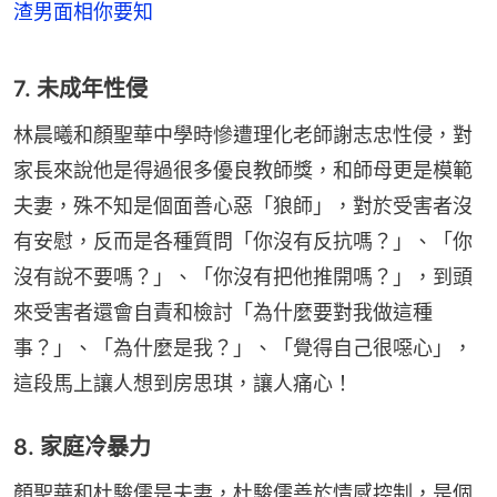
渣男面相你要知
7. 未成年性侵
林晨曦和顏聖華中學時慘遭理化老師謝志忠性侵，對
家長來說他是得過很多優良教師獎，和師母更是模範
夫妻，殊不知是個面善心惡「狼師」，對於受害者沒
有安慰，反而是各種質問「你沒有反抗嗎？」、「你
沒有說不要嗎？」、「你沒有把他推開嗎？」，到頭
來受害者還會自責和檢討「為什麼要對我做這種
事？」、「為什麼是我？」、「覺得自己很噁心」，
這段馬上讓人想到房思琪，讓人痛心！
8. 家庭冷暴力
顏聖華和杜駿儒是夫妻，杜駿儒善於情感控制，是個