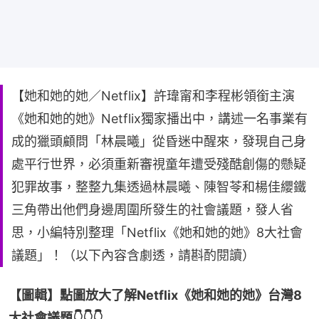
【她和她的她／Netflix】許瑋甯和李程彬領銜主演
《她和她的她》Netflix獨家播出中，講述一名事業有
成的獵頭顧問「林晨曦」從昏迷中醒來，發現自己身
處平行世界，必須重新審視童年遭受殘酷創傷的懸疑
犯罪故事，整整九集透過林晨曦、陳智苓和楊佳纓鐵
三角帶出他們身邊周圍所發生的社會議題，發人省
思，小編特別整理「Netflix《她和她的她》8大社會
議題」！（以下內容含劇透，請斟酌閱讀）
【圖輯】點圖放大了解Netflix《她和她的她》台灣8
大社會議題👇👇👇