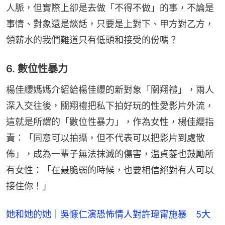
人脈，但實際上卻是去做「不得不做」的事，不論是
事情、對象還是談話，只要是上對下、甲方對乙方，
領薪水的我們難道只有低頭和接受的份嗎？
6. 數位性暴力
楊佳纓媽媽介紹給楊佳纓的新對象「關翔禮」，兩人
深入交往後，關翔禮把私下拍好玩的性愛影片外流，
這就是所謂的「數位性暴力」，作為女性，楊佳纓指
責：「同意可以拍攝，但不代表可以把影片到處散
佈」，成為一輩子無法抹滅的傷害，温貞菱也鼓勵所
有女性：「在最脆弱的時候，也要相信絕對有人可以
接住你！」
她和她的她｜吳慷仁演恐怖情人對許瑋甯施暴 5大