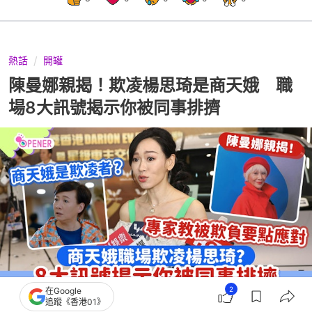
熱話
開罐
陳曼娜親揭！欺凌楊思琦是商天娥 職
場8大訊號揭示你被同事排擠
2
在Google
追蹤《香港01》
撰文：
爆檸哥