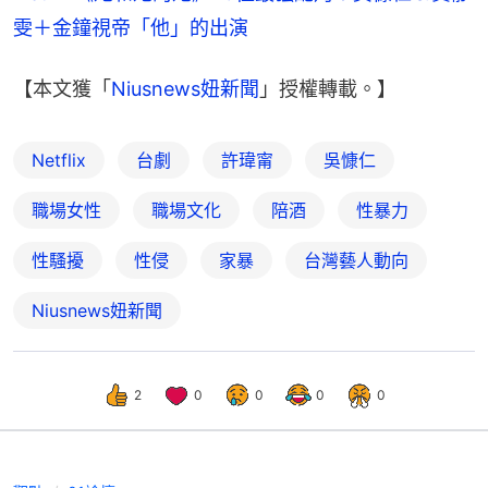
雯＋金鐘視帝「他」的出演
【本文獲「
Niusnews妞新聞
」授權轉載。】
Netflix
台劇
許瑋甯
吳慷仁
職場女性
職場文化
陪酒
性暴力
性騷擾
性侵
家暴
台灣藝人動向
Niusnews妞新聞
2
0
0
0
0