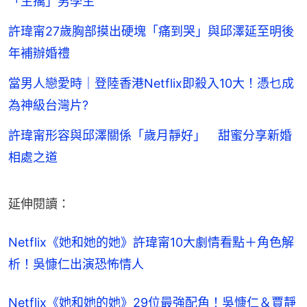
「生擒」男學生
許瑋甯27歲胸部摸出硬塊「痛到哭」與邱澤延至明後
年補辦婚禮
當男人戀愛時｜登陸香港Netflix即殺入10大！憑乜成
為神級台灣片?
許瑋甯形容與邱澤關係「歲月靜好」 甜蜜分享新婚
相處之道
延伸閱讀：
Netflix《她和她的她》許瑋甯10大劇情看點＋角色解
析！吳慷仁出演恐怖情人
Netflix《她和她的她》29位最強配角！吳慷仁＆賈靜