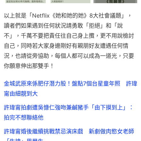
以上就是「Netflix《她和她的她》8大社會議題」，
讀者們如果遇到任何狀況請勇敢「拒絕」和「說
不」，千萬不要把責任往自己身上攬，更不用說檢討
自己，同時若大家身邊剛好有親朋好友遭遇任何情
況，也請從旁協助，每個人都可以成為一道光，只要
你願意伸出那雙手！
金城武原來係肥仔潛力股！盤點7個台星童年照 許瑋
甯由細靚到大
許瑋甯拍劇遭吳慷仁強吻兼鹹豬手「由下摸到上」：
拍完不想聯絡他
許瑋甯婚後繼續挑戰禁忌演床戲 新劇做肉慾女老師