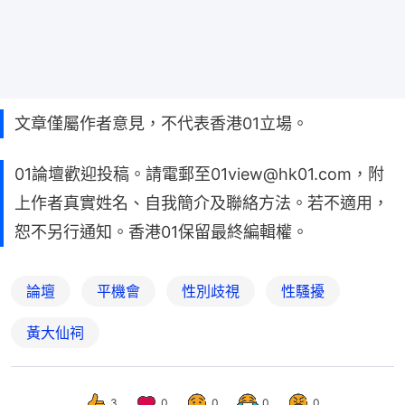
文章僅屬作者意見，不代表香港01立場。
01論壇歡迎投稿。請電郵至01view@hk01.com，附
上作者真實姓名、自我簡介及聯絡方法。若不適用，
恕不另行通知。香港01保留最終編輯權。
論壇
平機會
性別歧視
性騷擾
黃大仙祠
3
0
0
0
0