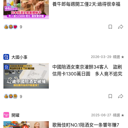
養牛郎每週開工僅2天:過得很幸福
9
大國小事
2026-03-29
精選 ★
中國陪酒女東京灌醉34客人 盜刷
信用卡1300萬日圓 多人竟不追究
9
開罐
2025-06-27
精選 ★
歌舞伎町NO.1陪酒女一条響年賺7