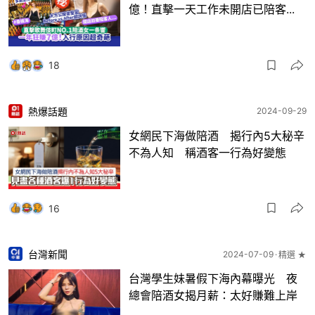
億！直擊一天工作未開店已陪客...
18
熱爆話題
2024-09-29
女網民下海做陪酒 揭行內5大秘辛
不為人知 稱酒客一行為好變態
16
台灣新聞
2024-07-09
精選 ★
台灣學生妹暑假下海內幕曝光 夜
總會陪酒女揭月薪：太好賺難上岸