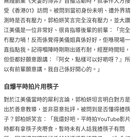
無綫劇集《夫妻的博弈》首播活動時，就事件大方接
受《香港01》訪問。被問到當初身份未明、遭外界猜
測時是否有壓力，郭柏妍笑言完全沒有壓力，並大讚
江美儀是一位非常好、很肯指導後輩的前輩：「完全
冇壓力喎！反而係覺得美儀姐真係好好，佢喺現場一
直指點我。記得嗰陣時剛剛出道冇耐，經歷時間短，
但佢都好願意跟講：『阿女，點樣可以好啲呀？』所
以有前輩願意講，我自己係好開心的。」
自爆平時拍片用筷子
對於江美儀當時的犀利言論，郭柏妍坦言明白對方是
出於善意教導，並非惡意批評。被問到是否懂得揸筷
子？郭柏妍笑言：「我還好吧，平時拍YouTube影片
時都有拿筷子夾嘢食，暫時未有人話我揸筷子有問