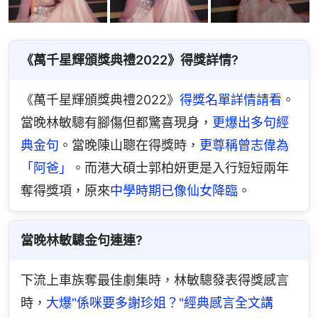
《萬千星輝頒獎典禮2022》得獎詳情?
《萬千星輝頒獎典禮2022》
得獎名單詳情請看
。
當晚林敏驄有腳傷但都驚喜現身，
更爆出多句經
典金句
。當晚陳山聰在得獎時，
更尊稱曾志偉為
「阿爸」
。而港大碩士郭柏妍更是入行短短兩年
奪得獎項，原來
中學時期已像仙女降臨
。
當晚林敏驄金句連連?
下流上車族奪最佳劇集時，林敏驄發表得獎感言
時，
大爆"係咪要多謝珍姐？"經典感言全文講