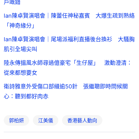
戶嘅錯
Ian陳卓賢演唱會｜陳蕾任神秘嘉賓 大爆生疏到熟絡
「神奇緣分」
Ian陳卓賢演唱會｜尾場派福利直播後台換衫 大騷胸
肌引全場尖叫
陸永傳搵風水師尋過億豪宅「生仔屋」 激動澄清：
從來都想要女
衛詩雅意外受傷口部縫逾50針 張繼聰即時問候關
心：聽到都好肉赤
郭柏妍
江美儀
香港藝人動向