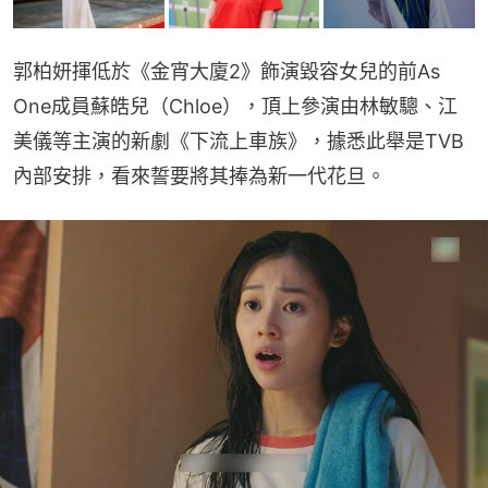
郭柏妍揮低於《金宵大廈2》飾演毀容女兒的前As 
One成員蘇皓兒（Chloe），頂上參演由林敏驄、江
美儀等主演的新劇《下流上車族》，據悉此舉是TVB
內部安排，看來誓要將其捧為新一代花旦。