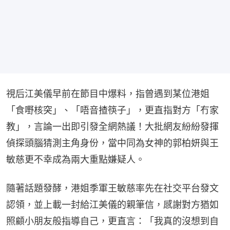
視后江美儀早前在節目中爆料，指曾遇到某位港姐
「食嘢核突」、「唔音揸筷子」，更直指對方「冇家
教」，言論一出即引發全網熱議！大批網友紛紛發揮
偵探頭腦猜測主角身份，當中同為女神的郭柏妍與王
敏慈更不幸成為兩大重點嫌疑人。
隨著話題發酵，港姐季軍王敏慈率先在社交平台發文
認領，並上載一封給江美儀的親筆信，感謝對方猶如
照顧小朋友般指導自己，更直言：「我真的沒想到自