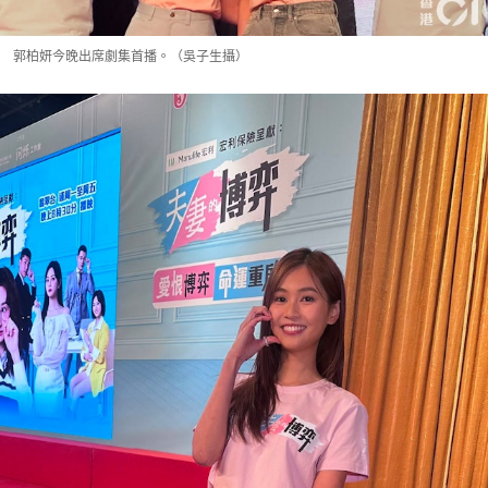
郭柏妍今晚出席劇集首播。（吳子生攝）