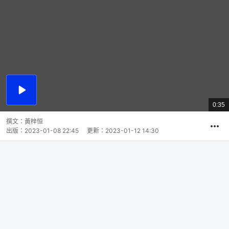
播
放
0:35
總
影
共
片
時
撰文：
黃梓恒
間
出版：
2023-01-08 22:45
更新：
2023-01-12 14:30