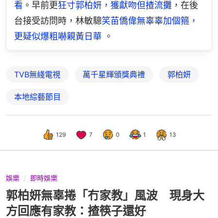
看
。早前更
狂寸郭柏妍，獲獻吻但揸流攤
，在後
台接受訪問時，林敏驄
笑苗僑偉無辜辜加個箍，
更疑似爆粗嚇親黃日華
 。
TVB無綫電視
萬千星輝頒獎典禮
郭柏妍
本地綜藝節目
129
7
0
1
13
娛樂
即時娛樂
郭柏妍無辜捲「冇家教」風波 現身大
方回應有家教：揸筷子還好