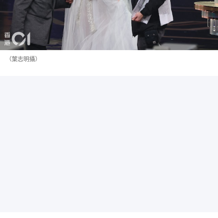
（葉志明攝）