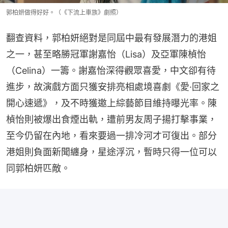
郭柏妍做得好好。（《下流上車族》劇照）
翻查資料，郭柏妍絕對是同屆中最有發展潛力的港姐
之一，甚至略勝冠軍謝嘉怡（Lisa）及亞軍陳楨怡
（Celina）一籌。謝嘉怡深得觀眾喜愛，中文卻有待
進步，故演戲方面只獲安排亮相處境喜劇《愛·回家之
開心速遞》，及不時獲邀上綜藝節目維持曝光率。陳
楨怡則被爆出食煙出軌，遭前男友周子揚打擊事業，
至今仍留在內地，看來要過一排冷河才可復出。部分
港姐則負面新聞纏身，星途浮沉，暫時只得一位可以
同郭柏妍匹敵。