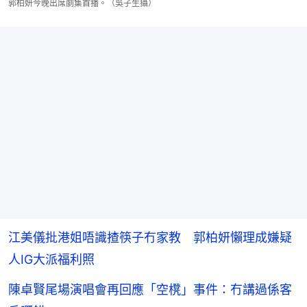
郭柏妍今晚出席劇集首播。（吳子生攝）
江美儀批港姐唔識揸筷子冇家教 郭柏妍懶理成嫌疑
人IG大派福利照
陳卓賢尾場演唱會再回應「空櫈」事件：冇講過係客