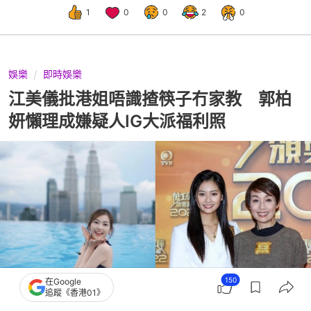
1
0
0
2
0
娛樂
即時娛樂
江美儀批港姐唔識揸筷子冇家教 郭柏
妍懶理成嫌疑人IG大派福利照
150
在Google
追蹤《香港01》