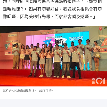
題。同埋細個嘅時候係爸爸媽媽教揸筷子。（你食相
難唔難睇？）如果有啲嘢好食，我諗我食相係會有啲
難睇嘅，因為美味行先囉，而家都會顧及返嘅。」
郭柏妍今晚出席劇集首播。（吳子生攝）