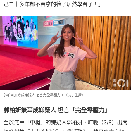
己二十多年都不會拿的筷子居然學會了！」
郭柏妍無辜成嫌疑人 坦言完全零壓力。（吳子生攝）
郭柏妍無辜成嫌疑人 坦言「完全零壓力」
至於無辜「中槍」的嫌疑人郭柏妍，昨晚（3/8）出席