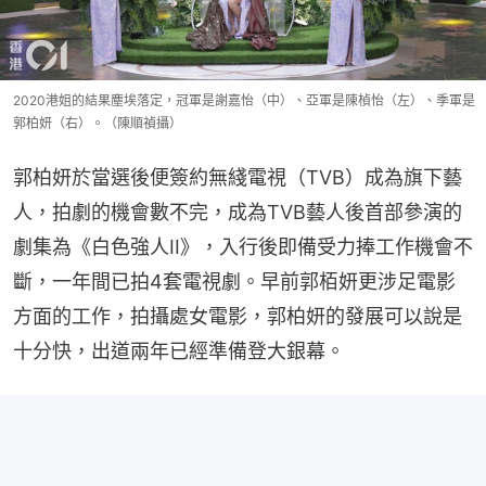
2020港姐的結果塵埃落定，冠軍是謝嘉怡（中）、亞軍是陳楨怡（左）、季軍是
郭柏妍（右）。（陳順禎攝）
郭柏妍於當選後便簽約無綫電視（TVB）成為旗下藝
人，拍劇的機會數不完，成為TVB藝人後首部參演的
劇集為《白色強人II》，入行後即備受力捧工作機會不
斷，一年間已拍4套電視劇。早前郭栢妍更涉足電影
方面的工作，拍攝處女電影，郭柏妍的發展可以說是
十分快，出道兩年已經準備登大銀幕。