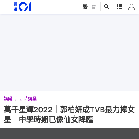
繁
|
简
娛樂
即時娛樂
萬千星輝2022｜郭柏妍成TVB最力捧女
星 中學時期已像仙女降臨