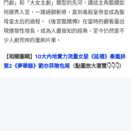
鬥劇」和「大女主劇」類型的先河，講述主角甄嬛如
何選秀入宮，一路過關斬將，直到毒殺皇帝並成為聖
母皇太后的過程。《後宮甄嬛傳》在當時的觀看量出
現爆發性增長，成為人盡皆知的經典，至今仍然是不
少人劇荒時的重刷片單。
【相關圖輯】
10大內地實力流量女星《延禧》秦嵐排
第2《夢華錄》劉亦菲險包尾
（點圖放大瀏覽👇👇👇）