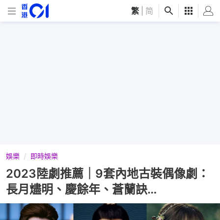
繁
|
简
娛樂
即時娛樂
2023陸劇推薦｜9套內地古裝偶像劇：
長月燼明、慶餘年、蒼蘭訣…