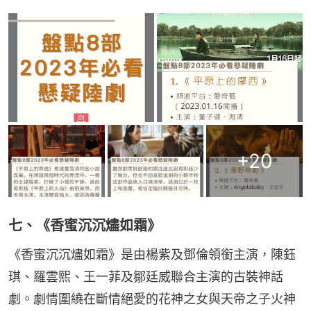
+
20
七、《香蜜沉沉燼如霜》
《香蜜沉沉燼如霜》是由楊紫及鄧倫領銜主演，陳鈺
琪、羅雲熙、王一菲及鄒廷威聯合主演的古裝神話
劇。劇情圍繞在斷情絕愛的花神之女與天帝之子火神