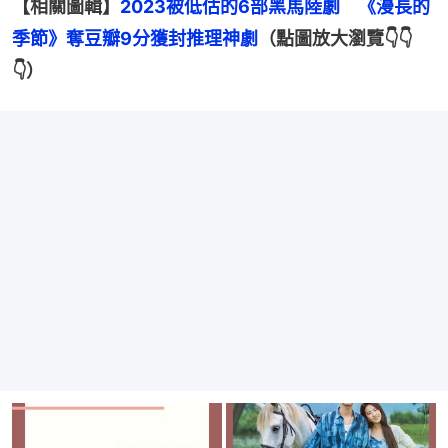
【相關圖輯】
2023被低估的6部黑馬陸劇　《漫長的
季節》奪豆瓣9分獲封推理神劇
（點圖放大瀏覽👇👇
👇）