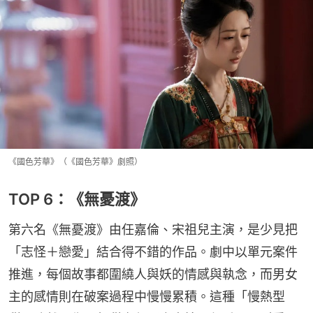
《國色芳華》（《國色芳華》劇照）
TOP 6：《無憂渡》
第六名《無憂渡》由任嘉倫、宋祖兒主演，是少見把
「志怪＋戀愛」結合得不錯的作品。劇中以單元案件
推進，每個故事都圍繞人與妖的情感與執念，而男女
主的感情則在破案過程中慢慢累積。這種「慢熱型