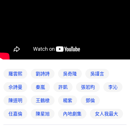
羅雲熙
劉詩詩
吳奇隆
吳謹言
佘詩曼
秦嵐
許凱
張若昀
李沁
陳道明
王鶴棣
楊紫
鄧倫
任嘉倫
陳星旭
內地劇集
女人我最大