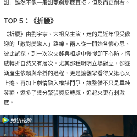
甜」雖然不像一般甜寵劇那麼直接，但反而更耐看。
TOP 5：《折腰》
《折腰》由劉宇寧、宋祖兒主演，走的是近年很受歡
迎的「敵對變戀人」路線。兩人從一開始各懷心思、
彼此試探，到一次次交鋒與相處中慢慢卸下心防，情
感轉折自然又有層次。尤其那種明明立場對立，卻逐
漸產生依賴與牽掛的過程，更是讓觀眾看得又揪心又
上癮。再加上劇情融入權謀鬥爭，讓整體不只是單純
發糖，還多了幾分緊張與反轉感，追起來更有刺激
感。