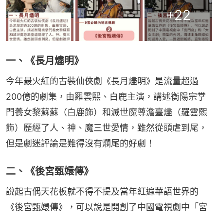
+
22
一、《長月燼明》
今年最火紅的古裝仙俠劇《長月燼明》是流量超過
200億的劇集，由羅雲熙、白鹿主演，講述衡陽宗掌
門養女黎蘇蘇（白鹿飾）和滅世魔尊澹臺燼（羅雲熙
飾）歷經了人、神、魔三世愛情，雖然從頭虐到尾，
但是劇迷評論是難得沒有爛尾的好劇！
二、《後宮甄嬛傳》
說起古偶天花板就不得不提及當年紅遍華語世界的
《後宮甄嬛傳》，可以說是開創了中國電視劇中「宮