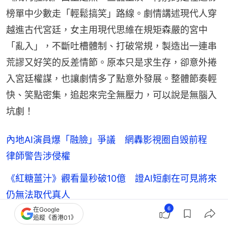
榜單中少數走「輕鬆搞笑」路線。劇情講述現代人穿
越進古代宮廷，女主用現代思維在規矩森嚴的宮中
「亂入」，不斷吐槽體制、打破常規，製造出一連串
荒謬又好笑的反差情節。原本只是求生存，卻意外捲
入宮廷權謀，也讓劇情多了點意外發展。整體節奏輕
快、笑點密集，追起來完全無壓力，可以說是無腦入
坑劇！
內地AI演員爆「融臉」爭議 網轟影視圈自毁前程
律師警告涉侵權
《紅糖薑汁》觀看量秒破10億 證AI短劇在可見將來
仍無法取代真人
6
在Google
追蹤《香港01》