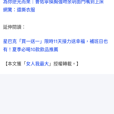
為你逆光而來｜曹佑寧摸胸強吻余玥由門嘴到上床
網驚：還撕衣服
延伸閱讀：
星巴克「買一送一」限時11天接力送幸福，補班日也
有！夏季必喝10款飲品推薦
【本文獲「
女人我最大
」授權轉載。】