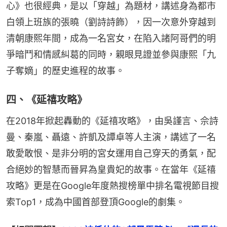
心》也很經典，是以「穿越」為題材，講述身為都市
白領上班族的張曉（劉詩詩飾），因一次意外穿越到
清朝康熙年間，成為一名宮女，在陷入諸阿哥們的明
爭暗鬥和情感糾葛的同時，親眼見證並參與康熙「九
子奪嫡」的歷史進程的故事。
四、《延禧攻略》
在2018年掀起轟動的《延禧攻略》﻿，由吳謹言、佘詩
曼、秦嵐、聶遠、許凱及譚卓等人主演，講述了一名
敢愛敢恨、是非分明的宮女運用自己穿天的勇氣，配
合絕妙的智慧而晉昇為皇貴妃的故事。在當年《延禧
攻略》﻿更是在Google年度熱搜榜單中排名電視節目搜
索Top1，成為中國首部登頂Google的劇集。