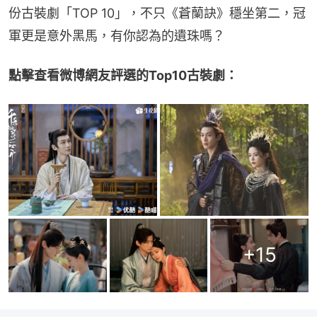
份古裝劇「TOP 10」，不只《蒼蘭訣》穩坐第二，冠
軍更是意外黑馬，有你認為的遺珠嗎？
點擊查看微博網友評選的Top10古裝劇：
+
15