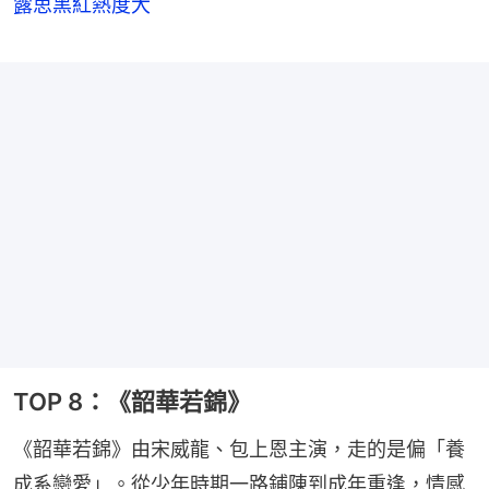
露思黑紅熱度大
TOP 8：《韶華若錦》
《韶華若錦》由宋威龍、包上恩主演，走的是偏「養
成系戀愛」。從少年時期一路鋪陳到成年重逢，情感