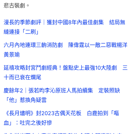
悲古裝劇。
漫長的季節劇評｜獲封中國8年內最佳劇集 結局無
縫連接「二刷」
六月內地連環三齣消防劇 陳偉霆以一敵二惡戰楊洋
黃景瑜
延禧攻略封宮鬥劇經典！盤點史上最強10大陸劇 三
十而已衰在爛尾
慶餘年2｜張若昀李沁原班人馬拍續集 定裝照缺
「他」惹換角疑雲
《長月燼明》封2023古偶天花板 白鹿拍到「嘔
血」：吐完之後好慘