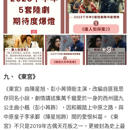
+
9
九、《東宮》
《東宮》由陳星旭、彭小苒領銜主演，改編自匪我思
存同名小說，劇情講述集萬千寵愛於一身的西州國九
公主曲小楓（彭小苒飾），因和親踏上中原之路，與
中原皇子李承鄞（陳星旭飾）間的愛恨糾葛。《東
宮》不只是2019年古偶天花板之一，更被封為史上最