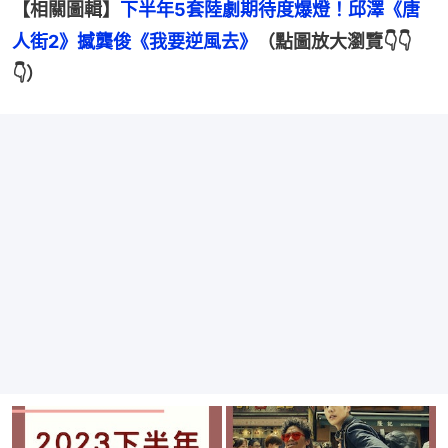
【相關圖輯】
下半年5套陸劇期待度爆燈！邱澤《唐
人街2》撼龔俊《我要逆風去》
（點圖放大瀏覽👇👇
👇）