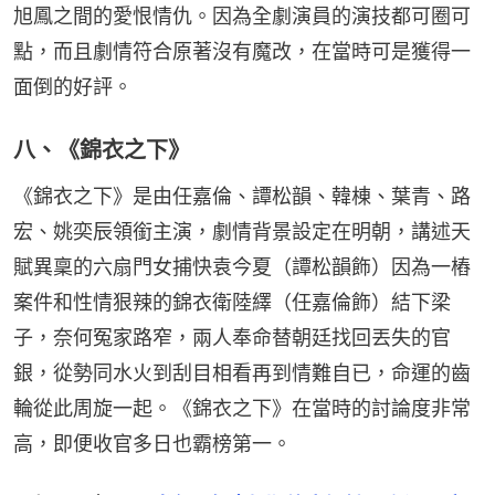
旭鳳之間的愛恨情仇。因為全劇演員的演技都可圈可
點，而且劇情符合原著沒有魔改，在當時可是獲得一
面倒的好評。
八、《錦衣之下》
《錦衣之下》是由任嘉倫、譚松韻、韓棟、葉青、路
宏、姚奕辰領銜主演，劇情背景設定在明朝，講述天
賦異稟的六扇門女捕快袁今夏（譚松韻飾）因為一樁
案件和性情狠辣的錦衣衛陸繹（任嘉倫飾）結下梁
子，奈何冤家路窄，兩人奉命替朝廷找回丟失的官
銀，從勢同水火到刮目相看再到情難自已，命運的齒
輪從此周旋一起。《錦衣之下》在當時的討論度非常
高，即便收官多日也霸榜第一。