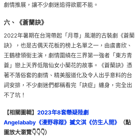
劇情推展，讓不少劇迷追得欲罷不能。
六、《蒼蘭訣》
2022年暑期在台灣帶起「月尊」風潮的古裝劇《蒼蘭
訣》，也是古偶天花板的榜上名單之一，由虞書欣、
王鶴棣領銜主演，劇情圍繞在三界第一強者「東方青
蒼」戀上天界低階仙女小蘭花的故事。《蒼蘭訣》憑
著不落俗套的劇情、精美服道化及令人出乎意料的台
詞安排，不少劇迷們都稱看完「訣症」纏身，完全出
不了坑！
【相關圖輯】
2023年8套懸疑陸劇　
Angelababy《漫野尋蹤》撼文淇《仿生人間》
（點
圖放大瀏覽👇👇👇）