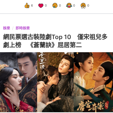
6
0
0
0
0
娛樂
即時娛樂
網民票選古裝陸劇Top 10 僅宋祖兒多
劇上榜 《蒼蘭訣》屈居第二