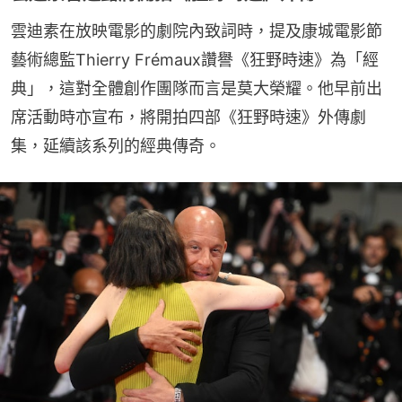
雲迪素在放映電影的劇院內致詞時，提及康城電影節
藝術總監Thierry Frémaux讚譽《狂野時速》為「經
典」，這對全體創作團隊而言是莫大榮耀。他早前出
席活動時亦宣布，將開拍四部《狂野時速》外傳劇
集，延續該系列的經典傳奇。