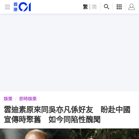
繁
|
简
娛樂
即時娛樂
雲迪素原來同吳亦凡係好友 盼赴中國
宣傳時聚舊 如今同陷性醜聞