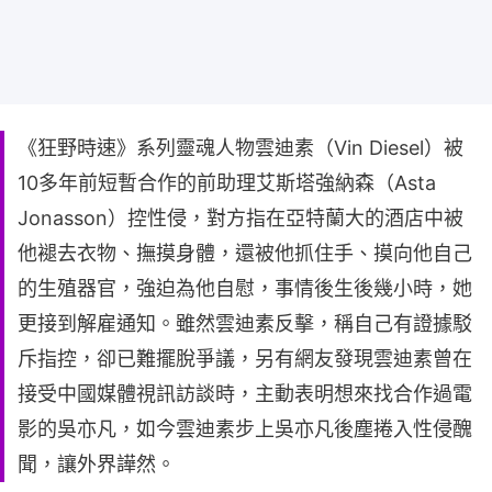
《狂野時速》系列靈魂人物雲迪素（Vin Diesel）被
10多年前短暫合作的前助理艾斯塔強納森（Asta
Jonasson）控性侵，對方指在亞特蘭大的酒店中被
他褪去衣物、撫摸身體，還被他抓住手、摸向他自己
的生殖器官，強迫為他自慰，事情後生後幾小時，她
更接到解雇通知。雖然雲迪素反擊，稱自己有證據駁
斥指控，卻已難擺脫爭議，另有網友發現雲迪素曾在
接受中國媒體視訊訪談時，主動表明想來找合作過電
影的吳亦凡，如今雲迪素步上吳亦凡後塵捲入性侵醜
聞，讓外界譁然。