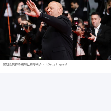
雲迪素與粉絲親切互動零架子。（Getty Imgaes）