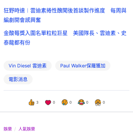
狂野時速︱雲迪素捲性醜聞後首談製作進度 每周與
編劇開會感興奮
金酸莓獎入圍名單粒粒巨星 美國隊長、雲迪素、史
泰龍都有份
Vin Diesel 雲迪素
Paul Walker保羅獲加
電影消息
3
0
0
0
0
娛樂
人氣娛樂