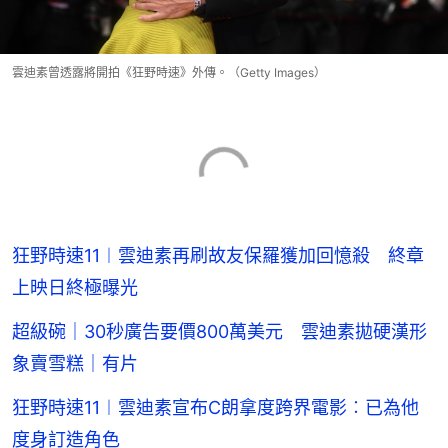
雲迪素曾透露將開拍《狂野時速》外傳。（Getty Images）
狂野時速11︱雲迪素再刷故友保羅獲加回憶殺 終章
上映日終極曝光
超級碗｜30秒廣告要價800萬美元 雲迪素拋硬漢形
象賣雪糕｜有片
狂野時速11︱雲迪素宣布C朗拿度跨界電影︰已為他
度身訂造角色