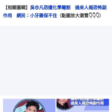
【相關圖輯】
吳亦凡恐遭化學閹割　過來人揭恐怖副
作用　網民：小牙籤保不住
（點圖放大瀏覽👇👇👇）