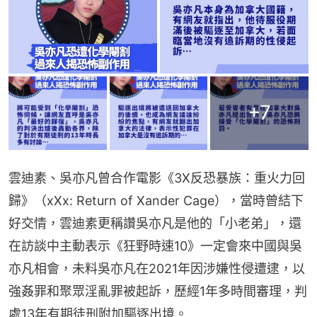
+
7
雲迪素、吳亦凡曾合作電影《3X反恐暴族：重火力回
歸》（xXx: Return of Xander Cage），當時曾結下
好交情，雲迪素更稱讚吳亦凡是他的「小老弟」，還
在訪談中主動表示《狂野時速10》一定會來中國與吳
亦凡相會，未料吳亦凡在2021年因涉嫌性侵遭逮，以
強姦罪和聚眾淫亂罪被起訴，歷經1年多時間審理，判
處13年有期徒刑附加驅逐出境。