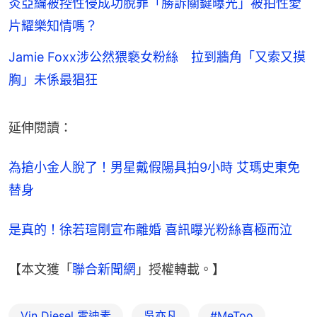
炎亞綸被控性侵成功脫罪「勝訴關鍵曝光」被拍性愛
片耀樂知情嗎？
Jamie Foxx涉公然猥褻女粉絲 拉到牆角「又索又摸
胸」未係最猖狂
延伸閱讀：
為搶小金人脫了！男星戴假陽具拍9小時 艾瑪史東免
替身
是真的！徐若瑄剛宣布離婚 喜訊曝光粉絲喜極而泣
【本文獲「
聯合新聞網
」授權轉載。】
Vin Diesel 雲迪素
吳亦凡
#MeToo