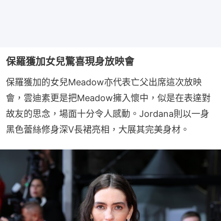
保羅獲加女兒驚喜現身放映會
保羅獲加的女兒Meadow亦代表亡父出席這次放映
會，雲迪素更是把Meadow擁入懷中，似是在表達對
故友的思念，場面十分令人感動。Jordana則以一身
黑色蕾絲修身深V長裙亮相，大展其完美身材。