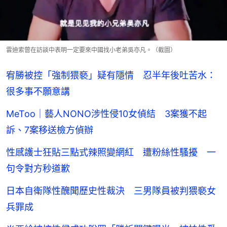
雲迪索曾在訪談中表明一定要來中國找小老弟吳亦凡。（截圖）
宥勝被控「強制猥褻」疑有隱情 忍半年後吐苦水：
很多事不願意講
MeToo｜藝人NONO涉性侵10女偵結 3案獲不起
訴、7案移送檢方偵辦
性感護士狂貼三點式辣照變網紅 遭粉絲性騷擾 一
句令對方秒道歉
日本自衛隊性醜聞歷史性裁決 三男隊員被判猥褻女
兵罪成