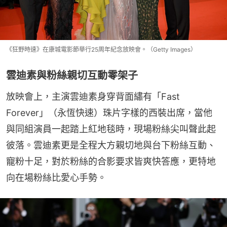
《狂野時速》在康城電影節舉行25周年紀念放映會。（Getty Images）
雲迪素與粉絲親切互動零架子
放映會上，主演雲迪素身穿背面繡有「Fast 
Forever」（永恆快速）珠片字樣的西裝出席，當他
與同組演員一起踏上紅地毯時，現場粉絲尖叫聲此起
彼落。雲迪素更是全程大方親切地與台下粉絲互動、
寵粉十足，對於粉絲的合影要求皆爽快答應，更特地
向在場粉絲比愛心手勢。