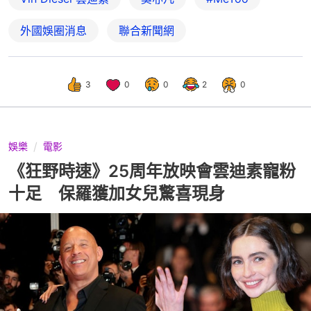
外國娛圈消息
聯合新聞網
3
0
0
2
0
娛樂
電影
《狂野時速》25周年放映會雲迪素寵粉
十足 保羅獲加女兒驚喜現身