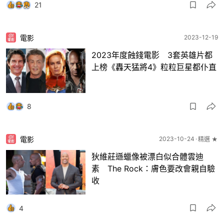
21
電影
2023-12-19
2023年度蝕錢電影 3套英雄片都
上榜《轟天猛將4》粒粒巨星都仆直
8
電影
2023-10-24
精選 ★
狄維莊遜蠟像被漂白似合體雲迪
素 The Rock：膚色要改會親自驗
收
4