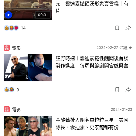
元 雲迪素拋硬漢形象賣雪糕｜有
片
00:31
14
電影
2024-02-27
精選 ★
狂野時速︱雲迪素捲性醜聞後首談
製作進度 每周與編劇開會感興奮
9
電影
2024-01-23
金酸莓獎入圍名單粒粒巨星 美國
隊長、雲迪素、史泰龍都有份