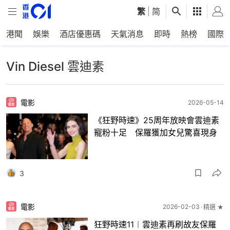
繁
|
简
港聞
娛樂
酒店優惠碼
天氣消息
即時
熱榜
國際
Vin Diesel 雲迪素
電影
2026-05-14
《狂野時速》25周年放映會雲迪素
寵粉十足 保羅獲加女兒驚喜現身
3
電影
2026-02-03
精選 ★
狂野時速11︱雲迪素再刷故友保羅