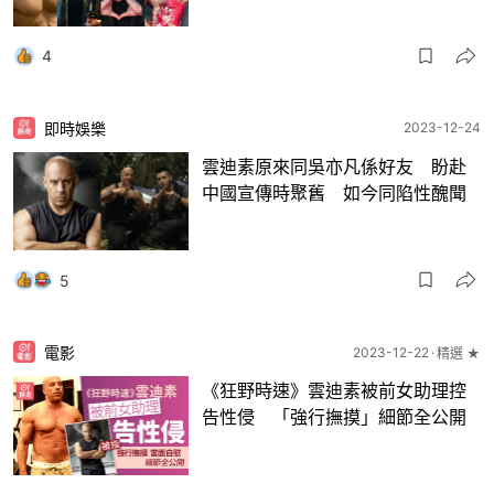
4
即時娛樂
2023-12-24
雲迪素原來同吳亦凡係好友 盼赴
中國宣傳時聚舊 如今同陷性醜聞
5
電影
2023-12-22
精選 ★
《狂野時速》雲迪素被前女助理控
告性侵 「強行撫摸」細節全公開