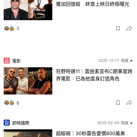
獲加回憶殺 終章上映日終極曝光
3
電影
2025-12-17
精選 ★
狂野時速11︱雲迪素宣布C朗拿度跨
界電影︰已為他度身訂造角色
6
即時國際
2025-02-09
精選 ★
超級碗｜30秒廣告要價800萬美