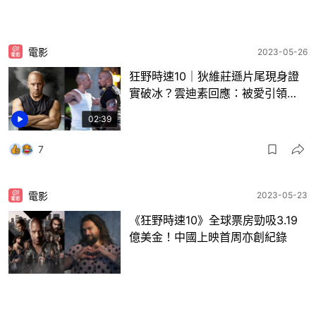
電影
2023-05-26
狂野時速10｜狄維莊遜片尾現身證
實破冰？雲迪素回應：被愛引領…
02:39
7
電影
2023-05-23
《狂野時速10》全球票房勁吸3.19
億美金！中國上映首周亦創紀錄
2