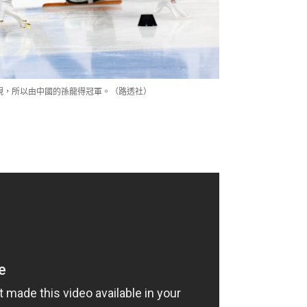
犯規，所以由中國的孫龍得冠軍。（路透社）