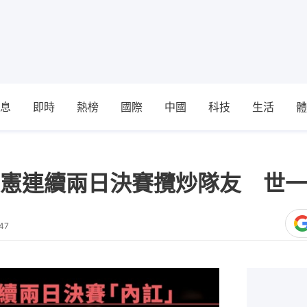
息
即時
熱榜
國際
中國
科技
生活
體
憲連續兩日決賽攬炒隊友 世一
47