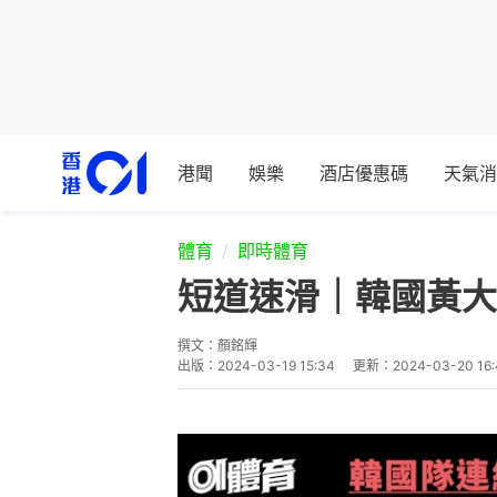
港聞
娛樂
酒店優惠碼
天氣消
體育
即時體育
短道速滑｜韓國黃大
撰文：
顏銘輝
出版：
2024-03-19 15:34
更新：
2024-03-20 16: