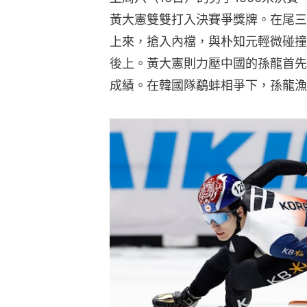
黃大憲雙雙打入決賽爭獎牌。在尾三
上來，搶入內檔，與朴知元輕微碰撞
後上。黃大憲則力壓中國的孫龍首先
成績。在韓國隊鷸蚌相爭下，孫龍漁人