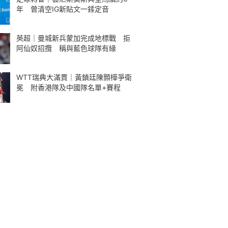
年 曾清空IG新貼文一錘定音
英超｜曼城新兵蒙加完成地標戰 拒
阿仙奴招攬 稱與藍色球隊有緣
WTT瑞典大滿貫｜黃鎮廷陳顥樺爭衛
冕 附香港隊及中國隊名單+賽程