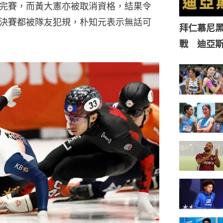
完賽，而黃大憲亦被取消資格，結果令
決賽都被隊友犯規，朴知元表示無話可
拜仁慕尼黑
戰 迪亞