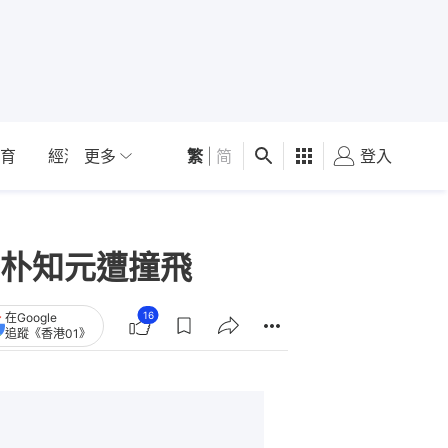
育
經濟
更多
01深圳
繁
觀點
|
简
健康
好食玩飛
登入
女
朴知元遭撞飛
16
在Google
追蹤《香港01》