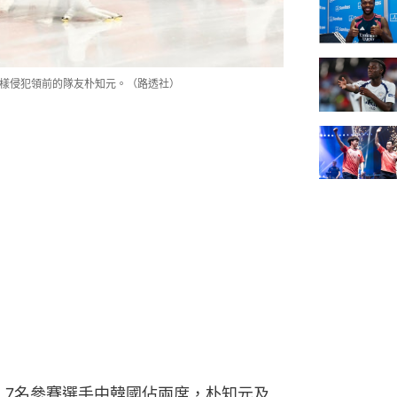
，同樣侵犯領前的隊友朴知元。（路透社）
賽，7名參賽選手中韓國佔兩席，朴知元及