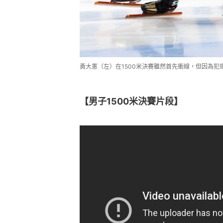
黃大憲（左）在1500米決賽雖然首先衝線，但因為
【男子1500米決賽片段】