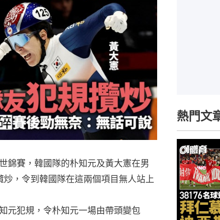
熱門文
世錦賽，韓國隊的朴知元及黃大憲在男
兩日攬炒，令到韓國隊在這兩個項目無人站上
知元犯規，令朴知元一場由帶頭變包