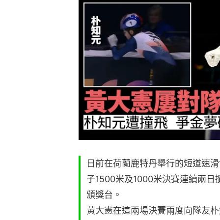
日前在荷蘭鹿特丹舉行的短道速滑
子1500米及1000米決賽連續
頒獎台。
黃大憲在這兩場決賽兩度向隊友朴