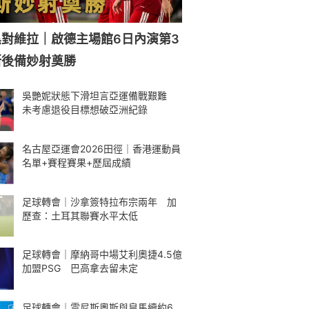
對維拉｜啟德主場館6日內演第3
斯後備妙射奠勝
吳艷妮狀態下滑坦言亞運備戰艱難
未考慮退役目標想破亞洲紀錄
名古屋亞運會2026田徑｜香港運動員
名單+賽程賽果+歷屆成績
足球轉會｜沙拿簽特拉布宗兩年 加
歷查：土耳其聯賽水平太低
足球轉會｜摩納哥中場艾利奧捷4.5億
加盟PSG 巴高拿去留未定
足球轉會｜雲尼斯奧斯與皇馬續約6