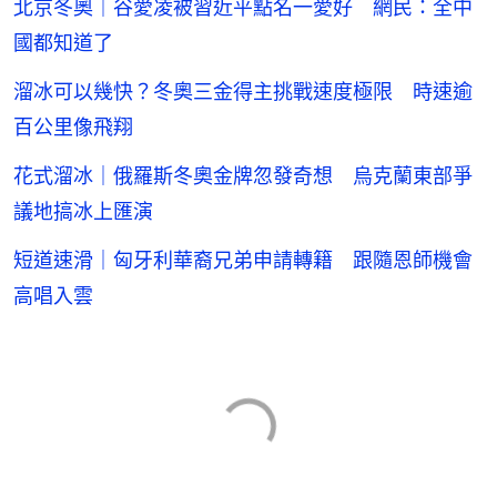
北京冬奧｜谷愛凌被習近平點名一愛好 網民：全中
國都知道了
溜冰可以幾快？冬奧三金得主挑戰速度極限 時速逾
百公里像飛翔
花式溜冰｜俄羅斯冬奧金牌忽發奇想 烏克蘭東部爭
議地搞冰上匯演
短道速滑｜匈牙利華裔兄弟申請轉籍 跟隨恩師機會
高唱入雲