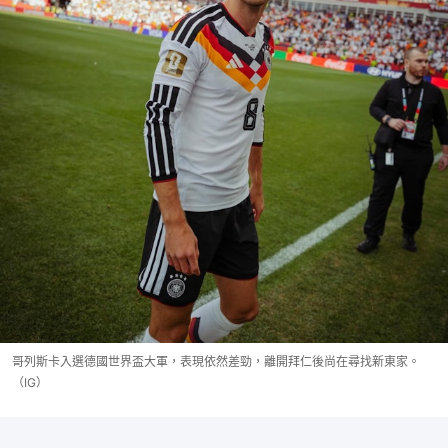
哥列斯卡入選德國世界盃大軍，表現依然差勁，離開拜仁後尚在尋找新東家。
（IG）