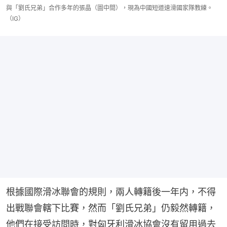
與「劉氏兄弟」合作多年的張晶（圖中間），現為中國短道速滑國家隊教練。
（IG）
根據國際滑冰聯會的規則，兩人轉籍後一年内，不得
出戰聯會轄下比賽，然而「劉氏兄弟」仍毅然轉籍，
他們在接受訪問時，對匈牙利滑冰協會沒有留用過去