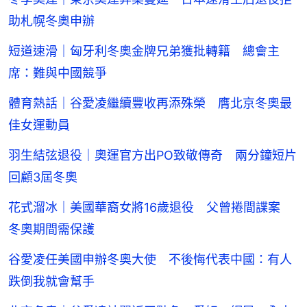
助札幌冬奧申辦
短道速滑｜匈牙利冬奧金牌兄弟獲批轉籍 總會主
席：難與中國競爭
體育熱話｜谷愛凌繼續豐收再添殊榮 膺北京冬奧最
佳女運動員
羽生結弦退役｜奧運官方出PO致敬傳奇 兩分鐘短片
回顧3屆冬奧
花式溜冰｜美國華裔女將16歲退役 父曾捲間諜案
冬奧期間需保護
谷愛凌任美國申辦冬奧大使 不後悔代表中國：有人
跌倒我就會幫手