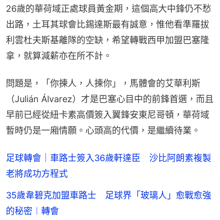
26歲的華荷域正處球員黃金期，這個高大中鋒仍不愁
出路，土耳其球會比錫達斯最有誠意，惟他看準羅拔
利雲杜夫斯基離隊的空缺，希望轉戰西甲加盟巴塞隆
拿，就算減薪亦在所不計。
問題是，「你揀人，人揀你」，馬體會的艾華利斯
（Julián Álvarez）才是巴塞心目中的前鋒首選，而且
早前已經從紐卡素高價簽入翼鋒安東尼哥頓，華荷域
暫時仍是一廂情願。心頭高的代價，是繼續待業。
足球轉會｜車路士簽入36歲軒達臣 沙比阿朗素複製
老將成功方程式
35歲韋碧克加盟車路士 足球界「玻璃人」愈戰愈強
的秘密︱轉會