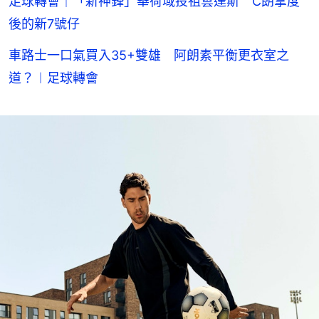
足球轉會｜「新神鋒」華荷域投祖雲達斯 C朗拿度
後的新7號仔
車路士一口氣買入35+雙雄 阿朗素平衡更衣室之
道？︱足球轉會