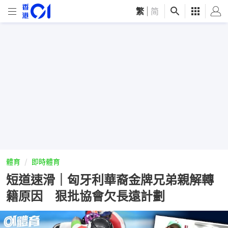
繁
|
简
體育
即時體育
短道速滑｜匈牙利華裔金牌兄弟親解轉
籍原因 狠批協會欠長遠計劃