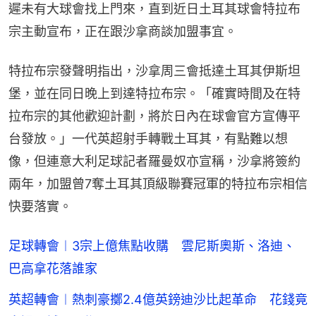
遲未有大球會找上門來，直到近日土耳其球會特拉布
宗主動宣布，正在跟沙拿商談加盟事宜。
特拉布宗發聲明指出，沙拿周三會抵達土耳其伊斯坦
堡，並在同日晚上到達特拉布宗。「確實時間及在特
拉布宗的其他歡迎計劃，將於日內在球會官方宣傳平
台發放。」一代英超射手轉戰土耳其，有點難以想
像，但連意大利足球記者羅曼奴亦宣稱，沙拿將簽約
兩年，加盟曾7奪土耳其頂級聯賽冠軍的特拉布宗相信
快要落實。
足球轉會︱3宗上億焦點收購 雲尼斯奧斯、洛迪、
巴高拿花落誰家
英超轉會︱熱刺豪擲2.4億英鎊迪沙比起革命 花錢竟