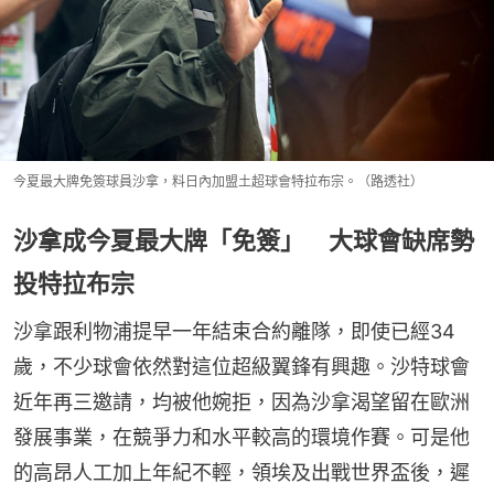
今夏最大牌免簽球員沙拿，料日內加盟土超球會特拉布宗。（路透社）
沙拿成今夏最大牌「免簽」 大球會缺席勢
投特拉布宗
沙拿跟利物浦提早一年結束合約離隊，即使已經34
歲，不少球會依然對這位超級翼鋒有興趣。沙特球會
近年再三邀請，均被他婉拒，因為沙拿渴望留在歐洲
發展事業，在競爭力和水平較高的環境作賽。可是他
的高昂人工加上年紀不輕，領埃及出戰世界盃後，遲