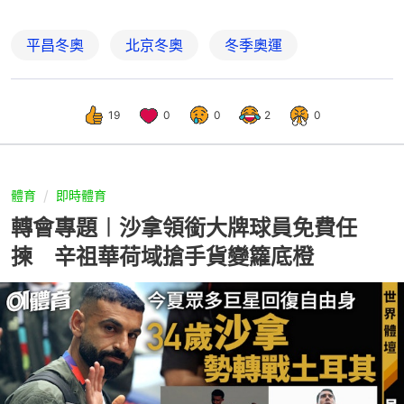
平昌冬奧
北京冬奧
冬季奧運
19
0
0
2
0
體育
即時體育
轉會專題︱沙拿領銜大牌球員免費任
揀 辛祖華荷域搶手貨變籮底橙