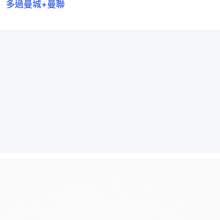
多過曼城+曼聯