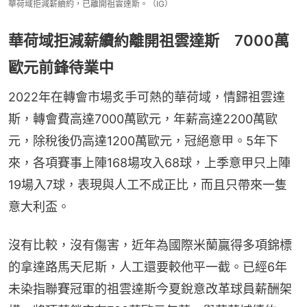
華荷域拒減薪續約，已離開祖雲達斯。（IG）
華荷域拒減薪續約離開祖雲達斯 7000萬
歐元前鋒待業中
2022年在轉會市場炙手可熱的華荷域，情歸祖雲達
斯，轉會費高達7000萬歐元，年薪高達2200萬歐
元，除稅後仍高達1200萬歐元，冠絕意甲。5年下
來，各項賽事上陣168場攻入68球，上季意甲只上陣
19場入7球，表現與人工不成正比，而且只帶來一隻
意大利盃。
沒有比較，沒有傷害，近年為國際米蘭贏得多項錦標
的拿達路馬天尼斯，人工還要較他平一截。已經6年
未染指聯賽冠軍的祖雲達斯今夏銳意改革球員薪酬架