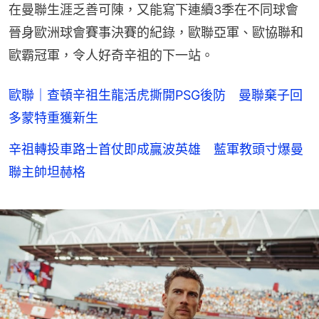
在曼聯生涯乏善可陳，又能寫下連續3季在不同球會
晉身歐洲球會賽事決賽的紀錄，歐聯亞軍、歐協聯和
歐霸冠軍，令人好奇辛祖的下一站。
歐聯｜查頓辛祖生龍活虎撕開PSG後防 曼聯棄子回
多蒙特重獲新生
辛祖轉投車路士首仗即成贏波英雄 藍軍教頭寸爆曼
聯主帥坦赫格