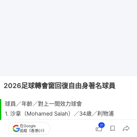
2026足球轉會窗回復自由身著名球員
球員／年齡／對上一間效力球會
1. 沙拿（Mohamed Salah）／34歲／利物浦
2. 查頓辛祖（Jadon Sancho）／26歲／曼聯
21
在Google
追蹤《香港01》
3. 華荷域（Dušan Vlahović）／26歲／祖雲達斯