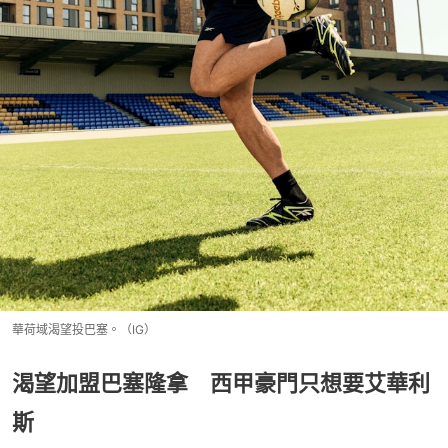
華荷域渴望投巴塞。（IG）
渴望加盟巴塞隆拿 西甲豪門只想要艾華利
斯