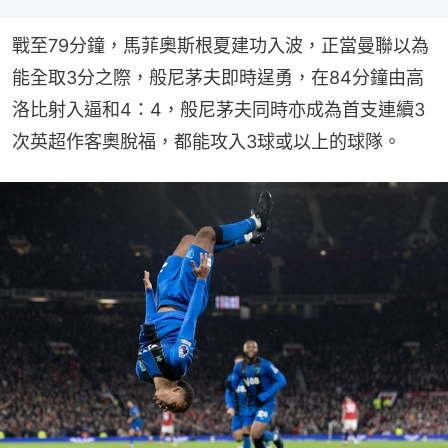
戰至79分鐘，馬菲奧斯根夏建功入波，正當曼聯以為
能全取3分之際，般尼茅夫即時逞勇，在84分鐘由高
洛比射入逼和4：4，般尼茅夫同時亦成為首支連續3
次英超作客奧脫福，都能攻入3球或以上的球隊。