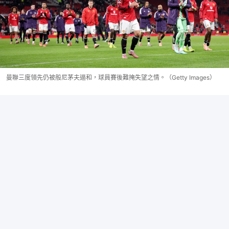
曼聯三度領先仍被般尼茅夫逼和，球員賽後難掩失望之情。（Getty Images）