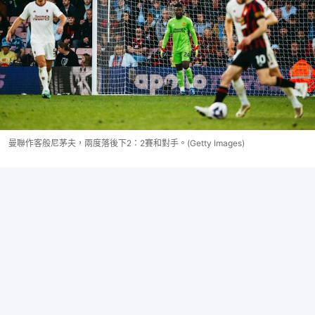
曼聯作客般尼茅夫，兩度落後下2：2賽和對手。(Getty Images)