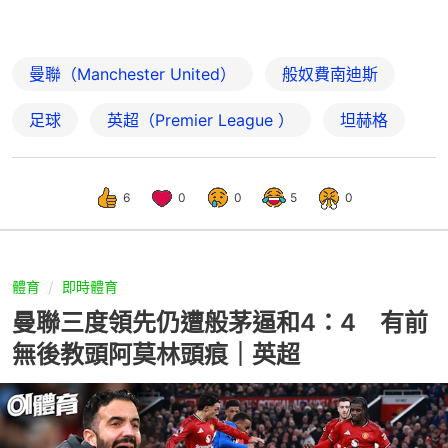
曼聯（Manchester United）
般奴費南迪斯
足球
英超（Premier League ）
坦赫格
6
0
0
5
0
體育
即時體育
曼聯三度領先仍遭般茅逼和4：4 有前
無後教頭阿莫林頭痕｜英超