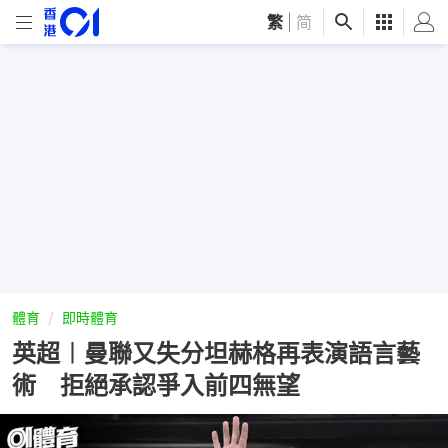
繁
|
简
體育
即時體育
英超︱曼聯又失分坦赫格再表演語言藝
術 拒絕承認爭入前四無望