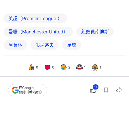
英超（Premier League ）
曼聯（Manchester United）
般奴費南迪斯
阿莫林
般尼茅夫
足球
0
0
2
1
1
11
在Google
追蹤《香港01》
體育
即時體育
坦赫格2場德甲被炒創紀錄 發聲明鬧爆
利華古遜管理層︱足球熱話