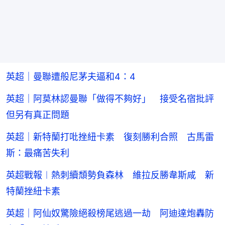
英超｜曼聯遭般尼茅夫逼和4：4
英超｜阿莫林認曼聯「做得不夠好」 接受名宿批評
但另有真正問題
英超｜新特蘭打吡挫紐卡素 復刻勝利合照 古馬雷
斯：最痛苦失利
英超戰報︱熱刺續頹勢負森林 維拉反勝韋斯咸 新
特蘭挫紐卡素
英超｜阿仙奴驚險絕殺榜尾逃過一劫 阿迪達炮轟防