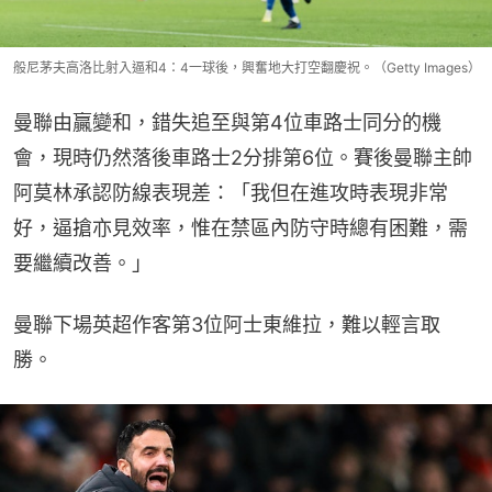
般尼茅夫高洛比射入逼和4：4一球後，興奮地大打空翻慶祝。（Getty Images）
曼聯由贏變和，錯失追至與第4位車路士同分的機
會，現時仍然落後車路士2分排第6位。賽後曼聯主帥
阿莫林承認防線表現差：「我但在進攻時表現非常
好，逼搶亦見效率，惟在禁區內防守時總有困難，需
要繼續改善。」
曼聯下場英超作客第3位阿士東維拉，難以輕言取
勝。