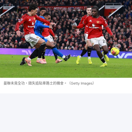
曼聯未竟全功，錯失追貼車路士的機會。（Getty Images）