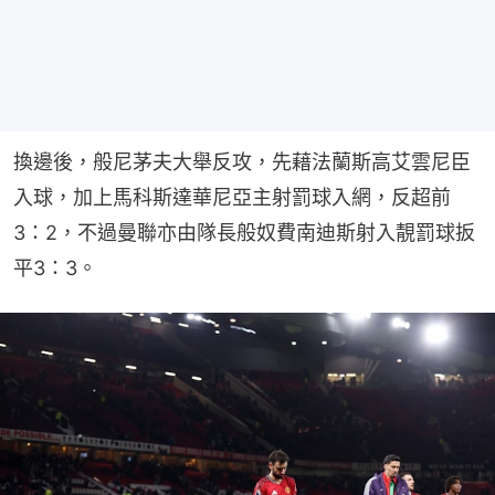
換邊後，般尼茅夫大舉反攻，先藉法蘭斯高艾雲尼臣
入球，加上馬科斯達華尼亞主射罰球入網，反超前
3：2，不過曼聯亦由隊長般奴費南迪斯射入靚罰球扳
平3：3。