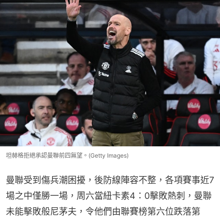
坦赫格拒絕承認曼聯前四無望。(Getty Images)
曼聯受到傷兵潮困擾，後防線陣容不整，各項賽事近7
場之中僅勝一場，周六當紐卡素4：0擊敗熱刺，曼聯
未能擊敗般尼茅夫，令他們由聯賽榜第六位跌落第