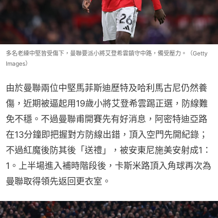
多名老練中堅皆受傷下，曼聯要派小將艾登希雲鎮守中路，備受壓力。（Getty
Images）
由於曼聯兩位中堅馬菲斯迪歷特及哈利馬古尼仍然養
傷，近期被逼起用19歲小將艾登希雲踢正選，防線難
免不穩。不過曼聯甫開賽先有好消息，阿密特迪亞路
在13分鐘即把握對方防線出錯，頂入空門先開紀錄；
不過紅魔後防其後「送禮」，被安東尼施美安射成1：
1。上半場進入補時階段後，卡斯米路頂入角球再次為
曼聯取得領先返回更衣室。