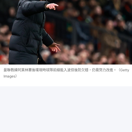
曼聯教練阿莫林賽後嘆現時球隊前線能入波但後防欠穩，仍需努力改進。（Getty
Images）