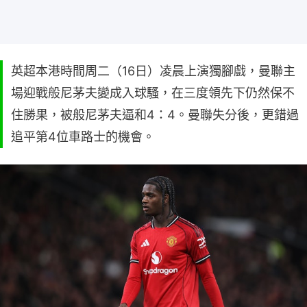
英超本港時間周二（16日）凌晨上演獨腳戲，曼聯主
場迎戰般尼茅夫變成入球騷，在三度領先下仍然保不
住勝果，被般尼茅夫逼和4：4。曼聯失分後，更錯過
追平第4位車路士的機會。