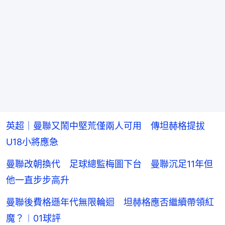
英超｜曼聯又鬧中堅荒僅兩人可用 傳坦赫格提拔
U18小將應急
曼聯改朝換代 足球總監梅圖下台 曼聯沉足11年但
他一直步步高升
曼聯後費格遜年代無限輪迴 坦赫格應否繼續帶領紅
魔？︱01球評