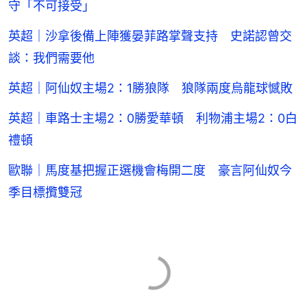
守「不可接受」
英超｜沙拿後備上陣獲晏菲路掌聲支持 史諾認曾交
談：我們需要他
英超｜阿仙奴主場2：1勝狼隊 狼隊兩度烏龍球憾敗
英超｜車路士主場2：0勝愛華頓 利物浦主場2：0白
禮頓
歐聯｜馬度基把握正選機會梅開二度 豪言阿仙奴今
季目標攬雙冠