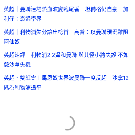
英超｜曼聯連場熱血波變臨尾香 坦赫格仍自豪 加
利仔：衰過學界
英超｜利物浦失分讓出榜首 高普：以曼聯現況難阻
阿仙奴
英超速評｜利物浦2:2逼和曼聯 與其怪小將失誤 不如
怨沙拿失機
英超．雙紅會︱馬恩奴世界波曼聯一度反超 沙拿12
碼為利物浦追平