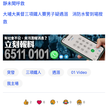
靜未聞呼救
大埔大美督三項鐵人賽男子疑遇溺 消防水警到場搜
救
突發
三項鐵人
遇溺
01 Video
我主場
2
0
1
0
0