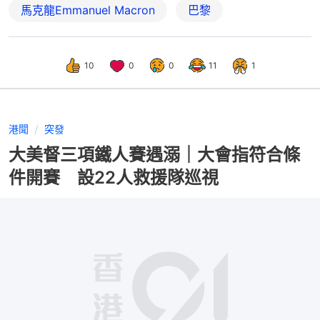
馬克龍Emmanuel Macron
巴黎
10
0
0
11
1
港聞
突發
大美督三項鐵人賽遇溺｜大會指符合條
件開賽 設22人救援隊巡視