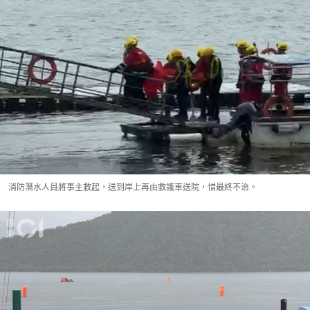
消防潛水人員將事主救起，送到岸上再由救護車送院，惜最終不治。