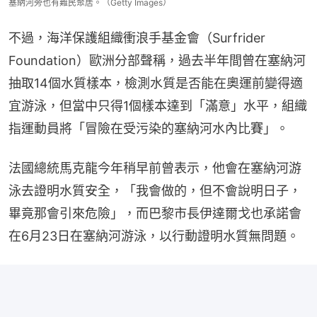
塞納河旁也有難民聚居。（Getty Images）
不過，海洋保護組織衝浪手基金會（Surfrider 
Foundation）歐洲分部聲稱，過去半年間曾在塞納河
抽取14個水質樣本，檢測水質是否能在奧運前變得適
宜游泳，但當中只得1個樣本達到「滿意」水平，組織
指運動員將「冒險在受污染的塞納河水內比賽」。
法國總統馬克龍今年稍早前曾表示，他會在塞納河游
泳去證明水質安全，「我會做的，但不會說明日子，
畢竟那會引來危險」，而巴黎市長伊達爾戈也承諾會
在6月23日在塞納河游泳，以行動證明水質無問題。