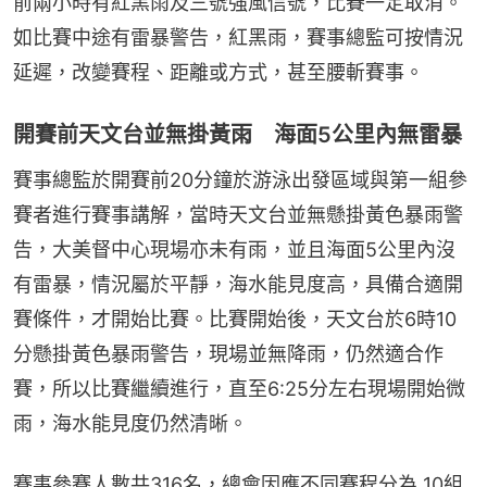
前兩小時有紅黑雨及三號強風信號，比賽一定取消。
如比賽中途有雷暴警告，紅黑雨，賽事總監可按情況
延遲，改變賽程、距離或方式，甚至腰斬賽事。
開賽前天文台並無掛黃雨 海面5公里內無雷暴
賽事總監於開賽前20分鐘於游泳出發區域與第一組參
賽者進行賽事講解，當時天文台並無懸掛黃色暴雨警
告，大美督中心現場亦未有雨，並且海面5公里內沒
有雷暴，情況屬於平靜，海水能見度高，具備合適開
賽條件，才開始比賽。比賽開始後，天文台於6時10
分懸掛黃色暴雨警告，現場並無降雨，仍然適合作
賽，所以比賽繼續進行，直至6:25分左右現場開始微
雨，海水能見度仍然清晰。
賽事參賽人數共316名，總會因應不同賽程分為 10組