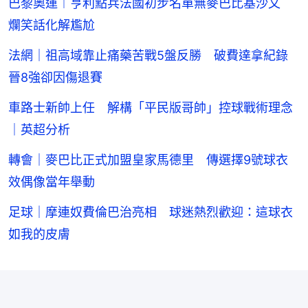
巴黎奧運︱亨利點兵法國初步名單無麥巴比基沙文
爛笑話化解尷尬
法網｜祖高域靠止痛藥苦戰5盤反勝 破費達拿紀錄
晉8強卻因傷退賽
車路士新帥上任 解構「平民版哥帥」控球戰術理念
｜英超分析
轉會｜麥巴比正式加盟皇家馬德里 傳選擇9號球衣
效偶像當年舉動
足球｜摩連奴費倫巴治亮相 球迷熱烈歡迎：這球衣
如我的皮膚