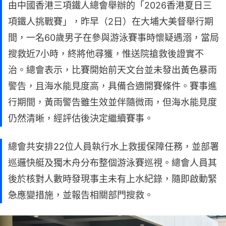
由中國香港三項鐵人總會舉辦的「2026香港夏日三
項鐵人挑戰賽」，昨早（2日）在大埔大美督舉行期
間，一名60歲男子在參與游泳賽事時懷疑遇溺，當局
搜救近7小時，終將他尋獲，惟送院搶救後證實不
治。總會表示，比賽開始前天文台並未發出黃色暴雨
警告，且海水能見度高，具備合適開賽條件。賽事進
行期間，黃雨警告雖生效並伴隨微雨，但海水能見度
仍然清晰，經評估後決定繼續賽事。
總會共安排22位人員執行水上救援保障任務，並部署
巡邏快艇及獨木舟分布整個游泳賽巡視。總會人員其
後於核對人數時發現事主未有上水紀錄，隨即啟動緊
急應變措施，並報告相關部門搜救。