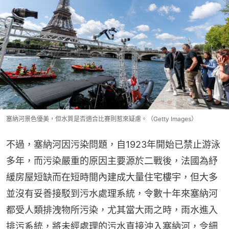
塞納河景色優美，但水質是否適合比賽則惹來疑慮。（Getty Images）
不過，塞納河因污染問題，自1923年開始已禁止游泳
多年，而污染嚴重的原因主要源於二戰後，法國為紓
緩房屋短缺而在短時間內建成大量住宅樓宇，但大多
並沒有妥善接駁到污水處理系統，令數十年來塞納河
都受人類排洩物所污染，尤其當大雨之時，雨水進入
排污系統，將未經處理的污水直接沖入塞納河，令細