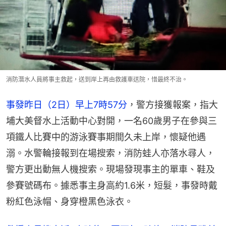
消防潛水人員將事主救起，送到岸上再由救護車送院，惜最終不治。
事發昨日（2日）早上7時57分
，警方接獲報案，指大
埔大美督水上活動中心對開，一名60歲男子在參與三
項鐵人比賽中的游泳賽事期間久未上岸，懷疑他遇
溺。水警輪接報到在場搜索，消防蛙人亦落水尋人，
警方更出動無人機搜索。現場發現事主的單車、鞋及
參賽號碼布。據悉事主身高約1.6米，短髮，事發時戴
粉紅色泳帽、身穿橙黑色泳衣。