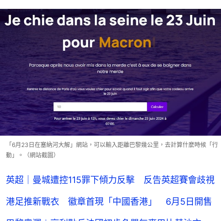
「6月23日在塞納河大解」網站，可以輸入距離巴黎幾公里，去計算什麼時候「行
動」。（網站截圖）
英超｜曼城遭控115罪下傾力反擊 反告英超賽會歧視
港足推新戰衣 徽章首現「中國香港」 6月5日開售