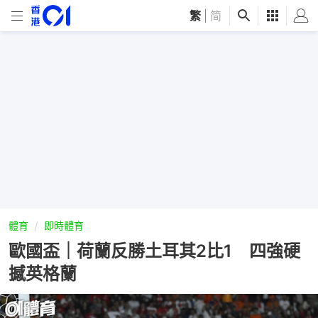
繁
|
简
體育
即時體育
歐國盃｜荷蘭反勝土耳其2比1 四強硬
撼英格蘭