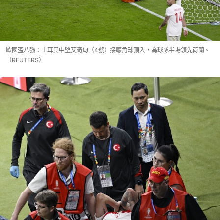
歐國盃八強：土耳其中堅艾奇甸（4號）接應角球頂入，為球隊半場領先荷蘭。
（REUTERS）