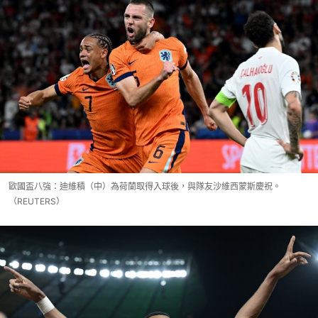
歐國盃八強：迪維積（中）為荷蘭取得入球後，與隊友沙維西蒙斯慶祝。
（REUTERS）