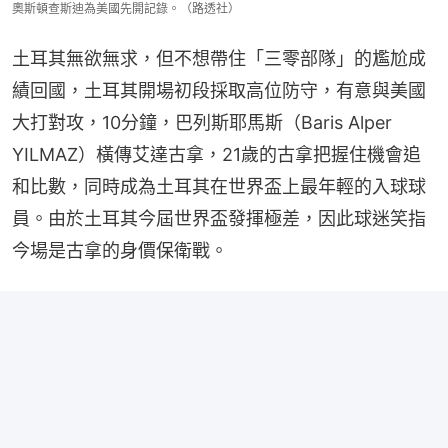
奧斯頓查斯迪為美國先開記錄。（路透社）
土耳其無欲無求，但不想帶住「三零部隊」的尷尬成
績回國，土耳其開場初段採取高位防守，有意與美國
大打對攻，10分鐘，巴列斯耶馬斯（Baris Alper 
YILMAZ）橫傳艾達古拿，21歲的古拿把握住機會追
和比數，同時成為土耳其在世界盃上最年輕的入球球
員。由於土耳其今屆世界盃發揮極差，因此球迷笑指
今場是古拿的身價保衛戰。