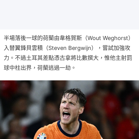
半場落後一球的荷蘭由韋格賀斯（Wout Weghorst）
入替翼鋒貝雲積（Steven Bergwijn），嘗試加強攻
力。不過土耳其差點憑古拿將比數撰大，惟他主射罰
球中柱出界，荷蘭逃過一劫。