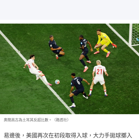
奧簡高古為土耳其反超比數。（路透社）
易邊後，美國再次在初段取得入球，大力手拋球擲入