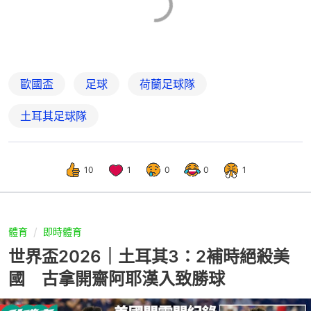
歐國盃
足球
荷蘭足球隊
土耳其足球隊
10
1
0
0
1
體育
即時體育
世界盃2026｜土耳其3：2補時絕殺美
國 古拿開齋阿耶漢入致勝球