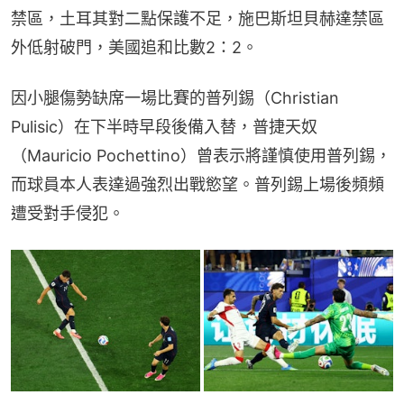
禁區，土耳其對二點保護不足，施巴斯坦貝赫達禁區
外低射破門，美國追和比數2：2。
因小腿傷勢缺席一場比賽的普列錫（Christian 
Pulisic）在下半時早段後備入替，普捷天奴
（Mauricio Pochettino）曾表示將謹慎使用普列錫，
而球員本人表達過強烈出戰慾望。普列錫上場後頻頻
遭受對手侵犯。