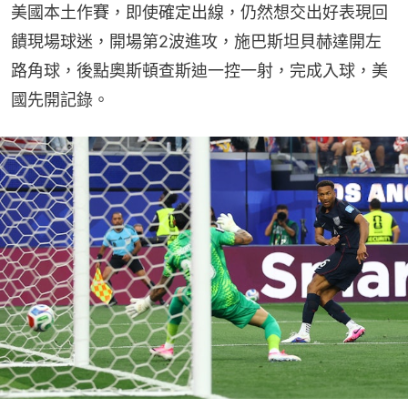
美國本土作賽，即使確定出線，仍然想交出好表現回
饋現場球迷，開場第2波進攻，施巴斯坦貝赫達開左
路角球，後點奧斯頓查斯迪一控一射，完成入球，美
國先開記錄。