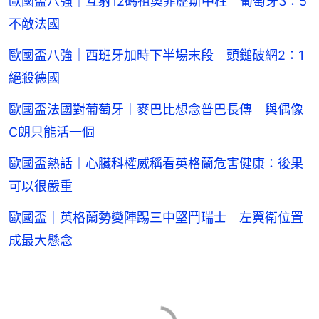
歐國盃八強｜互射12碼祖奧菲歷斯中柱 葡萄牙3：5
不敵法國
歐國盃八強｜西班牙加時下半場末段 頭鎚破網2：1
絕殺德國
歐國盃法國對葡萄牙｜麥巴比想念普巴長傳 與偶像
C朗只能活一個
歐國盃熱話｜心臟科權威稱看英格蘭危害健康：後果
可以很嚴重
歐國盃｜英格蘭勢變陣踢三中堅鬥瑞士 左翼衛位置
成最大懸念