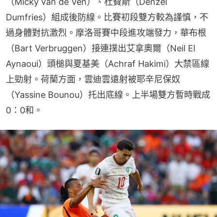
（Micky van de Ven）、杜費斯（Denzel 
Dumfries）組成後防線。比賽初段雙方較為謹慎，不
過身體對抗激烈。摩洛哥賽中段進攻端發力，華布根
（Bart Verbruggen）接連撲出艾拿奧爾（Neil El 
Aynaoui）頭槌與夏基美（Achraf Hakimi）大禁區線
上勁射。荷蘭方面，雲迪雲遠射被耶辛尼保奴
（Yassine Bounou）托出底線。上半場雙方暫時戰成
0：0和。