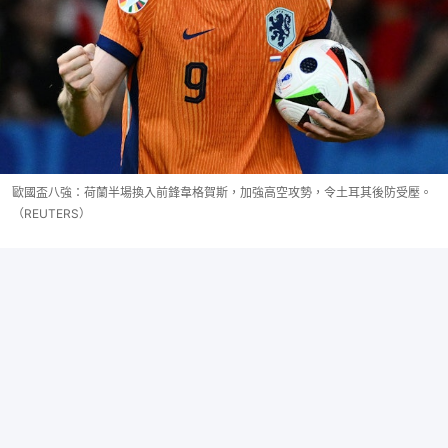
歐國盃八強：荷蘭半場換入前鋒韋格賀斯，加強高空攻勢，令土耳其後防受壓。
（REUTERS）