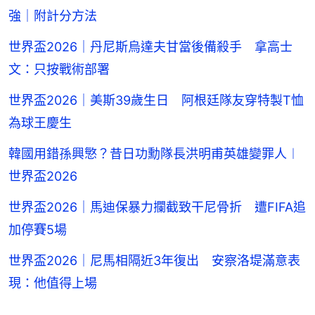
強｜附計分方法
世界盃2026｜丹尼斯烏達夫甘當後備殺手 拿高士
文：只按戰術部署
世界盃2026｜美斯39歲生日 阿根廷隊友穿特製T恤
為球王慶生
韓國用錯孫興慜？昔日功勳隊長洪明甫英雄變罪人︱
世界盃2026
世界盃2026｜馬迪保暴力攔截致干尼骨折 遭FIFA追
加停賽5場
世界盃2026｜尼馬相隔近3年復出 安察洛堤滿意表
現：他值得上場