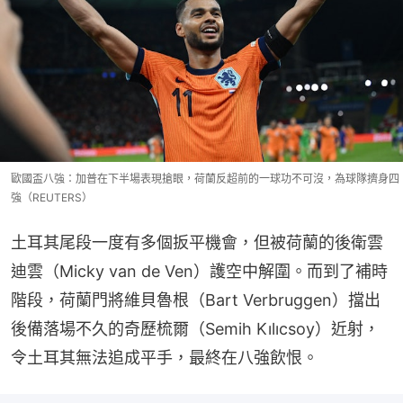
歐國盃八強：加普在下半場表現搶眼，荷蘭反超前的一球功不可沒，為球隊擠身四
強（REUTERS）
土耳其尾段一度有多個扳平機會，但被荷蘭的後衛雲
迪雲（Micky van de Ven）護空中解圍。而到了補時
階段，荷蘭門將維貝魯根（Bart Verbruggen）擋出
後備落場不久的奇歷梳爾（Semih Kılıcsoy）近射，
令土耳其無法追成平手，最終在八強飲恨。