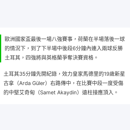
歐洲國家盃最後一場八強賽事，荷蘭在半場落後一球
的情況下，到了下半場中後段6分鐘內連入兩球反勝
土耳其，四強將與英格蘭爭奪決賽資格。
土耳其35分鐘先開紀錄，效力皇家馬德里的19歲新星
古拿（Arda Güler）右路傳中，在比賽中段一度受傷
的中堅艾奇甸（Samet Akaydin）遠柱接應頂入。