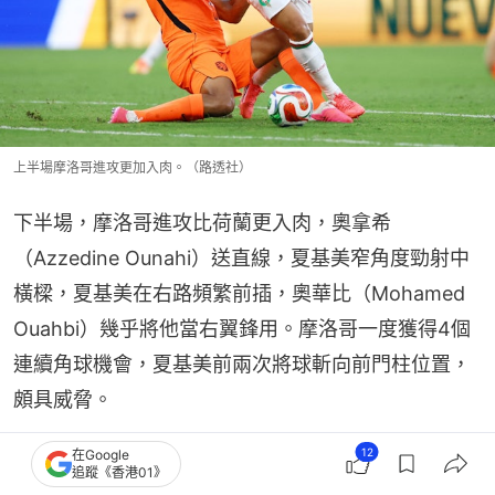
上半場摩洛哥進攻更加入肉。（路透社）
下半場，摩洛哥進攻比荷蘭更入肉，奧拿希
（Azzedine Ounahi）送直線，夏基美窄角度勁射中
橫樑，夏基美在右路頻繁前插，奧華比（Mohamed 
Ouahbi）幾乎將他當右翼鋒用。摩洛哥一度獲得4個
連續角球機會，夏基美前兩次將球斬向前門柱位置，
頗具威脅。
12
在Google
追蹤《香港01》