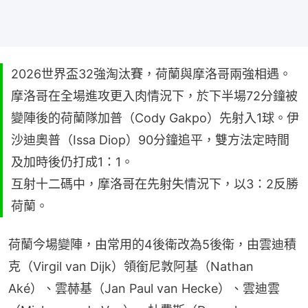
2026世界盃32強淘汰賽，荷蘭與摩洛哥兩強相遇。
摩洛哥在全場進攻更入肉情況下，於下半場72分鐘被
變陣後的荷蘭隊加普（Cody Gakpo）先射入1球。伊
沙迪奧普（Issa Diop）90分鐘追平，雙方法定時間
及加時後仍打成1：1。
互射十二碼中，摩洛哥在先射失情況下，以3：2反勝
荷蘭。
荷蘭今場變陣，由常用的4後衛改為5後衛，由雲迪積
克（Virgil van Dijk）領銜尼敦阿基（Nathan 
Aké）、雲赫基（Jan Paul van Hecke）、雲迪雲