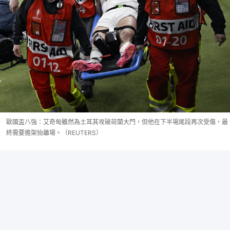
歐國盃八強：艾奇甸雖然為土耳其攻破荷蘭大門，但他在下半場尾段再次受傷，最
終需要擔架抬離場。（REUTERS）