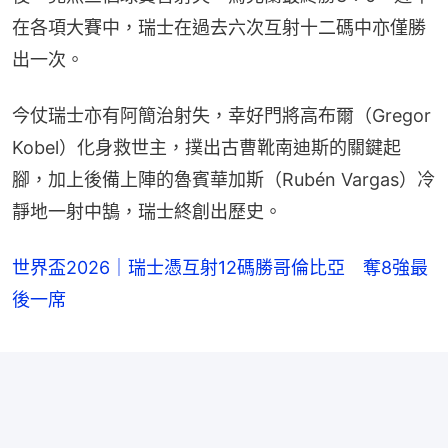
在各項大賽中，瑞士在過去六次互射十二碼中亦僅勝
出一次。
今仗瑞士亦有阿簡治射失，幸好門將高布爾（Gregor 
Kobel）化身救世主，撲出古曹靴南迪斯的關鍵起
腳，加上後備上陣的魯賓華加斯（Rubén Vargas）冷
靜地一射中鵠，瑞士終創出歷史。
世界盃2026｜瑞士憑互射12碼勝哥倫比亞 奪8強最
後一席