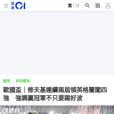
繁
|
简
體育
即時體育
歐國盃｜修夫基連續兩屆領英格蘭闖四
強 強調贏冠軍不只要踢好波