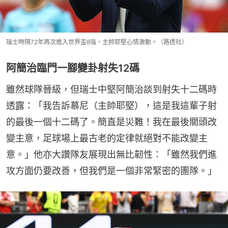
瑞士時隔72年再次進入世界盃8強，主帥耶堅心情激動。（路透社）
阿簡治臨門一腳變卦射失12碼
雖然球隊晉級，但瑞士中堅阿簡治談到射失十二碼時
透露：「我告訴慕尼（主帥耶堅），這是我這輩子射
的最後一個十二碼了。簡直是災難！我在最後關頭改
變主意，足球場上最古老的定律就絕對不能改變主
意。」他亦大讚隊友展現出無比韌性：「雖然我們進
攻方面仍要改善，但我們是一個非常緊密的團隊。」