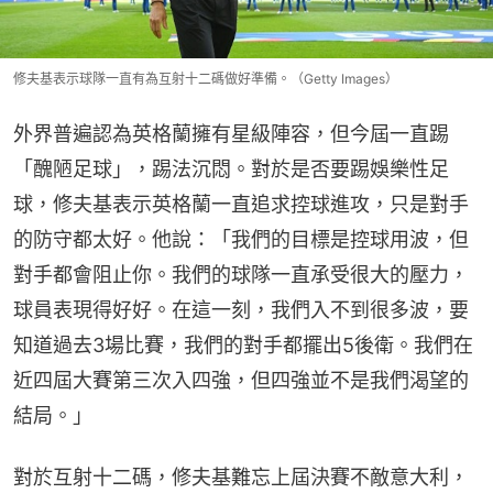
修夫基表示球隊一直有為互射十二碼做好準備。（Getty Images）
外界普遍認為英格蘭擁有星級陣容，但今屆一直踢
「醜陋足球」，踢法沉悶。對於是否要踢娛樂性足
球，修夫基表示英格蘭一直追求控球進攻，只是對手
的防守都太好。他說：「我們的目標是控球用波，但
對手都會阻止你。我們的球隊一直承受很大的壓力，
球員表現得好好。在這一刻，我們入不到很多波，要
知道過去3場比賽，我們的對手都擺出5後衛。我們在
近四屆大賽第三次入四強，但四強並不是我們渴望的
結局。」
對於互射十二碼，修夫基難忘上屆決賽不敵意大利，