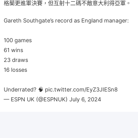
格蘭更進軍決賽，但互射十二碼不敵意大利得亞軍。
Gareth Southgate’s record as England manager:
100 games
61 wins
23 draws
16 losses
Underrated? 🧠
pic.twitter.com/EyZ3JIESn8
— ESPN UK (@ESPNUK)
July 6, 2024