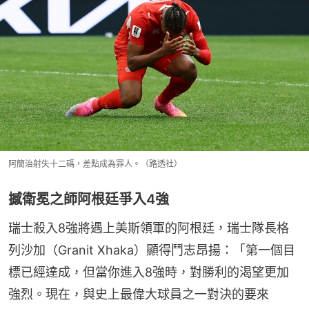
阿簡治射失十二碼，差點成為罪人。（路透社）
撼衛冕之師阿根廷爭入4強
瑞士殺入8強將遇上美斯領軍的阿根廷，瑞士隊長格
列沙加（Granit Xhaka）顯得鬥志昂揚：「第一個目
標已經達成，但當你進入8強時，對勝利的渴望更加
強烈。現在，與史上最偉大球員之一對決的要來