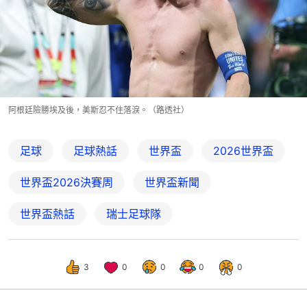
阿根廷險勝埃及後，美斯忍不住落淚。（路透社）
足球
足球熱話
世界盃
2026世界盃
世界盃2026決賽周
世界盃新聞
世界盃熱話
瑞士足球隊
3
0
0
0
0