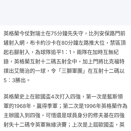
英格蘭今仗對瑞士在75分鐘先失守，比列安保路門前
鏟射入網，布卡約沙卡在80分鐘左路推大位，禁區頂
起右腳射入，為球隊追平1：1。兩隊在加時互無紀
錄，英格蘭互射十二碼五射全中，加上門將比克福特
撲出艾簡治的一球，令「三獅軍團」在互射十二碼以
5：3勝出。
英格蘭史上在歐國盃4次打入四強，第一次是藍斯領
軍的1968年，贏得季軍；第二次是1996年英格蘭作為
主辦國入到四強，可惜還是球員身分的修夫基在四強
射失十二碼令英軍無緣決賽；上次是上屆歐國盃，英