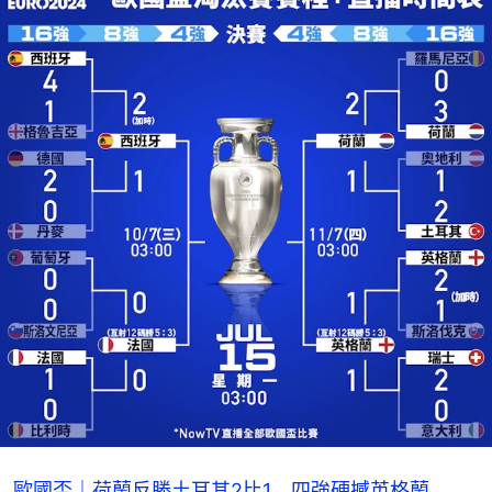
歐國盃｜荷蘭反勝土耳其2比1 四強硬撼英格蘭