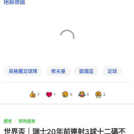
絕殺德國
英格蘭足球隊
修夫基
歐國盃
足球
7
1
0
5
2
體育
即時體育
世界盃｜瑞士20年前連射3球十二碼不