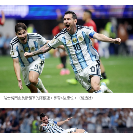
瑞士將鬥由美斯領軍的阿根廷，爭奪4強席位。（路透社）