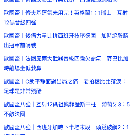
歐國盃｜修夫基運氣未用完！英格蘭1：1瑞士 互射
12碼晉級四強
歐國盃｜後備力量比拼西班牙技壓德國 加時絕殺勝
出冠軍前哨戰
歐國盃｜法國靠兩大武器晉級四強欠霸氣 麥巴比加
時離場坐低敷鼻
歐國盃｜C朗平靜面對出局之痛 老拍檔比比落淚：
足球是非常殘酷
歐國盃八強｜互射12碼祖奧菲歷斯中柱 葡萄牙3：5
不敵法國
歐國盃八強｜西班牙加時下半場末段 頭鎚破網2：1