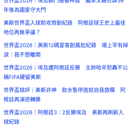
世界盃2026｜埃及鋼門連番神救 繼承父親衣缽36
年後為國家守大門
美斯世界盃入球助攻齊創紀錄 阿根廷球王史上最佳
地位再無爭議？
世界盃2026｜美斯12碼宴客創尷尬紀錄 場上罕有掉
淚：我不想離開
世界盃2026｜埃及遭阿根廷反勝 主帥哈辛怒轟不公
稱FIFA硬留美斯
世界盃球評｜美斯非神 飲水暫停造就自我救贖 阿
根廷再演逆轉勝
世界盃2026｜阿根廷3：2反勝埃及 美斯再刷新入
球紀錄