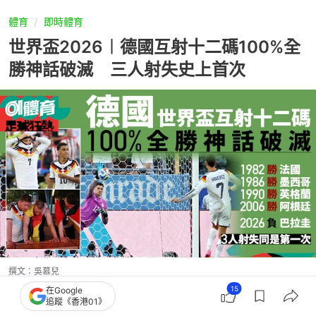
體育
即時體育
世界盃2026︱德國互射十二碼100%全
勝神話破滅 三人射失史上首次
撰文：
吳慕兒
出版：
2026-06-30 09:36
更新：
2026-07-01 06:49
15
在Google
追蹤《香港01》