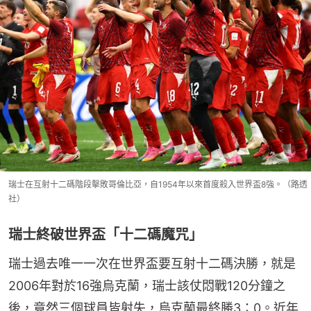
瑞士在互射十二碼階段擊敗哥倫比亞，自1954年以來首度殺入世界盃8強。（路透
社）
瑞士終破世界盃「十二碼魔咒」
瑞士過去唯一一次在世界盃要互射十二碼決勝，就是
2006年對於16強烏克蘭，瑞士該仗悶戰120分鐘之
後，竟然三個球員皆射失，烏克蘭最終勝3：0。近年