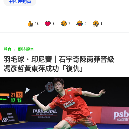
中國運動員
18
3
7
4
1
體育
即時體育
羽毛球．印尼賽｜石宇奇陳雨菲晉級
馮彥哲黃東萍成功「復仇」