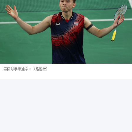
泰國球手韋迪辛。（路透社）