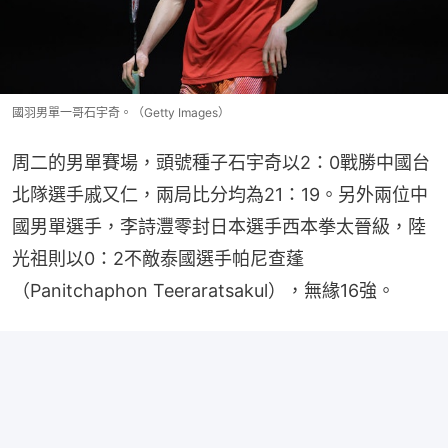
國羽男單一哥石宇奇。（Getty Images）
周二的男單賽場，頭號種子石宇奇以2：0戰勝中國台
北隊選手戚又仁，兩局比分均為21：19。另外兩位中
國男單選手，李詩灃零封日本選手西本拳太晉級，陸
光祖則以0：2不敵泰國選手帕尼查蓬
（Panitchaphon Teeraratsakul），無緣16強。