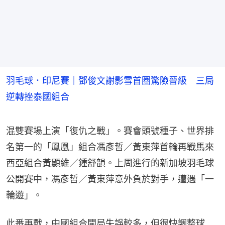
羽毛球．印尼賽｜鄧俊文謝影雪首圈驚險晉級 三局
逆轉挫泰國組合
混雙賽場上演「復仇之戰」。賽會頭號種子、世界排
名第一的「鳳凰」組合馮彥哲／黃東萍首輪再戰馬來
西亞組合黃顯維／鍾舒韻。上周進行的新加坡羽毛球
公開賽中，馮彥哲／黃東萍意外負於對手，遭遇「一
輪遊」。
此番再戰，中國組合開局失誤較多，但很快調整球