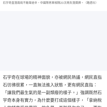
石宇奇直落兩局不敵韋迪辛，中國隊男單相隔20次再失落獎牌。（路透社）
石宇奇在球場的精神面貌，亦被網民熱議，網民直指
石彷彿很累，一直無法進入狀態，更有網民直指：
「讓我們最生氣的是一副頹廢的樣子。」強調既然石
宇奇本身有實力，為什麼要打成這個樣子，「拿納稅