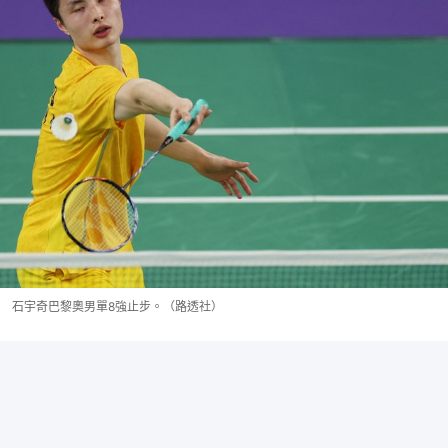
石宇奇巴黎奧男單8強止步。（路透社）