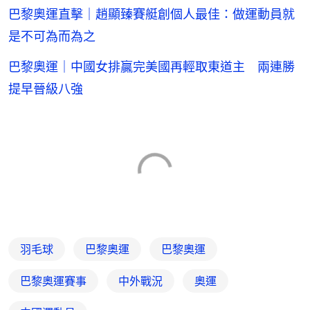
巴黎奧運直擊｜趙顯臻賽艇創個人最佳：做運動員就
是不可為而為之
巴黎奧運｜中國女排贏完美國再輕取東道主 兩連勝
提早晉級八強
羽毛球
巴黎奧運
巴黎奧運
巴黎奧運賽事
中外戰況
奧運