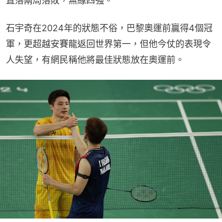
直落兩局落敗，無緣四強。
石宇奇在2024年的狀態不俗，巴黎奧運前贏得4個冠
軍，更超越安賽龍返回世界第一，但他今仗的表現令
人失望，有網民稱他將最佳狀態放在奧運前。