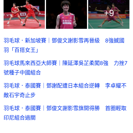
+
9
羽毛球．新加坡賽｜鄧俊文謝影雪再晉級 8強撼國
羽「百搭女王」
羽毛球馬來西亞大師賽｜陳延澤吳芷柔闖8強 力挫7
號種子中國組合
羽毛球．泰國賽｜鄧謝配遭日本組合逆轉 李卓耀不
敵石宇奇止步
羽毛球．泰國賽｜鄧俊文謝影雪旗開得勝 首圈輕取
印尼組合過關