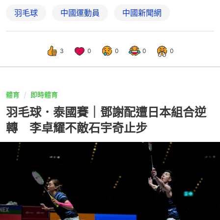
羽毛球
中國運動員
中國新聞網
3
0
0
0
0
體育
即時體育
羽毛球．泰國賽｜鄧謝配遭日本組合逆
轉 李卓耀不敵石宇奇止步