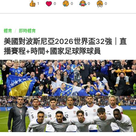
1
0
0
0
0
體育
即時體育
美國對波斯尼亞2026世界盃32強｜直
播賽程+時間+國家足球隊球員