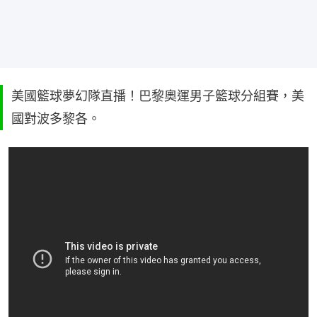
美國籃球夢幻隊直播！巴黎奧運男子籃球分組賽，美
國對波多黎各。