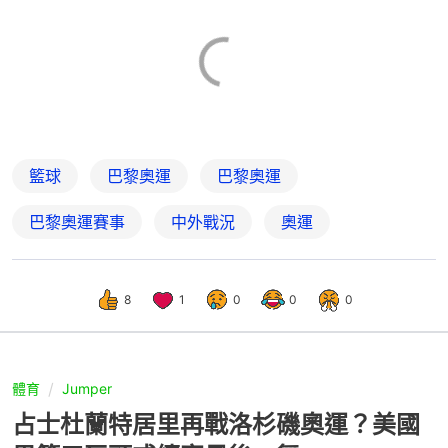
籃球
巴黎奧運
巴黎奧運
巴黎奧運賽事
中外戰況
奧運
8
1
0
0
0
體育
Jumper
占士杜蘭特居里再戰洛杉磯奧運？美國