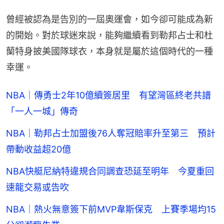
曾經被認為是告別的一屆奧運會，如今卻可能成為新
的開始。對於球迷來說，能夠繼續看到勒邦占士和杜
蘭特身披美國隊球衣，本身就是屬於這個時代的一種
幸運。
NBA｜傳勇士2年10億續簽居里 有望灣區終老共譜
「一人一城」傳奇
NBA｜勒邦占士加盟後76人奪冠賠率升至第三 預計
帶動收益超20億
NBA快艇尼納特違規合同調查恐延至明年 今夏重回
速龍交易或告吹
NBA｜熱火無意簽下前MVP韋斯保克 上賽季場均15