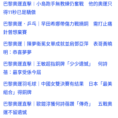
巴黎奧運直擊︱小島跑手無教練仍奮戰 他的奧運只
得11秒已是驕傲
巴黎奧運．乒乓｜早田希娜帶傷力戰摘銅 需打止痛
針曾想棄賽
巴黎奧運｜陳夢衛冕女單成就並肩鄧亞萍 表哥黃曉
明：恭喜夢夢
巴黎奧運直擊｜王敏超指銅牌「少少遺憾」 何詩
蓓：最享受係今屆
巴黎奧運羽毛球｜中國女雙決賽有結果 日本「最美
組合」得銅牌
巴黎奧運直擊｜歐鎧淳獲何詩蓓讚「傳奇」 五戰奧
運不留遺憾