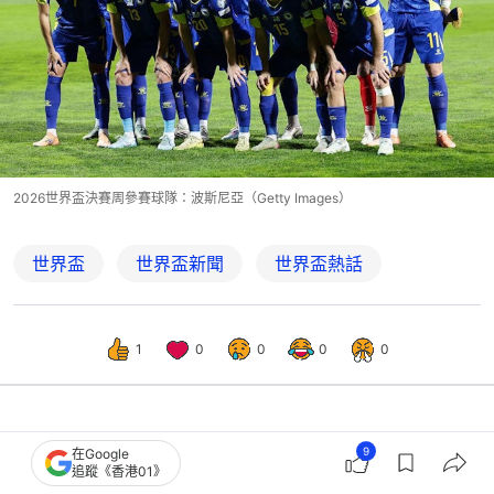
2026世界盃決賽周參賽球隊：波斯尼亞（Getty Images）
世界盃
世界盃新聞
世界盃熱話
1
0
0
0
0
體育
即時體育
9
在Google
追蹤《香港01》
美國對比利時2026世界盃16強｜直播