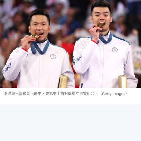
李洋與王齊麟創下歷史，成為史上首對衛冕的男雙組合。（Getty Images）