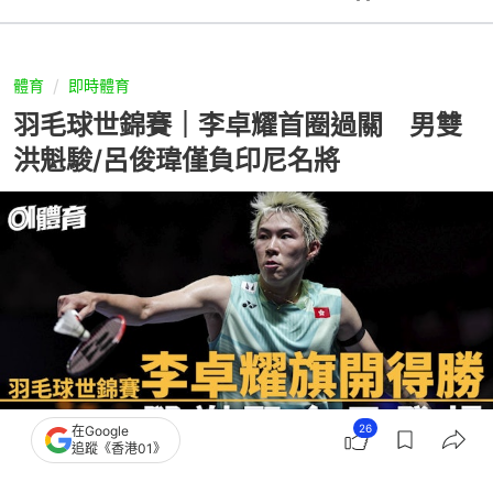
體育
即時體育
羽毛球世錦賽｜李卓耀首圈過關 男雙
洪魁駿/呂俊瑋僅負印尼名將
26
在Google
追蹤《香港01》
撰文：
威廉神