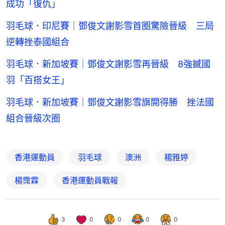
成功「復仇」
羽毛球．印尼賽｜鄧俊文謝影雪首圈驚險晉級 三局
逆轉挫泰國組合
羽毛球．新加坡賽｜鄧俊文謝影雪再晉級 8強撼國
羽「百搭女王」
羽毛球．新加坡賽｜鄧俊文謝影雪旗開得勝 挫法國
組合晉級次圈
香港運動員
羽毛球
澳洲
楊雅婷
楊霈霖
香港運動員戰報
3
0
0
0
0