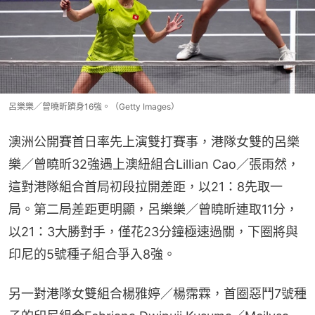
呂樂樂／曾曉昕躋身16強。（Getty Images）
澳洲公開賽首日率先上演雙打賽事，港隊女雙的呂樂
樂／曾曉昕32強遇上澳紐組合Lillian Cao／張雨然，
這對港隊組合首局初段拉開差距，以21：8先取一
局。第二局差距更明顯，呂樂樂／曾曉昕連取11分，
以21：3大勝對手，僅花23分鐘極速過關，下圈將與
印尼的5號種子組合爭入8強。
另一對港隊女雙組合楊雅婷／楊霈霖，首圈惡鬥7號種