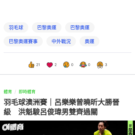
羽毛球
巴黎奧運
巴黎奧運
巴黎奧運賽事
中外戰況
奧運
21
2
0
0
3
體育
即時體育
羽毛球澳洲賽｜呂樂樂曾曉昕大勝晉
級 洪魁駿呂俊瑋男雙齊過關