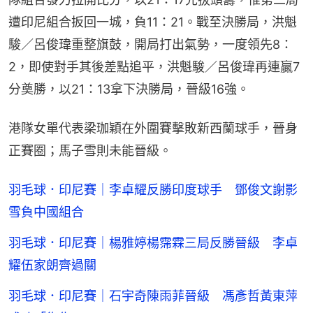
遭印尼組合扳回一城，負11：21。戰至決勝局，洪魁
駿／呂俊瑋重整旗鼓，開局打出氣勢，一度領先8：
2，即使對手其後差點追平，洪魁駿／呂俊瑋再連贏7
分奠勝，以21：13拿下決勝局，晉級16強。
港隊女單代表梁珈穎在外圍賽擊敗新西蘭球手，晉身
正賽圈；馬子雪則未能晉級。
羽毛球．印尼賽｜李卓耀反勝印度球手 鄧俊文謝影
雪負中國組合
羽毛球．印尼賽｜楊雅婷楊霈霖三局反勝晉級 李卓
耀伍家朗齊過關
羽毛球．印尼賽｜石宇奇陳雨菲晉級 馮彥哲黃東萍