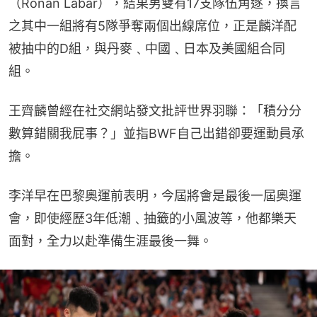
（Ronan Labar），結果男雙有17支隊伍角逐，換言
之其中一組將有5隊爭奪兩個出線席位，正是麟洋配
被抽中的D組，與丹麥﹑中國﹑日本及美國組合同
組。
王齊麟曾經在社交網站發文批評世界羽聯：「積分分
數算錯關我屁事？」並指BWF自己出錯卻要運動員承
擔。
李洋早在巴黎奧運前表明，今屆將會是最後一屆奧運
會，即使經歷3年低潮﹑抽籤的小風波等，他都樂天
面對，全力以赴準備生涯最後一舞。