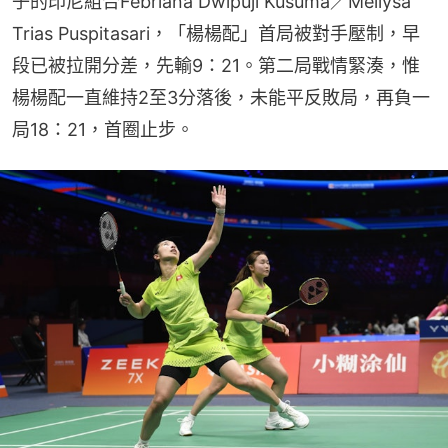
子的印尼組合Febriana Dwipuji Kusuma／Meilysa 
Trias Puspitasari，「楊楊配」首局被對手壓制，早
段已被拉開分差，先輸9：21。第二局戰情緊湊，惟
楊楊配一直維持2至3分落後，未能平反敗局，再負一
局18：21，首圈止步。