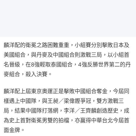
麟洋配的衛冕之路困難重重，小組賽分別擊敗日本及
美國組合，與丹麥及中國組合則激戰三局，以小組首
名晉級，在8強輕取泰國組合，4強反勝世界第二的丹
麥組合，殺入決賽。
麟洋配上屆東京奧運正是擊敗中國組合奪金，今屆同
樣遇上中國隊，與王昶／梁偉鏗爭冠，雙方激戰三
局，結果中國隊打落網，李洋／王齊麟創造歷史，成
為史上首對衛冕男雙的拍檔，亦贏得中華台北今屆首
面金牌。