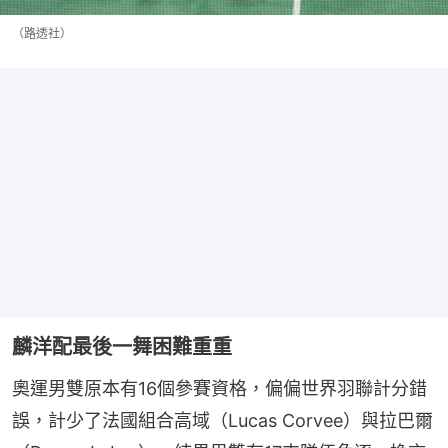
（路透社）
麟洋配最後一舞困難重重
奧運男雙原本有16個參賽資格，偏偏世界羽聯計分錯
誤，計少了法國組合高域（Lucas Corvee）與拉巴爾