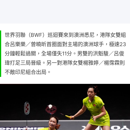
世界羽聯（BWF）巡迴賽來到澳洲悉尼，港隊女雙組
合呂樂樂／曾曉昕首圈面對主場的澳洲球手，極速23
分鐘輕鬆過關，全場僅失11分。男雙的洪魁駿／呂俊
瑋打足三局晉級。另一對港隊女雙楊雅婷／楊霈霖則
不敵印尼組合出局。