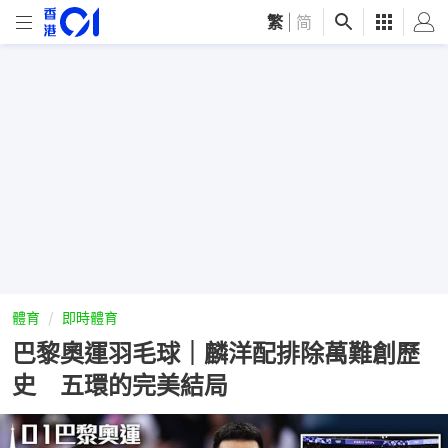
繁
|
简
體育
即時體育
巴黎奧運羽毛球｜麟洋配排除萬難創歷
史 五環的完美結局