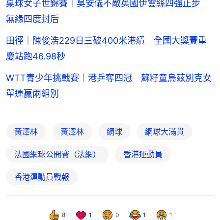
桌球女子世錦賽｜吳安儀不敵英國伊雲絲四強止步
無緣四度封后
田徑｜陳俊浩229日三破400米港績 全國大獎賽重
慶站跑46.98秒
WTT青少年挑戰賽｜港乒奪四冠 蘇籽童烏茲別克女
單連贏兩組別
黃澤林
黃澤林
網球
網球大滿貫
法國網球公開賽（法網）
香港運動員
香港運動員戰報
8
1
0
1
1