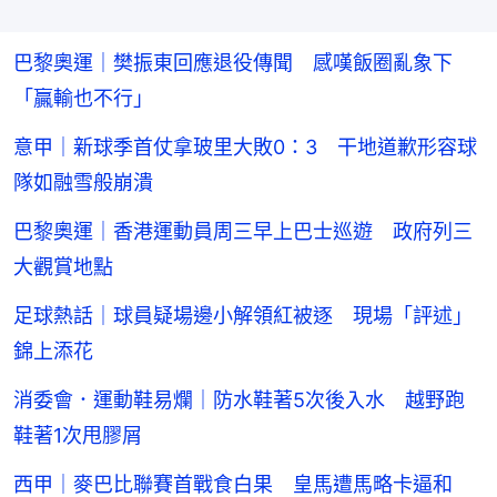
巴黎奧運｜樊振東回應退役傳聞 感嘆飯圈亂象下
「贏輸也不行」
意甲｜新球季首仗拿玻里大敗0：3 干地道歉形容球
隊如融雪般崩潰
巴黎奧運｜香港運動員周三早上巴士巡遊 政府列三
大觀賞地點
足球熱話｜球員疑場邊小解領紅被逐 現場「評述」
錦上添花
消委會．運動鞋易爛｜防水鞋著5次後入水 越野跑
鞋著1次甩膠屑
西甲｜麥巴比聯賽首戰食白果 皇馬遭馬略卡逼和