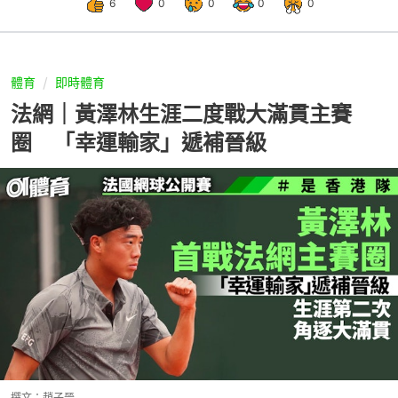
6
0
0
0
0
體育
即時體育
法網｜黃澤林生涯二度戰大滿貫主賽
圈 「幸運輸家」遞補晉級
撰文：
趙子晉