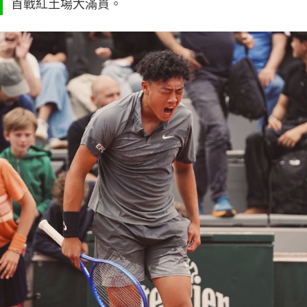
首戰紅土場大滿貫。