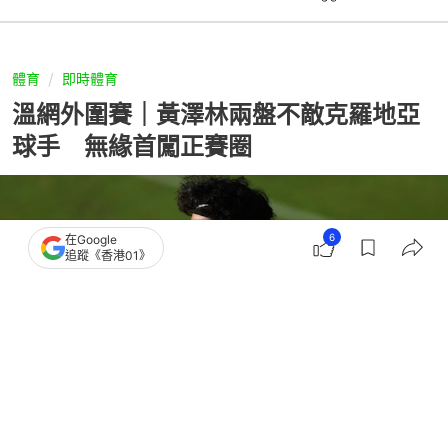
體育
即時體育
溫網外圍賽｜黃澤林兩盤不敵克羅地亞
球手 無緣首闖正賽圈
6
在Google
追蹤《香港01》
撰文：
趙子晉