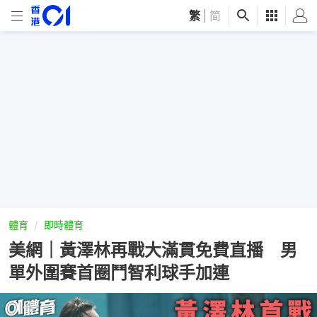
繁
|
简
體育
即時體育
美網｜黃澤林再戰大滿貫免費直播 男
單外圍賽首圈鬥智利球手加連