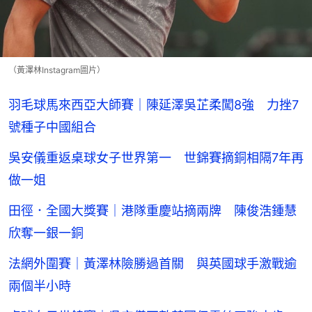
（黃澤林Instagram圖片）
羽毛球馬來西亞大師賽｜陳延澤吳芷柔闖8強 力挫7
號種子中國組合
吳安儀重返桌球女子世界第一 世錦賽摘銅相隔7年再
做一姐
田徑．全國大獎賽｜港隊重慶站摘兩牌 陳俊浩鍾慧
欣奪一銀一銅
法網外圍賽｜黃澤林險勝過首關 與英國球手激戰逾
兩個半小時