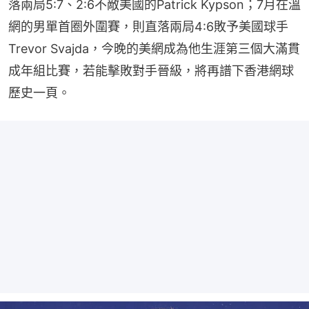
落兩局5:7、2:6不敵美國的Patrick Kypson；7月在溫
網的男單首圈外圍賽，則直落兩局4:6敗予美國球手
Trevor Svajda，今晚的美網成為他生涯第三個大滿貫
成年組比賽，若能擊敗對手晉級，將再譜下香港網球
歷史一頁。