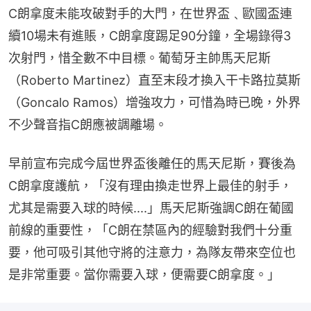
C朗拿度未能攻破對手的大門，在世界盃﹑歐國盃連
續10場未有進賬，C朗拿度踢足90分鐘，全場錄得3
次射門，惜全數不中目標。葡萄牙主帥馬天尼斯
（Roberto Martinez）直至末段才換入干卡路拉莫斯
（Goncalo Ramos）增強攻力，可惜為時已晚，外界
不少聲音指C朗應被調離場。
早前宣布完成今屆世界盃後離任的馬天尼斯，賽後為
C朗拿度護航，「沒有理由換走世界上最佳的射手，
尤其是需要入球的時候....」馬天尼斯強調C朗在葡國
前線的重要性，「C朗在禁區內的經驗對我們十分重
要，他可吸引其他守將的注意力，為隊友帶來空位也
是非常重要。當你需要入球，便需要C朗拿度。」