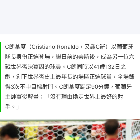
C朗拿度（Cristiano Ronaldo，又譯C羅）以葡萄牙
隊長身份正選登場，繼日前的美斯後，成為另一位六
戰世界盃決賽周的球員。C朗同時以41歲132日之
齡，創下世界盃史上最年長的場區正選球員，全場錄
得3次不中目標射門。C朗拿度踢足90分鐘，葡萄牙
主帥賽後解畫：「沒有理由換走世界上最好的射
手。」