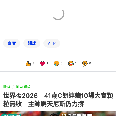
拿度
網球
ATP
8
1
0
1
0
體育
即時體育
世界盃2026｜41歲C朗連續10場大賽顆
粒無收 主帥馬天尼斯仍力撐