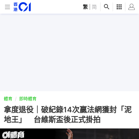
繁
|
简
體育
即時體育
拿度退役｜破紀錄14次贏法網獲封「泥
地王」 台維斯盃後正式掛拍