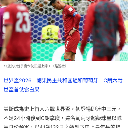
41歲的C朗拿度今仗正選上陣。（路透社）
世界盃2026｜剛果民主共和國逼和葡萄牙 C朗六戰
世盃首仗食白果
美斯成為史上首人六戰世界盃，初登場即連中三元，
不足24小時後到C朗拿度，這名葡萄牙超級球星以隊
長身份領軍，以41歲132日之齡創下史上最年長的場