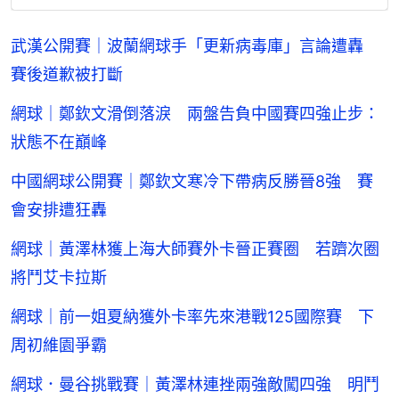
武漢公開賽｜波蘭網球手「更新病毒庫」言論遭轟
賽後道歉被打斷
網球｜鄭欽文滑倒落淚 兩盤告負中國賽四強止步：
狀態不在巔峰
中國網球公開賽｜鄭欽文寒冷下帶病反勝晉8強 賽
會安排遭狂轟
網球｜黃澤林獲上海大師賽外卡晉正賽圈 若躋次圈
將鬥艾卡拉斯
網球｜前一姐夏納獲外卡率先來港戰125國際賽 下
周初維園爭霸
網球．曼谷挑戰賽｜黃澤林連挫兩強敵闖四強 明鬥