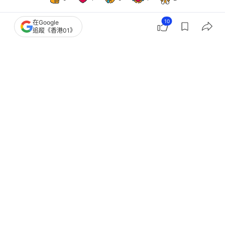
10
在Google
追蹤《香港01》
體育
即時體育
世盃外附加賽一傳一射領意軍晉級 東
拿利如何從賭波醜聞完美翻身
撰文：
足球先生