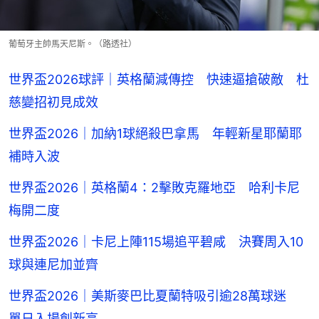
葡萄牙主帥馬天尼斯。（路透社）
世界盃2026球評｜英格蘭減傳控 快速逼搶破敵 杜
慈變招初見成效
世界盃2026｜加納1球絕殺巴拿馬 年輕新星耶蘭耶
補時入波
世界盃2026｜英格蘭4：2擊敗克羅地亞 哈利卡尼
梅開二度
世界盃2026｜卡尼上陣115場追平碧咸 決賽周入10
球與連尼加並齊
世界盃2026｜美斯麥巴比夏蘭特吸引逾28萬球迷
單日入場創新高