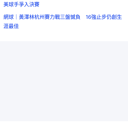
美球手爭入決賽
網球｜黃澤林杭州賽力戰三盤憾負 16強止步仍創生
涯最佳