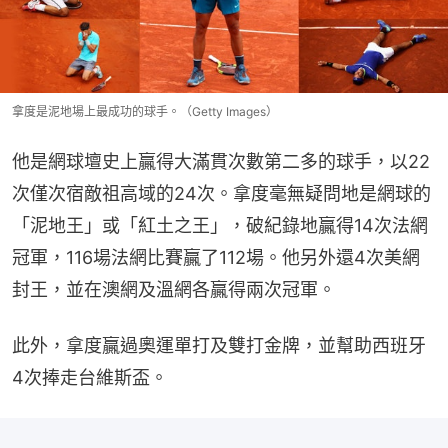
拿度是泥地場上最成功的球手。（Getty Images）
他是網球壇史上贏得大滿貫次數第二多的球手，以22
次僅次宿敵祖高域的24次。拿度毫無疑問地是網球的
「泥地王」或「紅土之王」，破紀錄地贏得14次法網
冠軍，116場法網比賽贏了112場。他另外還4次美網
封王，並在澳網及溫網各贏得兩次冠軍。
此外，拿度贏過奧運單打及雙打金牌，並幫助西班牙
4次捧走台維斯盃。