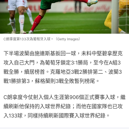
C朗拿度第133次為葡萄牙入球。（Getty Images）
下半場波蘭由施連斯基扳回一球，未料中堅碧拿歷克
攻入自己大門，為葡萄牙鎖定3:1勝局，至今在A組3
戰全勝，續居榜首。克羅地亞3戰2勝排第二、波蘭3
戰1勝排第3，蘇格蘭則3戰全敗暫列榜尾。
C朗拿度今仗射入個人生涯第906個正式賽事入球，繼
續刷新他保持的入球世界紀錄；而他在國家隊也已攻
入133球，同樣持續刷新國際賽入球世界紀錄。