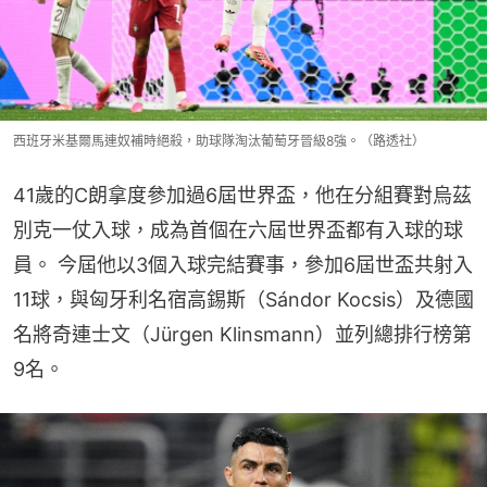
西班牙米基爾馬連奴補時絕殺，助球隊淘汰葡萄牙晉級8強。（路透社）
41歲的C朗拿度參加過6屆世界盃，他在分組賽對烏茲
別克一仗入球，成為首個在六屆世界盃都有入球的球
員。 今屆他以3個入球完結賽事，參加6屆世盃共射入
11球，與匈牙利名宿高錫斯（Sándor Kocsis）及德國
名將奇連士文（Jürgen Klinsmann）並列總排行榜第
9名。