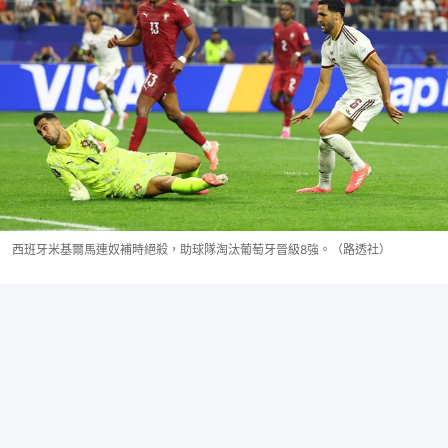
西班牙米基爾馬連奴補時絕殺，助球隊淘汰葡萄牙晉級8強。（路透社）