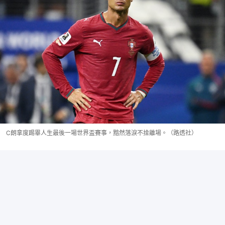
C朗拿度踢畢人生最後一場世界盃賽事，黯然落淚不捨離場。（路透社）