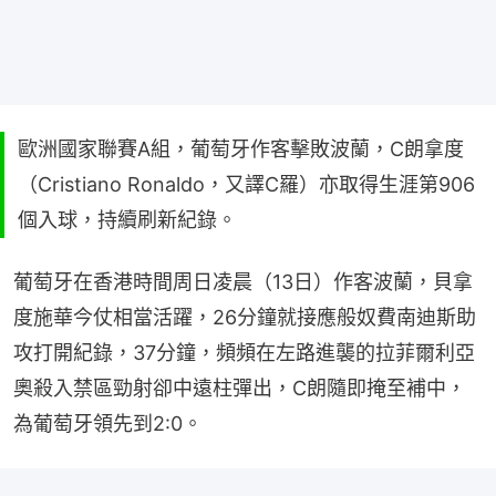
歐洲國家聯賽A組，葡萄牙作客擊敗波蘭，C朗拿度
（Cristiano Ronaldo，又譯C羅）亦取得生涯第906
個入球，持續刷新紀錄。
葡萄牙在香港時間周日凌晨（13日）作客波蘭，貝拿
度施華今仗相當活躍，26分鐘就接應般奴費南迪斯助
攻打開紀錄，37分鐘，頻頻在左路進襲的拉菲爾利亞
奧殺入禁區勁射卻中遠柱彈出，C朗隨即掩至補中，
為葡萄牙領先到2:0。