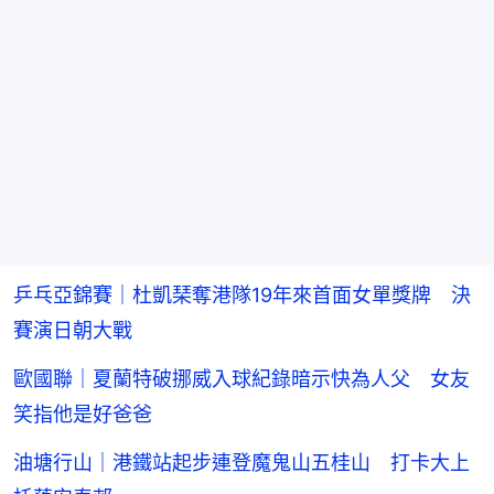
乒乓亞錦賽｜杜凱琹奪港隊19年來首面女單獎牌 決
賽演日朝大戰
歐國聯｜夏蘭特破挪威入球紀錄暗示快為人父 女友
笑指他是好爸爸
油塘行山｜港鐵站起步連登魔鬼山五桂山 打卡大上