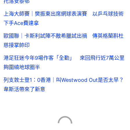
托落安泰邨
上海大師賽｜樊振東出席網球表演賽 以乒乓球技術
下手Ace費達拿
歐國聯｜卡斯利試陣不敵希臘試出禍 傳英格蘭斟杜
慈接掌帥印
港足狂迷今年9場作客「全勤」 來回飛行近7萬公里
夠圍繞地球圈半
列支敦士登1：0香港｜叫Westwood Out是否太早？
韋斯活帶來了新意