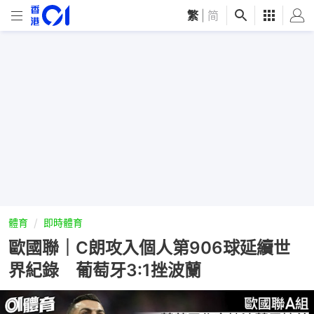
繁
|
简
體育
即時體育
歐國聯｜C朗攻入個人第906球延續世
界紀錄 葡萄牙3:1挫波蘭