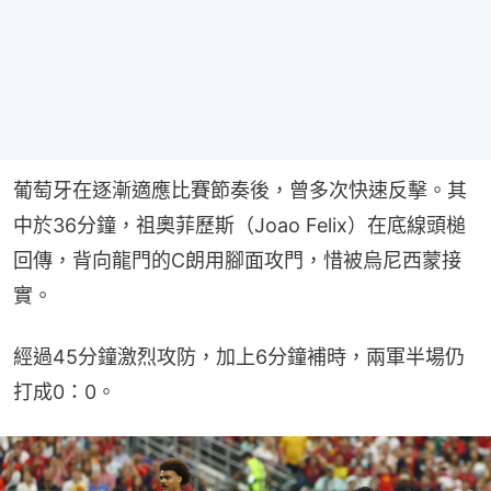
葡萄牙在逐漸適應比賽節奏後，曾多次快速反擊。其
中於36分鐘，祖奧菲歷斯（Joao Felix）在底線頭槌
回傳，背向龍門的C朗用腳面攻門，惜被烏尼西蒙接
實。
經過45分鐘激烈攻防，加上6分鐘補時，兩軍半場仍
打成0：0。