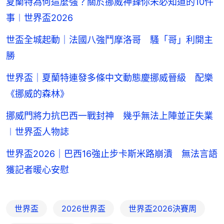
夏蘭特為何這麼強？關於挪威神鋒你未必知道的10件
事︱世界盃2026
世盃全城起動｜法國八強鬥摩洛哥 騷「哥」利開主
勝
世界盃｜夏蘭特連發多條中文動態慶挪威晉級 配樂
《挪威的森林》
挪威門將力抗巴西一戰封神 幾乎無法上陣並正失業
︱世界盃人物誌
世界盃2026｜巴西16強止步卡斯米路崩潰 無法言語
獲記者暖心安慰
世界盃
2026世界盃
世界盃2026決賽周