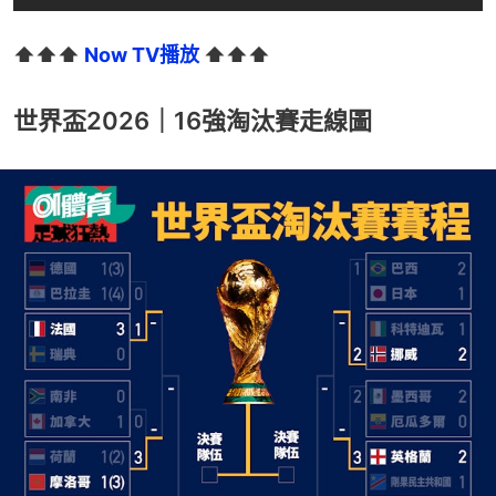
⬆️⬆️⬆️ 
Now TV播放
 ⬆️⬆️⬆️
世界盃2026｜16強淘汰賽走線圖