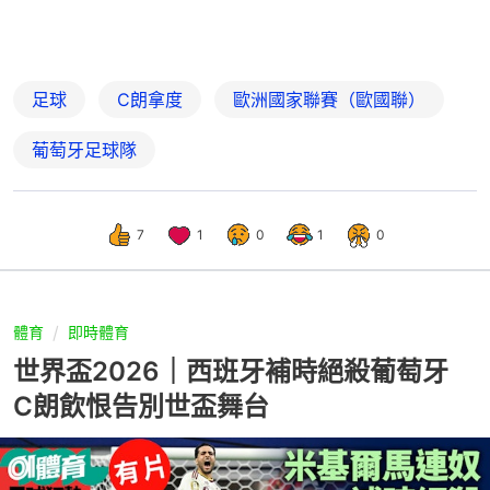
足球
C朗拿度
歐洲國家聯賽（歐國聯）
葡萄牙足球隊
7
1
0
1
0
體育
即時體育
世界盃2026｜西班牙補時絕殺葡萄牙
C朗飲恨告別世盃舞台