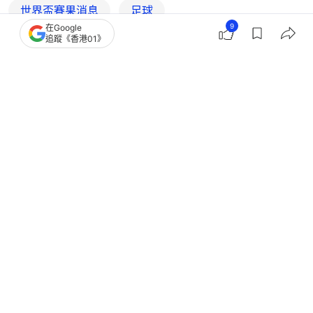
世界盃賽果消息
足球
9
在Google
追蹤《香港01》
2026世界盃精華片段
西班牙足球隊
葡萄牙足球隊
C朗拿度
21
0
8
4
1
體育
即時體育
世界盃2026｜葡萄牙5球破烏茲別克
C朗起孖成首人六屆皆有波入