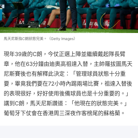
馬天尼斯指C朗狀態完美。（Getty Images）
現年39歲的C朗，今仗正選上陣並繼續戴起隊長臂
章，他在63分鐘由迪奧高祖達入替，主帥羅拔圖馬天
尼斯賽後也有解釋此決定：「管理球員狀態十分重
要，畢竟我們要在72小時內踢兩場比賽，祖達入替後
的表現很好，好好使用後備球員也是十分重要的。」
講到C朗，馬天尼斯讚道：「他現在的狀態完美。」
葡萄牙下仗會在香港周三深夜作客榜尾的蘇格蘭。