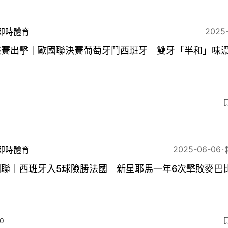
2025
即時體育
際賽出擊｜歐國聯決賽葡萄牙鬥西班牙 雙牙「半和」味
2025-06-06
即時體育
國聯｜西班牙入5球險勝法國 新星耶馬一年6次擊敗麥巴
0