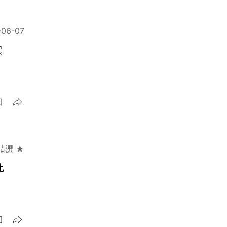
-06-07
濃
精選 ★
比