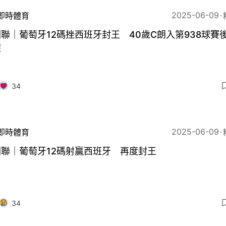
2025-06-09
即時體育
聯｜葡萄牙12碼挫西班牙封王 40歲C朗入第938球賽
淚
34
2025-06-09
即時體育
聯｜葡萄牙12碼射贏西班牙 再度封王
34