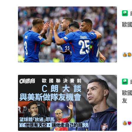
歐國
歐
友