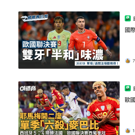
國
7
歐
1