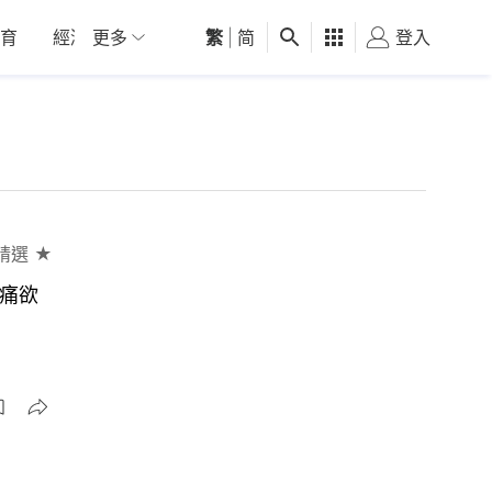
育
經濟
更多
01深圳
繁
觀點
|
简
健康
好食玩飛
登入
女
精選 ★
痛欲