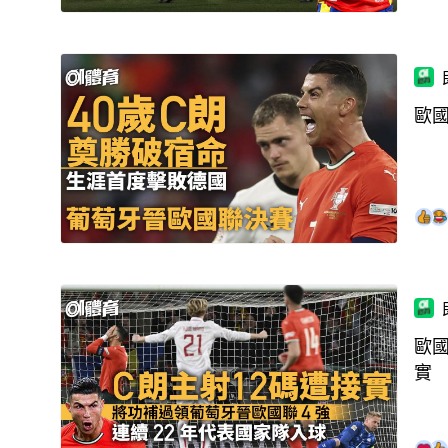
歐國
歐
實