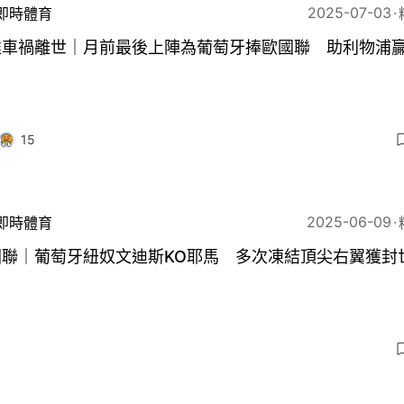
2025-07-03
即時體育
達車禍離世｜月前最後上陣為葡萄牙捧歐國聯 助利物浦
15
2025-06-09
即時體育
國聯｜葡萄牙紐奴文迪斯KO耶馬 多次凍結頂尖右翼獲封
6