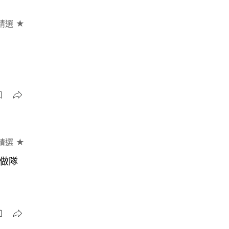
精選 ★
精選 ★
做隊