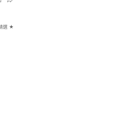
精選 ★
心弦
精選 ★
一覽