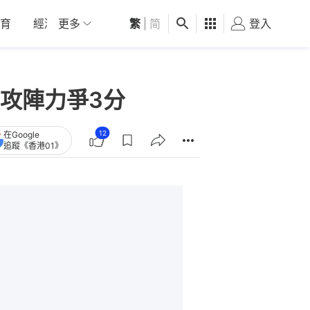
育
經濟
更多
01深圳
繁
觀點
|
简
健康
好食玩飛
登入
女
攻陣力爭3分
12
在Google
追蹤《香港01》