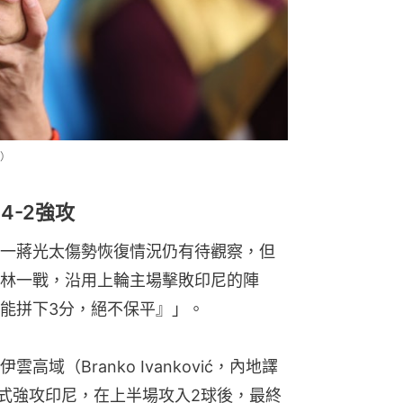
）
4-2強攻
一蔣光太傷勢恢復情況仍有待觀察，但
林一戰，沿用上輪主場擊敗印尼的陣
能拼下3分，絕不保平』」。
域（Branko Ivanković，內地譯
陣式強攻印尼，在上半場攻入2球後，最終