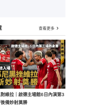
章
查看更多
對維拉｜啟德主場館6日內演第3
斯後備妙射奠勝