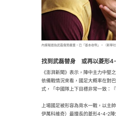
內媒報道指武磊傷勢嚴重，已「基本收咧」。（新華社
找到武磊替身 或再以菱形4-
《澎湃新聞》表示，陣中主力中堅之
依備戰情況來看，國足大概率在對巴
式，「中國隊上下目標非常一致：『
上場國足被形容為背水一戰，以主帥伊雲高
伊萬科維奇）最擅長的菱形4-4-2