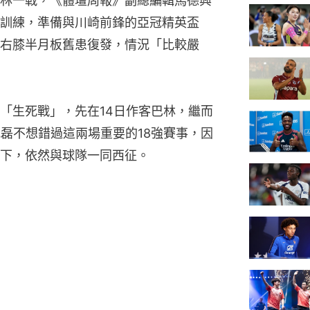
林一戰，《體壇周報》副總編輯馬德興
訓練，準備與川崎前鋒的亞冠精英盃
右膝半月板舊患復發，情況「比較嚴
「生死戰」，先在14日作客巴林，繼而
武磊不想錯過這兩場重要的18強賽事，因
下，依然與球隊一同西征。