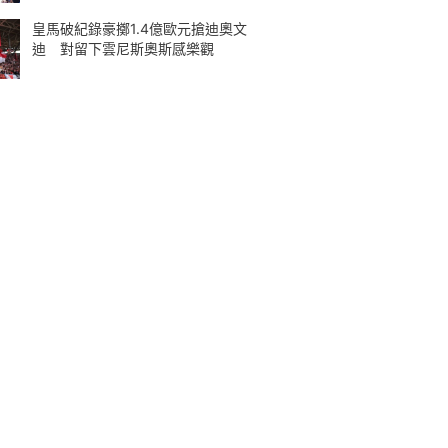
皇馬破紀錄豪擲1.4億歐元搶迪奧文
迪 對留下雲尼斯奧斯感樂觀