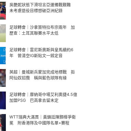
吳艷妮狀態下滑坦言亞運備戰艱難
未考慮退役目標想破亞洲紀錄
足球轉會｜沙拿簽特拉布宗兩年 加
歷查：土耳其聯賽水平太低
足球轉會｜雲尼斯奧斯與皇馬續約6
年 曾清空IG新貼文一錘定音
英超｜曼城新兵蒙加完成地標戰 拒
阿仙奴招攬 稱與藍色球隊有緣
足球轉會｜摩納哥中場艾利奧捷4.5億
加盟PSG 巴高拿去留未定
WTT瑞典大滿貫｜黃鎮廷陳顥樺爭衛
冕 附香港隊及中國隊名單+賽程