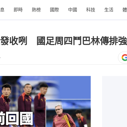
息
即時
熱榜
國際
中國
科技
生活
體
發收咧 國足周四鬥巴林傳排強
7