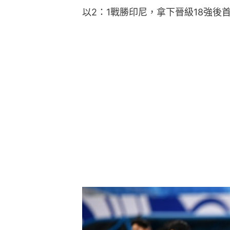
以2：1戰勝印尼，拿下晉級18強後