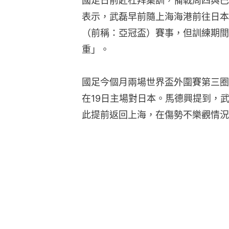
國足日前赴杜拜集訓，備戰周四與巴
表示，武磊早前隨上海海港前往日本
（前稱：亞冠盃）賽事，但訓練期間
重」。
國足今個月兩場世界盃外圍賽第三圈
在19日主場對日本。馬德興提到，
此提前返回上海，在傷勢不樂觀情況