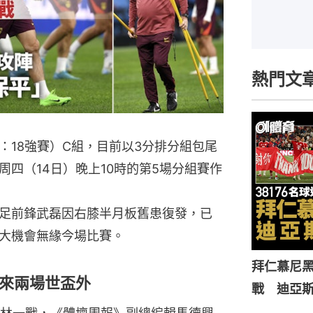
熱門文
：18強賽）C組，目前以3分排分組包尾
四（14日）晚上10時的第5場分組賽作
足前鋒武磊因右膝半月板舊患復發，已
大機會無緣今場比賽。
拜仁慕尼黑
來兩場世盃外
戰 迪亞