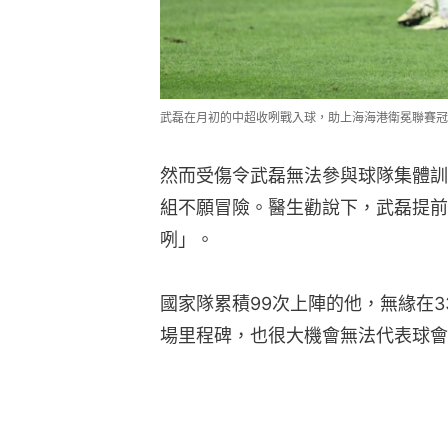
武磊在月初的中超收咧戰入球，助上海海港衛冕聯賽冠
然而受傷令武磊無法參與球隊集體訓
組不願冒險。醫生勸說下，武磊提前
咧」。
國家隊累積99次上陣的他，無緣在
場里程碑，也很大機會無法代表球會