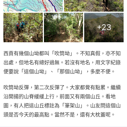
+
23
西貢有幾個山坳都叫「吹筒坳」。不知真假，亦不知
出處，但地名有總好過無。若沒有地名，用文字紀錄
便要說「這個山坳」、「那個山坳」，多麼不便。
吹筒坳反彈，第二次反彈了。大家都覺有點累。繼續
沿開揚的山脊緩緩上行，前面又有兩個山丘。看地
圖，有人把這山丘標註為「筆架山」。山友問這個山
頭是否今天的最高點。當然不是，還有大枕蓋呢。