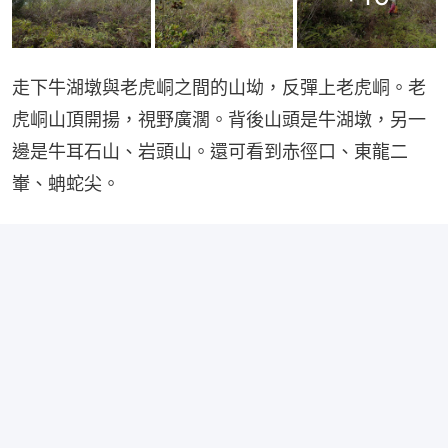
走下牛湖墩與老虎峒之間的山坳，反彈上老虎峒。老
虎峒山頂開揚，視野廣濶。背後山頭是牛湖墩，另一
邊是牛耳石山、岩頭山。還可看到赤徑口、東龍二
輋、蚺蛇尖。