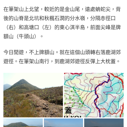
在筆架山上北望，較近的是金山尾，遠處蚺蛇尖，背
後的山脊是北坑和秋楓石澗的分水嶺，分隔赤徑口
（右）和高塘口（左）的東心淇半島，前面尖峰是牌
額山（牛頭山）。
今日閒遊，不上牌額山。就在這個山頭轉右落鹿湖郊
遊徑。在筆架山南行，到鹿湖郊遊徑反彈上大枕蓋。