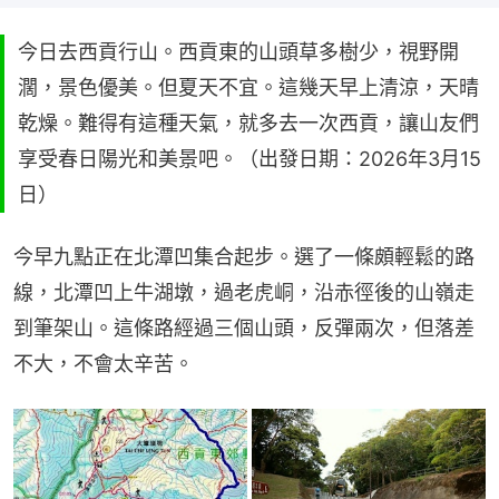
今日去西貢行山。西貢東的山頭草多樹少，視野開
濶，景色優美。但夏天不宜。這幾天早上清涼，天晴
乾燥。難得有這種天氣，就多去一次西貢，讓山友們
享受春日陽光和美景吧。（出發日期：2026年3月15
日）
今早九點正在北潭凹集合起步。選了一條頗輕鬆的路
線，北潭凹上牛湖墩，過老虎峒，沿赤徑後的山嶺走
到筆架山。這條路經過三個山頭，反彈兩次，但落差
不大，不會太辛苦。