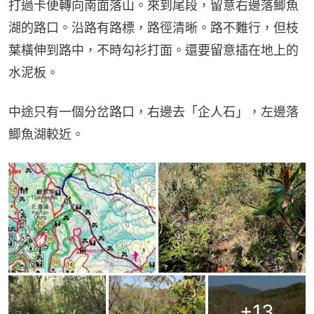
打過卡便轉向南面落山。來到尾段，留意右邊落鯽魚
湖的路口。沿路有路標，路徑清晰。路不難行，但枝
葉橫伸到路中，不時勾衫打面。還要留意插在地上的
水泥板。
中途只有一個分岔路口，右邊去「企人石」，左邊落
鯽魚湖較近。
+
13