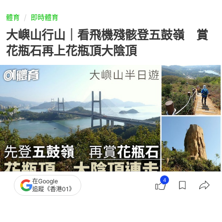
體育
即時體育
大嶼山行山｜看飛機殘骸登五鼓嶺 賞
花瓶石再上花瓶頂大陰頂
4
在Google
追蹤《香港01》
撰文：
山水小組
出版：
2026-04-25 22:06
更新：
2026-04-25 22:06