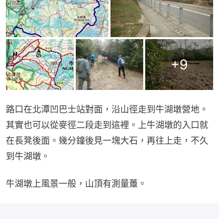
+
9
路口在北潭凹巴士站對面，沿山徑走到牛湖墩營地。
其實也可以從麥徑二段走到這裡。上牛湖墩的入口就
在長凳後面。幾分鐘後見一塊大石，再往上走，不久
到牛湖墩。
牛湖墩上風景一般，山頂有測量躉。