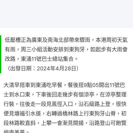
低壓槽正為廣東及南海北部帶來驟雨，本港周初天氣
有雨，周三小組活動安排到東狗牙，如起步有大雨會
改路，東涌11號巴士總站集合。
（出發日期：2024年4月28日）
大清早搭車到東涌吃早餐，餐後搭9點05開出11號巴
士到水口東，下車後回走幾步有個涼亭，在涼亭整理
行裝，往後走一段見鳯徑入口，沿石級路上登，很快
便見塘福引水道，右轉過橋林路上行東狗牙山脊，初
段林路較直斜，上攀一會漸見開揚，沿路登山可飽覽
嶼南美景。