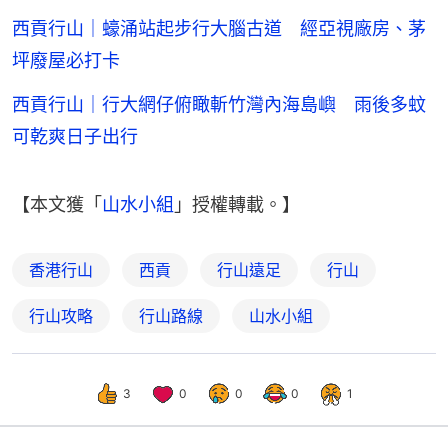
西貢行山｜蠔涌站起步行大腦古道 經亞視廠房、茅
坪廢屋必打卡
西貢行山｜行大網仔俯瞰斬竹灣內海島嶼 雨後多蚊
可乾爽日子出行
【本文獲「
山水小組
」授權轉載。】
香港行山
西貢
行山遠足
行山
行山攻略
行山路線
山水小組
3
0
0
0
1