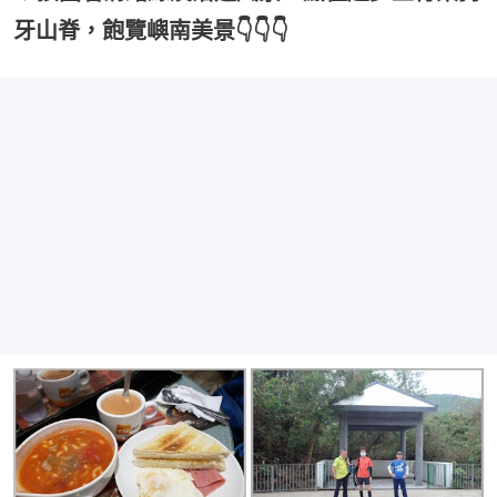
牙山脊，飽覽嶼南美景👇👇👇