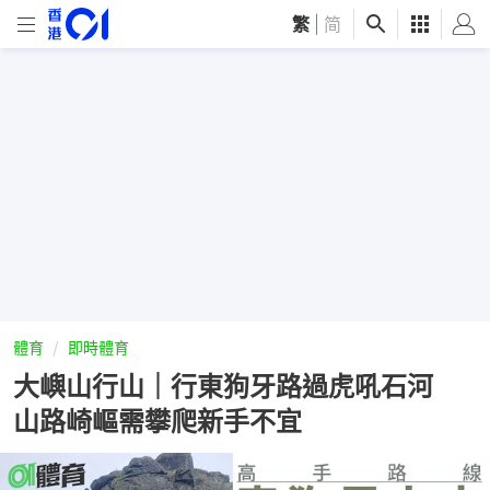
繁
|
简
體育
即時體育
大嶼山行山｜行東狗牙路過虎吼石河
山路崎嶇需攀爬新手不宜