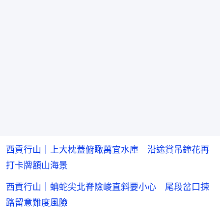
西貢行山｜上大枕蓋俯瞰萬宜水庫 沿途賞吊鐘花再
打卡牌額山海景
西貢行山｜蚺蛇尖北脊險峻直斜要小心 尾段岔口揀
路留意難度風險