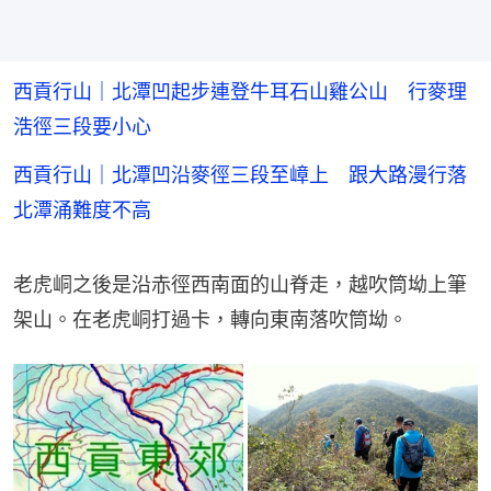
西貢行山｜北潭凹起步連登牛耳石山雞公山 行麥理
浩徑三段要小心
西貢行山｜北潭凹沿麥徑三段至嶂上 跟大路漫行落
北潭涌難度不高
老虎峒之後是沿赤徑西南面的山脊走，越吹筒坳上筆
架山。在老虎峒打過卡，轉向東南落吹筒坳。