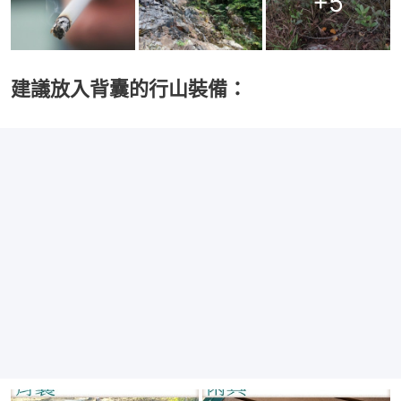
+
5
建議放入背囊的行山裝備：