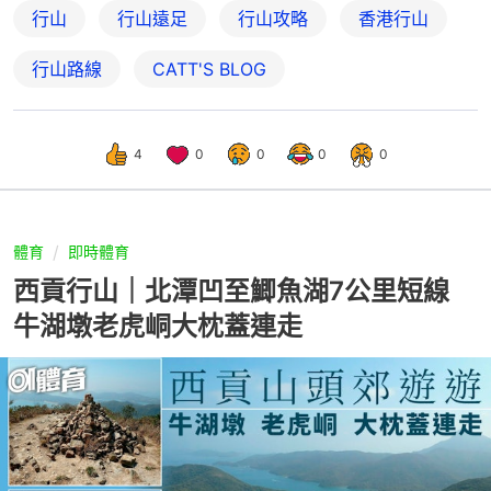
行山
行山遠足
行山攻略
香港行山
行山路線
CATT'S BLOG
4
0
0
0
0
體育
即時體育
西貢行山｜北潭凹至鯽魚湖7公里短線
牛湖墩老虎峒大枕蓋連走