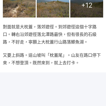
+
12
對面就是大枕蓋，落郊遊徑。到郊遊徑這個十字路
口。轉右沿郊遊徑落北潭路最快，但有很長的石級
路，不好走，寧願上大枕蓋行山路落鯽魚湖。
又要上斜路。這山坡叫「枕蓋尾」。山友在路口停下
來，不想登頂。既然來到，就上去打卡。