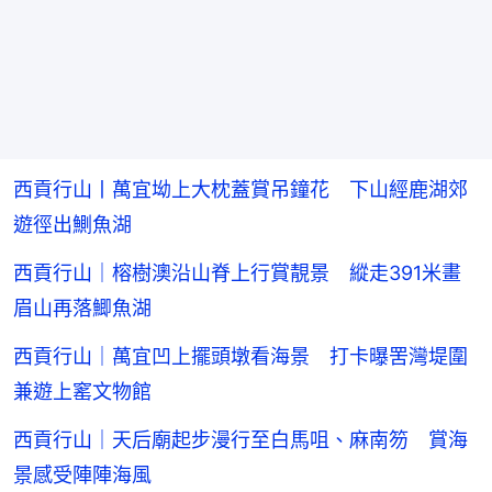
西貢行山丨萬宜坳上大枕蓋賞吊鐘花 下山經鹿湖郊
遊徑出鰂魚湖
西貢行山｜榕樹澳沿山脊上行賞靚景 縱走391米畫
眉山再落鯽魚湖
西貢行山｜萬宜凹上擺頭墩看海景 打卡曝罟灣堤圍
兼遊上窰文物館
西貢行山｜天后廟起步漫行至白馬咀、麻南笏 賞海
景感受陣陣海風