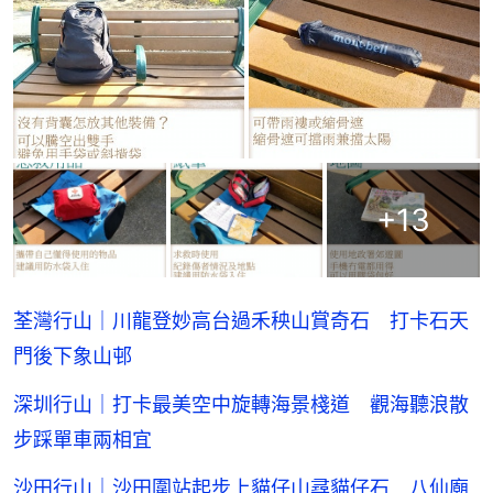
+
13
荃灣行山｜川龍登妙高台過禾秧山賞奇石 打卡石天
門後下象山邨
深圳行山｜打卡最美空中旋轉海景棧道 觀海聽浪散
步踩單車兩相宜
沙田行山｜沙田圍站起步上貓仔山尋貓仔石 八仙廟