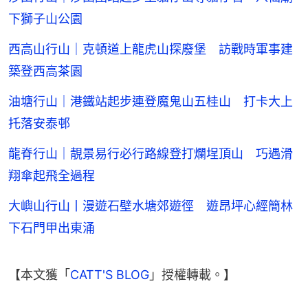
下獅子山公園
西高山行山｜克頓道上龍虎山探廢堡 訪戰時軍事建
築登西高茶園
油塘行山｜港鐵站起步連登魔鬼山五桂山 打卡大上
托落安泰邨
龍脊行山｜靚景易行必行路線登打爛埕頂山 巧遇滑
翔傘起飛全過程
大嶼山行山丨漫遊石壁水塘郊遊徑 遊昂坪心經簡林
下石門甲出東涌
【本文獲「
CATT'S BLOG
」授權轉載。】