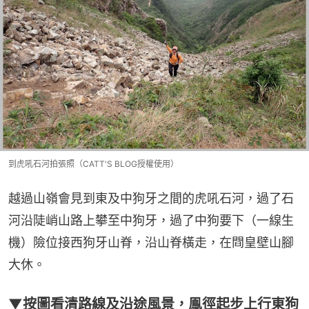
到虎吼石河拍張照（CATT'S BLOG授權使用）
越過山嶺會見到東及中狗牙之間的虎吼石河，過了石
河沿陡峭山路上攀至中狗牙，過了中狗要下（一線生
機）險位接西狗牙山脊，沿山脊橫走，在閰皇壁山腳
大休。
▼按圖看清路線及沿途風景，鳯徑起步上行東狗