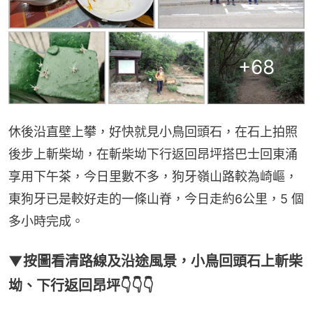
+
68
休後沿直壁上攀，好快就見小鳥回頭石，在石上拍照
後步上斬柴坳，在斬柴坳下行返回昂坪搭巴士回東涌
享用下午茶，今日里數不多，狗牙嶺山路較為崎嶇，
東狗牙已是較好走的一條山脊，今日走約6公里，5 個
多小時完成。
▼按圖看清路線及沿途風景，小鳥回頭石上斬柴
坳、下行返回昂坪👇👇👇